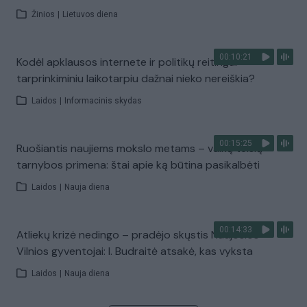
Žinios
|
Lietuvos diena
00:10:21
Kodėl apklausos internete ir politikų reitingai
tarprinkiminiu laikotarpiu dažnai nieko nereiškia?
Laidos
|
Informacinis skydas
00:15:25
Ruošiantis naujiems mokslo metams – vaikų teisių
tarnybos primena: štai apie ką būtina pasikalbėti
Laidos
|
Nauja diena
00:14:33
Atliekų krizė nedingo – pradėjo skųstis Naujosios
Vilnios gyventojai: I. Budraitė atsakė, kas vyksta
Laidos
|
Nauja diena