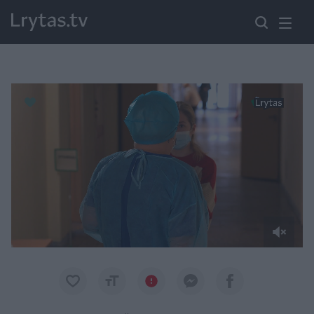
Paremkite Ukrainą