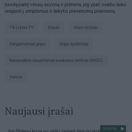
besitęsiantį virusų sezoną ir primena, jog ypač svarbu laiku
reaguoti į simptomus ir laikytis prevencinių priemonių.
tik Lrytas.TV
Gripas
gripo virusas
sergamumas gripu
gripo epidemija
Nacionalinis visuomenės sveikatos centras (NVSC)
Vaistai
Naujausi įrašai
00:00:58
Joe Bideno kova su vėžiu tęsiasi: liga progresuoja