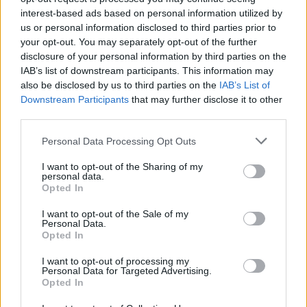
interest-based ads based on personal information utilized by
Visi įrašai
us or personal information disclosed to third parties prior to
your opt-out. You may separately opt-out of the further
disclosure of your personal information by third parties on the
IAB’s list of downstream participants. This information may
Žiūrimiausi įrašai
also be disclosed by us to third parties on the
IAB’s List of
Downstream Participants
that may further disclose it to other
third parties.
00:00:30
Vaizdai iš tragiškos avarijos Vilniaus r.: dviejų moterų ir
Personal Data Processing Opt Outs
vaiko gyvybių išgelbėti nepavyko
I want to opt-out of the Sharing of my
Žinios
|
Lietuvos diena
personal data.
Opted In
I want to opt-out of the Sale of my
00:00:57
Savaitės vidurys nusimato karštas: temperatūra kils iki
Personal Data.
32 laipsnių šilumos
Opted In
Žinios
|
Orai
I want to opt-out of processing my
Personal Data for Targeted Advertising.
Opted In
00:15:54
V. Zalužno pasisakymą laiko bandymu įsitvirtinti