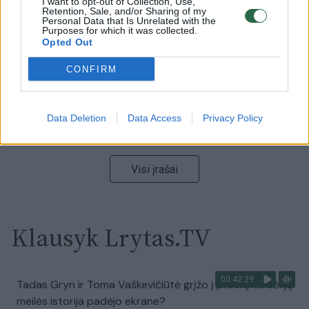
I want to opt-out of Collection, Use,
Retention, Sale, and/or Sharing of my
Ukrainos politikoje: jis yra neteisus
Personal Data that Is Unrelated with the
Purposes for which it was collected.
Laidos
|
Nauja diena
Opted Out
CONFIRM
00:00:57
Sinoptikai atsakė, kokiais orais užbaigsime darbo
savaitę: karščiai atsitrauks
Data Deletion
Data Access
Privacy Policy
Žinios
|
Orai
Visi įrašai
Klausyk Lrytas.TV
00:42:29
Tadas Gryn ir Toma Vaškevičiūtė grįžo į praeitį: kodėl jų
meilės istorija padėjo ekrane?