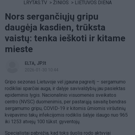
LRYTAS.TV
>
ŽINIOS
>
LIETUVOS DIENA
Nors sergančiųjų gripu
daugėja kasdien, trūksta
vaistų: tenka ieškoti ir kitame
mieste
,
JP.lt
ELTA
2026-01-30 10:44
Gripo sezonas Lietuvoje vėl įgauna pagreitį – sergamumo
rodikliai sparčiai auga, ir dalyje savivaldybių jau pasiektas
epideminis lygis. Nacionalinio visuomenės sveikatos
centro (NVSC) duomenimis, per pastarąją savaitę bendras
sergamumo gripu, COVID-19 ir kitomis ūmiomis viršutinių
kvėpavimo takų infekcijomis rodiklis šalyje išaugo nuo 965
iki 1253 atvejų 100 tūkst. gyventojų.
Specialistai pabrėžia, kad toks šuolis rodo aktyviai