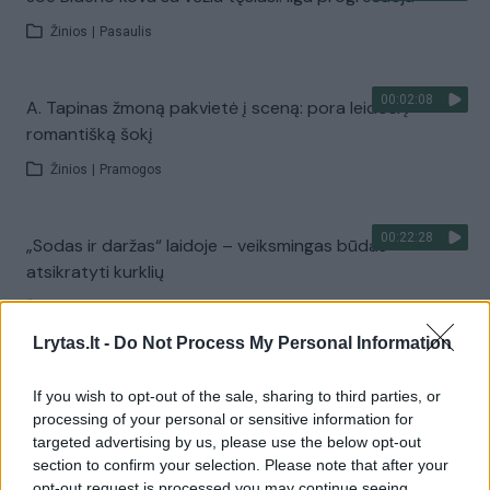
Žinios
|
Pasaulis
00:02:08
A. Tapinas žmoną pakvietė į sceną: pora leidosi į
romantišką šokį
Žinios
|
Pramogos
00:22:28
„Sodas ir daržas“ laidoje – veiksmingas būdas
atsikratyti kurklių
Laidos
|
Sodas ir daržas
Lrytas.lt -
Do Not Process My Personal Information
00:42:29
Tadas Gryn ir Toma Vaškevičiūtė grįžo į praeitį: kodėl jų
If you wish to opt-out of the sale, sharing to third parties, or
meilės istorija padėjo ekrane?
processing of your personal or sensitive information for
targeted advertising by us, please use the below opt-out
Žinios
|
Lietuvos diena
section to confirm your selection. Please note that after your
opt-out request is processed you may continue seeing