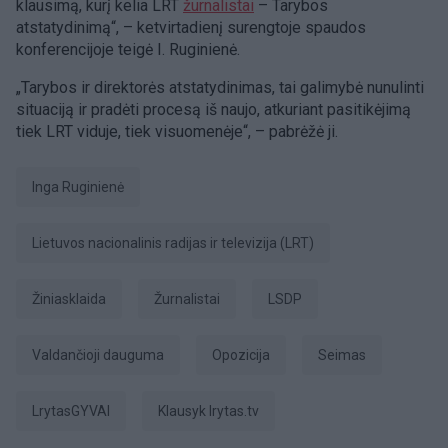
klausimą, kurį kelia LRT
žurnalistai
– Tarybos
atstatydinimą“, – ketvirtadienį surengtoje spaudos
konferencijoje teigė I. Ruginienė.
„Tarybos ir direktorės atstatydinimas, tai galimybė nunulinti
situaciją ir pradėti procesą iš naujo, atkuriant pasitikėjimą
tiek LRT viduje, tiek visuomenėje“, – pabrėžė ji.
Inga Ruginienė
Lietuvos nacionalinis radijas ir televizija (LRT)
žiniasklaida
žurnalistai
LSDP
valdančioji dauguma
opozicija
Seimas
LrytasGYVAI
Klausyk lrytas.tv