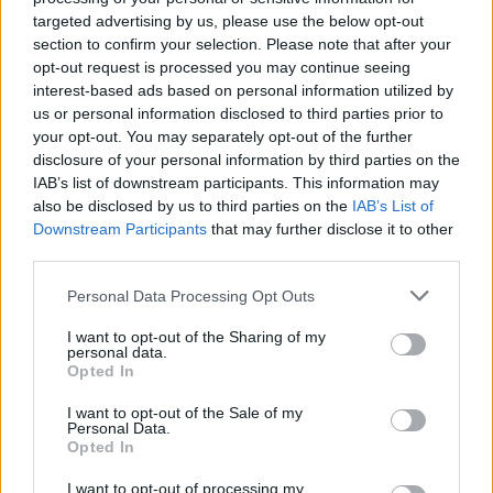
targeted advertising by us, please use the below opt-out
00:02:08
A. Tapinas žmoną pakvietė į sceną: pora leidosi į
section to confirm your selection. Please note that after your
romantišką šokį
opt-out request is processed you may continue seeing
interest-based ads based on personal information utilized by
Žinios
|
Pramogos
us or personal information disclosed to third parties prior to
your opt-out. You may separately opt-out of the further
disclosure of your personal information by third parties on the
Visi įrašai
IAB’s list of downstream participants. This information may
also be disclosed by us to third parties on the
IAB’s List of
Downstream Participants
that may further disclose it to other
third parties.
Žiūrimiausi įrašai
Personal Data Processing Opt Outs
I want to opt-out of the Sharing of my
00:00:30
Vaizdai iš tragiškos avarijos Vilniaus r.: dviejų moterų ir
personal data.
Opted In
vaiko gyvybių išgelbėti nepavyko
I want to opt-out of the Sale of my
Žinios
|
Lietuvos diena
Personal Data.
Opted In
00:00:57
Savaitės vidurys nusimato karštas: temperatūra kils iki
I want to opt-out of processing my