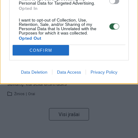
Personal Data for Targeted Advertising.
32 laipsnių šilumos
Opted In
Žinios
|
Orai
I want to opt-out of Collection, Use,
Retention, Sale, and/or Sharing of my
Personal Data that Is Unrelated with the
Purposes for which it was collected.
00:15:54
V. Zalužno pasisakymą laiko bandymu įsitvirtinti
Opted Out
Ukrainos politikoje: jis yra neteisus
CONFIRM
Laidos
|
Nauja diena
Data Deletion
Data Access
Privacy Policy
00:00:57
Sinoptikai atsakė, kokiais orais užbaigsime darbo
savaitę: karščiai atsitrauks
Žinios
|
Orai
Visi įrašai