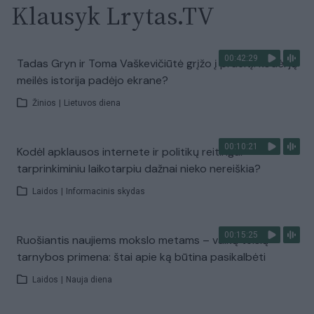
Klausyk Lrytas.TV
00:42:29
Tadas Gryn ir Toma Vaškevičiūtė grįžo į praeitį: kodėl jų
meilės istorija padėjo ekrane?
Žinios
|
Lietuvos diena
00:10:21
Kodėl apklausos internete ir politikų reitingai
tarprinkiminiu laikotarpiu dažnai nieko nereiškia?
Laidos
|
Informacinis skydas
00:15:25
Ruošiantis naujiems mokslo metams – vaikų teisių
tarnybos primena: štai apie ką būtina pasikalbėti
Laidos
|
Nauja diena