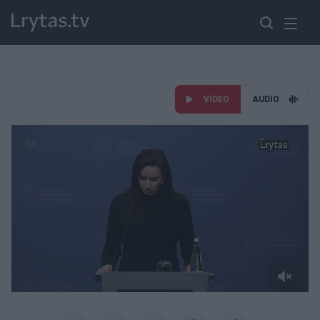
VIDEO
AUDIO
Paremkite Ukrainą