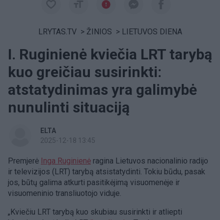
LRYTAS.TV
>
ŽINIOS
>
LIETUVOS DIENA
I. Ruginienė kviečia LRT tarybą
kuo greičiau susirinkti:
atstatydinimas yra galimybė
nunulinti situaciją
ELTA
2025-12-18 13:45
Premjerė
Inga Ruginienė
ragina Lietuvos nacionalinio radijo
ir televizijos (LRT) tarybą atsistatydinti. Tokiu būdu, pasak
jos, būtų galima atkurti pasitikėjimą visuomenėje ir
visuomeninio transliuotojo viduje.
„Kviečiu LRT tarybą kuo skubiau susirinkti ir atliepti