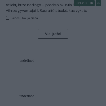
00:14:33
Atliekų krizė nedingo – pradėjo skųstis Naujosios
Vilnios gyventojai: I. Budraitė atsakė, kas vyksta
Laidos
|
Nauja diena
Visi įrašai