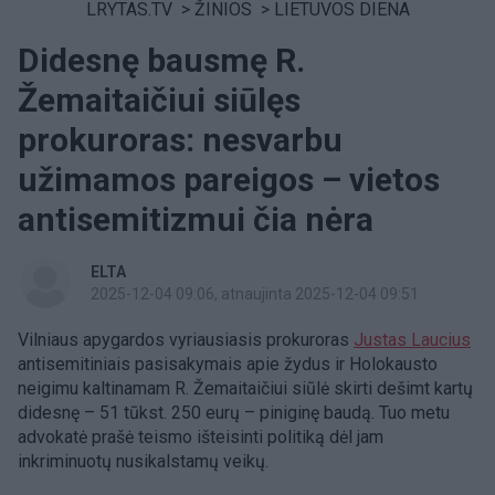
LRYTAS.TV
>
ŽINIOS
>
LIETUVOS DIENA
Didesnę bausmę R.
Žemaitaičiui siūlęs
prokuroras: nesvarbu
užimamos pareigos – vietos
antisemitizmui čia nėra
ELTA
2025-12-04 09:06
, atnaujinta 2025-12-04 09:51
Vilniaus apygardos vyriausiasis prokuroras
Justas Laucius
antisemitiniais pasisakymais apie žydus ir Holokausto
neigimu kaltinamam R. Žemaitaičiui siūlė skirti dešimt kartų
didesnę – 51 tūkst. 250 eurų – piniginę baudą. Tuo metu
advokatė prašė teismo išteisinti politiką dėl jam
inkriminuotų nusikalstamų veikų.