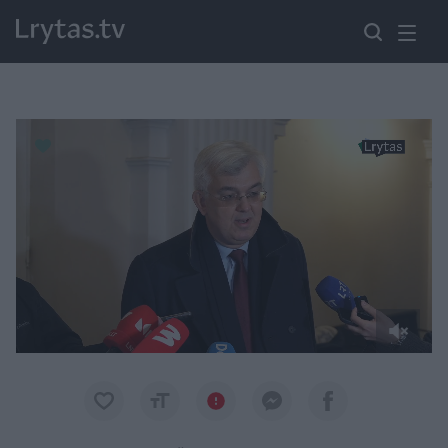
Paremkite Ukrainą