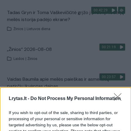
00:42:29
Tadas Gryn ir Toma Vaškevičiūtė grįžo į praeitį: kodėl jų
meilės istorija padėjo ekrane?
Žinios
|
Lietuvos diena
00:21:19
„Žinios“ 2026-08-08
Laidos
|
Žinios
00:23:57
Vaidas Baumila apie meilės paieškas ir asmeninių
patirčių įkvėptas dainas
Laidos
|
Pokalbiai prie jūros. Atostogų ritmu
Lrytas.lt -
Do Not Process My Personal Information
If you wish to opt-out of the sale, sharing to third parties, or
00:00:40
Dronai Vokietijoje kelia vis daugiau klausimų: du
processing of your personal or sensitive information for
pastebėti virš karinės bazės
targeted advertising by us, please use the below opt-out