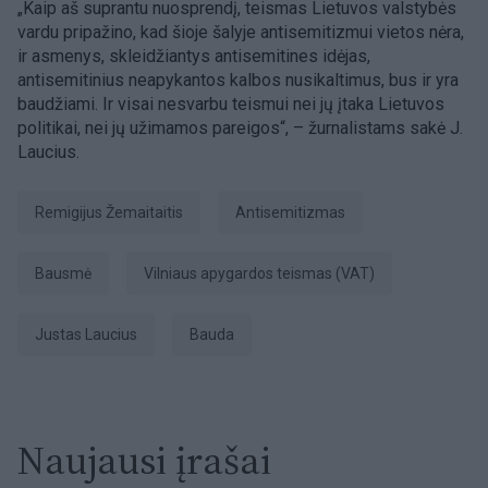
„Kaip aš suprantu nuosprendį, teismas Lietuvos valstybės
vardu pripažino, kad šioje šalyje antisemitizmui vietos nėra,
ir asmenys, skleidžiantys antisemitines idėjas,
antisemitinius neapykantos kalbos nusikaltimus, bus ir yra
baudžiami. Ir visai nesvarbu teismui nei jų įtaka Lietuvos
politikai, nei jų užimamos pareigos“, – žurnalistams sakė J.
Laucius.
Remigijus Žemaitaitis
antisemitizmas
bausmė
Vilniaus apygardos teismas (VAT)
Justas Laucius
Bauda
Naujausi įrašai