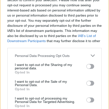
section to confirm your selection. Please note that after your
Žinios
|
Pasaulis
opt-out request is processed you may continue seeing
interest-based ads based on personal information utilized by
us or personal information disclosed to third parties prior to
Visi įrašai
your opt-out. You may separately opt-out of the further
disclosure of your personal information by third parties on the
IAB’s list of downstream participants. This information may
also be disclosed by us to third parties on the
IAB’s List of
Žiūrimiausi įrašai
Downstream Participants
that may further disclose it to other
third parties.
Personal Data Processing Opt Outs
00:00:30
Vaizdai iš tragiškos avarijos Vilniaus r.: dviejų moterų ir
vaiko gyvybių išgelbėti nepavyko
I want to opt-out of the Sharing of my
personal data.
Žinios
|
Lietuvos diena
Opted In
I want to opt-out of the Sale of my
Personal Data.
00:00:57
Savaitės vidurys nusimato karštas: temperatūra kils iki
Opted In
32 laipsnių šilumos
I want to opt-out of processing my
Personal Data for Targeted Advertising.
Žinios
|
Orai
Opted In