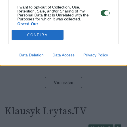
I want to opt-out of Collection, Use,
00:15:54
Retention, Sale, and/or Sharing of my
V. Zalužno pasisakymą laiko bandymu įsitvirtinti
Personal Data that Is Unrelated with the
Ukrainos politikoje: jis yra neteisus
Purposes for which it was collected.
Opted Out
Laidos
|
Nauja diena
CONFIRM
00:00:59
Nufilmavo, kaip patvino Vilniaus Vakarinis aplinkkelis:
vaizdas pribloškia
Data Deletion
Data Access
Privacy Policy
Žinios
|
Lietuvos diena
Visi įrašai
Klausyk Lrytas.TV