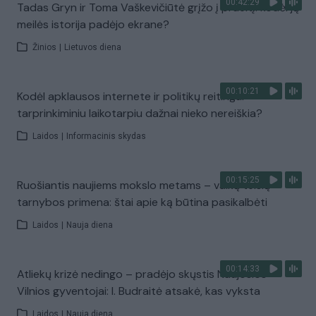
00:42:29
Tadas Gryn ir Toma Vaškevičiūtė grįžo į praeitį: kodėl jų
meilės istorija padėjo ekrane?
Žinios
|
Lietuvos diena
00:10:21
Kodėl apklausos internete ir politikų reitingai
tarprinkiminiu laikotarpiu dažnai nieko nereiškia?
Laidos
|
Informacinis skydas
00:15:25
Ruošiantis naujiems mokslo metams – vaikų teisių
tarnybos primena: štai apie ką būtina pasikalbėti
Laidos
|
Nauja diena
00:14:33
Atliekų krizė nedingo – pradėjo skųstis Naujosios
Vilnios gyventojai: I. Budraitė atsakė, kas vyksta
Laidos
|
Nauja diena