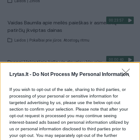
Laidos
|
Žinios
00:23:57
Vaidas Baumila apie meilės paieškas ir asmeninių
patirčių įkvėptas dainas
Laidos
|
Pokalbiai prie jūros. Atostogų ritmu
00:00:40
Dronai Vokietijoje kelia vis daugiau klausimų: du
pastebėti virš karinės bazės
Lrytas.lt -
Do Not Process My Personal Information
Žinios
|
Pasaulis
If you wish to opt-out of the sale, sharing to third parties, or
processing of your personal or sensitive information for
Visi įrašai
targeted advertising by us, please use the below opt-out
section to confirm your selection. Please note that after your
opt-out request is processed you may continue seeing
interest-based ads based on personal information utilized by
Žiūrimiausi įrašai
us or personal information disclosed to third parties prior to
your opt-out. You may separately opt-out of the further