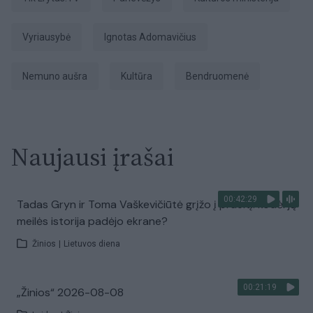
Vyriausybė
Ignotas Adomavičius
Nemuno aušra
Kultūra
bendruomenė
Naujausi įrašai
00:42:29
Tadas Gryn ir Toma Vaškevičiūtė grįžo į praeitį: kodėl jų
meilės istorija padėjo ekrane?
Žinios
|
Lietuvos diena
00:21:19
„Žinios“ 2026-08-08