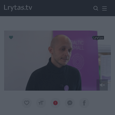
Paremkite Ukrainą