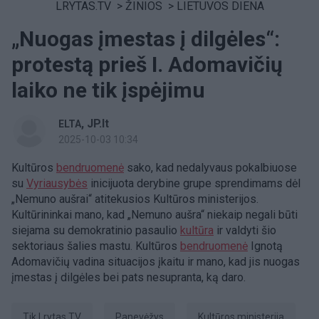
LRYTAS.TV
>
ŽINIOS
>
LIETUVOS DIENA
„Nuogas įmestas į dilgėles“:
protestą prieš I. Adomavičių
laiko ne tik įspėjimu
,
JP.lt
ELTA
2025-10-03 10:34
Kultūros
bendruomenė
sako, kad nedalyvaus pokalbiuose
su
Vyriausybės
inicijuota derybine grupe sprendimams dėl
„Nemuno aušrai“ atitekusios Kultūros ministerijos.
Kultūrininkai mano, kad „Nemuno aušra“ niekaip negali būti
siejama su demokratinio pasaulio
kultūra
ir valdyti šio
sektoriaus šalies mastu. Kultūros
bendruomenė
Ignotą
Adomavičių vadina situacijos įkaitu ir mano, kad jis nuogas
įmestas į dilgėles bei pats nesupranta, ką daro.
tik Lrytas.TV
Panevėžys
Kultūros ministerija