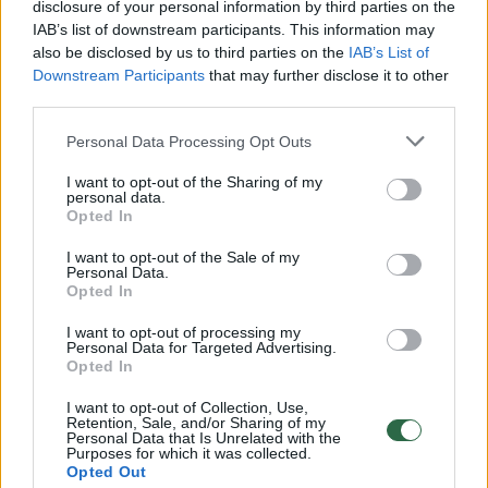
disclosure of your personal information by third parties on the
IAB’s list of downstream participants. This information may
00:00:30
Vaizdai iš tragiškos avarijos Vilniaus r.: dviejų moterų ir
also be disclosed by us to third parties on the
IAB’s List of
vaiko gyvybių išgelbėti nepavyko
Downstream Participants
that may further disclose it to other
third parties.
Žinios
|
Lietuvos diena
Personal Data Processing Opt Outs
00:00:57
Savaitės vidurys nusimato karštas: temperatūra kils iki
I want to opt-out of the Sharing of my
personal data.
32 laipsnių šilumos
Opted In
Žinios
|
Orai
I want to opt-out of the Sale of my
Personal Data.
Opted In
00:15:54
V. Zalužno pasisakymą laiko bandymu įsitvirtinti
I want to opt-out of processing my
Ukrainos politikoje: jis yra neteisus
Personal Data for Targeted Advertising.
Opted In
Laidos
|
Nauja diena
I want to opt-out of Collection, Use,
Retention, Sale, and/or Sharing of my
Personal Data that Is Unrelated with the
00:00:59
Nufilmavo, kaip patvino Vilniaus Vakarinis aplinkkelis:
Purposes for which it was collected.
Opted Out
vaizdas pribloškia