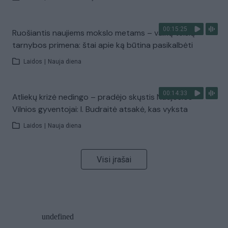
00:15:25
Ruošiantis naujiems mokslo metams – vaikų teisių
tarnybos primena: štai apie ką būtina pasikalbėti
Laidos
|
Nauja diena
00:14:33
Atliekų krizė nedingo – pradėjo skųstis Naujosios
Vilnios gyventojai: I. Budraitė atsakė, kas vyksta
Laidos
|
Nauja diena
Visi įrašai