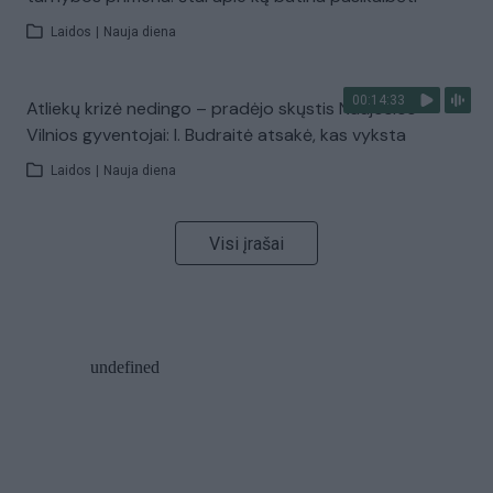
Laidos
|
Nauja diena
00:14:33
Atliekų krizė nedingo – pradėjo skųstis Naujosios
Vilnios gyventojai: I. Budraitė atsakė, kas vyksta
Laidos
|
Nauja diena
Visi įrašai