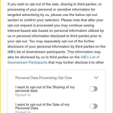
Rupkalviuose su dalgiais stojo į kovą: paskelbti Metų
If you wish to opt-out of the sale, sharing to third parties, or
šienpjoviai
processing of your personal or sensitive information for
targeted advertising by us, please use the below opt-out
Žinios
|
Lietuvos diena
section to confirm your selection. Please note that after your
opt-out request is processed you may continue seeing
interest-based ads based on personal information utilized by
00:02:40
Danija stiprina gynybą: kariams teks tarnauti ilgiau
us or personal information disclosed to third parties prior to
your opt-out. You may separately opt-out of the further
Žinios
|
Pasaulis
disclosure of your personal information by third parties on the
IAB’s list of downstream participants. This information may
also be disclosed by us to third parties on the
IAB’s List of
Visi įrašai
Downstream Participants
that may further disclose it to other
third parties.
Personal Data Processing Opt Outs
Žiūrimiausi įrašai
I want to opt-out of the Sharing of my
personal data.
Opted In
00:00:30
Vaizdai iš tragiškos avarijos Vilniaus r.: dviejų moterų ir
I want to opt-out of the Sale of my
vaiko gyvybių išgelbėti nepavyko
Personal Data.
Opted In