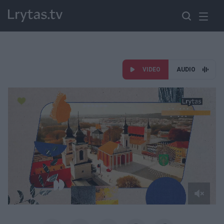
VIDEO
AUDIO
Paremkite Ukrainą