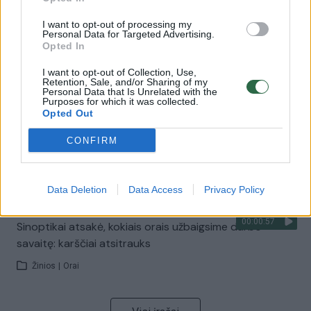
Žinios
|
Lietuvos diena
I want to opt-out of processing my
Personal Data for Targeted Advertising.
Opted In
00:00:57
Savaitės vidurys nusimato karštas: temperatūra kils iki
32 laipsnių šilumos
I want to opt-out of Collection, Use,
Retention, Sale, and/or Sharing of my
Žinios
Personal Data that Is Unrelated with the
|
Orai
Purposes for which it was collected.
Opted Out
00:15:54
V. Zalužno pasisakymą laiko bandymu įsitvirtinti
CONFIRM
Ukrainos politikoje: jis yra neteisus
Laidos
|
Nauja diena
Data Deletion
Data Access
Privacy Policy
00:00:57
Sinoptikai atsakė, kokiais orais užbaigsime darbo
savaitę: karščiai atsitrauks
Žinios
|
Orai