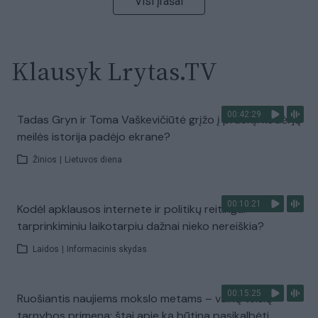
Visi įrašai
Klausyk Lrytas.TV
00:42:29
Tadas Gryn ir Toma Vaškevičiūtė grįžo į praeitį: kodėl jų
meilės istorija padėjo ekrane?
Žinios
|
Lietuvos diena
00:10:21
Kodėl apklausos internete ir politikų reitingai
tarprinkiminiu laikotarpiu dažnai nieko nereiškia?
Laidos
|
Informacinis skydas
00:15:25
Ruošiantis naujiems mokslo metams – vaikų teisių
tarnybos primena: štai apie ką būtina pasikalbėti