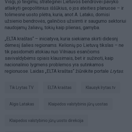
Visgi, jo teigimu, strateginei Lietuvos bendrovei pavyko
atlaikyti geopolitinius iššūkius, o jos ateities planuose – ir
tolimesnė uosto plėtra, kuria, anot A. Latako, domisi
užsienio bendrovės, galinčios užsiimti ir saugumo sektoriui
naudojamų žaliavų, tokių kaip plienas, gamyba.
„ELTA kraštas“ – iniciatyva, kuria siekiama skirti didesnį
dėmesį šalies regionams. Kelionių po Lietuvą tikslas – ne
tik pasidomėti atokiau nuo Vilniaus esančioms
savivaldybėms opiais klausimais, bet ir sužinoti, kaip
nacionalinio lygmens problemos yra sutinkamos
regionuose. Laidas „ELTA kraštas“ žiūrėkite portale
Lrytas
.
tik Lrytas.TV
ELTA kraštas
Klausyk lrytas.tv
Algis Latakas
Klaipėdos valstybinis jūrų uostas
Klaipėdos valstybinio jūrų uosto direkcija