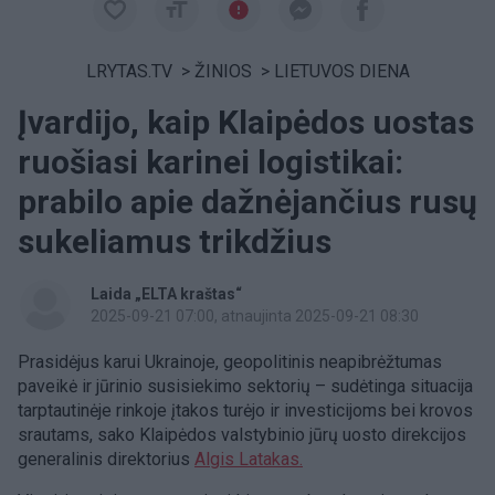
LRYTAS.TV
>
ŽINIOS
>
LIETUVOS DIENA
Įvardijo, kaip Klaipėdos uostas
ruošiasi karinei logistikai:
prabilo apie dažnėjančius rusų
sukeliamus trikdžius
Laida „ELTA kraštas“
2025-09-21 07:00
, atnaujinta 2025-09-21 08:30
Prasidėjus karui Ukrainoje, geopolitinis neapibrėžtumas
paveikė ir jūrinio susisiekimo sektorių – sudėtinga situacija
tarptautinėje rinkoje įtakos turėjo ir investicijoms bei krovos
srautams, sako Klaipėdos valstybinio jūrų uosto direkcijos
generalinis direktorius
Algis Latakas.