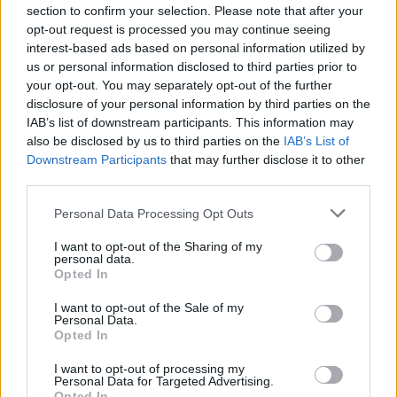
section to confirm your selection. Please note that after your
Žinios
|
Lietuvos diena
opt-out request is processed you may continue seeing
interest-based ads based on personal information utilized by
us or personal information disclosed to third parties prior to
Visi įrašai
your opt-out. You may separately opt-out of the further
disclosure of your personal information by third parties on the
IAB’s list of downstream participants. This information may
also be disclosed by us to third parties on the
IAB’s List of
Žiūrimiausi įrašai
Downstream Participants
that may further disclose it to other
third parties.
Personal Data Processing Opt Outs
00:00:30
Vaizdai iš tragiškos avarijos Vilniaus r.: dviejų moterų ir
I want to opt-out of the Sharing of my
vaiko gyvybių išgelbėti nepavyko
personal data.
Opted In
Žinios
|
Lietuvos diena
I want to opt-out of the Sale of my
Personal Data.
Opted In
00:00:57
Savaitės vidurys nusimato karštas: temperatūra kils iki
32 laipsnių šilumos
I want to opt-out of processing my
Personal Data for Targeted Advertising.
Žinios
|
Orai
Opted In