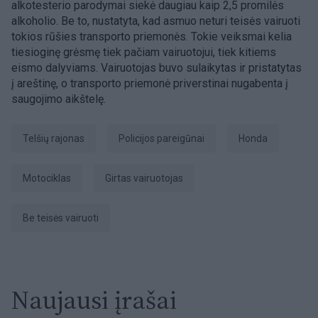
alkotesterio parodymai siekė daugiau kaip 2,5 promilės
alkoholio. Be to, nustatyta, kad asmuo neturi teisės vairuoti
tokios rūšies transporto priemonės. Tokie veiksmai kelia
tiesioginę grėsmę tiek pačiam vairuotojui, tiek kitiems
eismo dalyviams. Vairuotojas buvo sulaikytas ir pristatytas
į areštinę, o transporto priemonė priverstinai nugabenta į
saugojimo aikštelę.
Telšių rajonas
policijos pareigūnai
Honda
motociklas
girtas vairuotojas
be teisės vairuoti
Naujausi įrašai