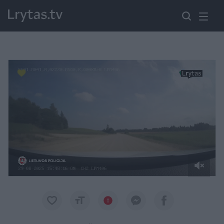
Paremkite Ukrainą