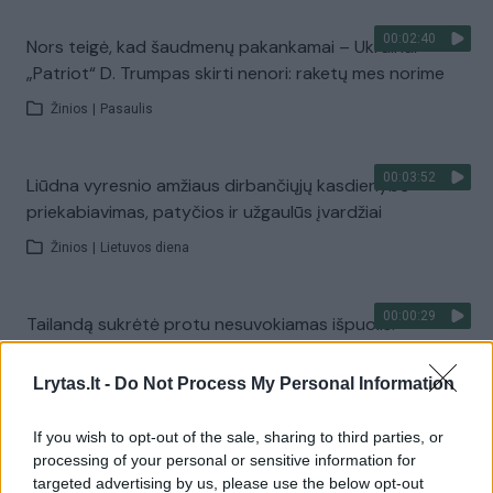
00:02:40
Nors teigė, kad šaudmenų pakankamai – Ukrainai
„Patriot“ D. Trumpas skirti nenori: raketų mes norime
Žinios
|
Pasaulis
00:03:52
Liūdna vyresnio amžiaus dirbančiųjų kasdienybė –
priekabiavimas, patyčios ir užgaulūs įvardžiai
Žinios
|
Lietuvos diena
00:00:29
Tailandą sukrėtė protu nesuvokiamas išpuolis:
paauglys nušovė senelius, 3 mokytojus ir 3 moksleivius
Lrytas.lt -
Do Not Process My Personal Information
Žinios
|
Pasaulis
If you wish to opt-out of the sale, sharing to third parties, or
00:02:08
Aukštaitijos pučiamųjų orkestras Nyderlanduose
processing of your personal or sensitive information for
targeted advertising by us, please use the below opt-out
apgynė čempionų vardą