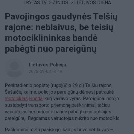
LRYTAS.TV
>
ŽINIOS
>
LIETUVOS DIENA
Pavojingos gaudynės Telšių
rajone: neblaivus, be teisių
motociklininkas bandė
pabėgti nuo pareigūnų
Lietuvos Policija
2025-09-03 14:49
Penktadienio popietę (rugpjūčio 29 d.) Telšių rajone,
Šašaičių kaime, policijos pareigūnų dėmesį patraukė
motociklas
Honda,
kurį vairavo vyras. Pareigūnai norėjo
sustabdyti transporto priemonę patikrinimui, tačiau
vairuotojas nesustojo ir bandė pabėgti nuo policijos
pareigūnų. Bėgdamas vairuotojas nukrito nuo motociklo.
Patikrinimo metu paaiškėjo, kad jis buvo neblaivus –