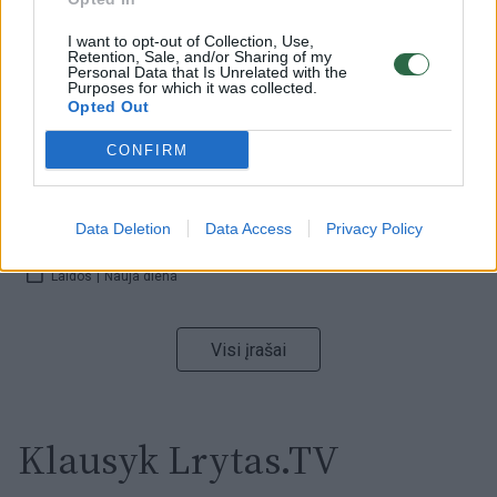
I want to opt-out of Collection, Use,
Retention, Sale, and/or Sharing of my
00:00:59
Nufilmavo, kaip patvino Vilniaus Vakarinis aplinkkelis:
Personal Data that Is Unrelated with the
Purposes for which it was collected.
vaizdas pribloškia
Opted Out
Žinios
|
Lietuvos diena
CONFIRM
00:15:54
V. Zalužno pasisakymą laiko bandymu įsitvirtinti
Data Deletion
Data Access
Privacy Policy
Ukrainos politikoje: jis yra neteisus
Laidos
|
Nauja diena
Visi įrašai
Klausyk Lrytas.TV