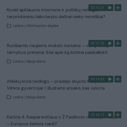
00:10:21
Kodėl apklausos internete ir politikų reitingai
tarprinkiminiu laikotarpiu dažnai nieko nereiškia?
Laidos
|
Informacinis skydas
00:15:25
Ruošiantis naujiems mokslo metams – vaikų teisių
tarnybos primena: štai apie ką būtina pasikalbėti
Laidos
|
Nauja diena
00:14:33
Atliekų krizė nedingo – pradėjo skųstis Naujosios
Vilnios gyventojai: I. Budraitė atsakė, kas vyksta
Laidos
|
Nauja diena
00:42:12
Karšta A. Kasparavičiaus ir Ž Pavilionio diskusija: Rusija
– Europos šeimos narė?