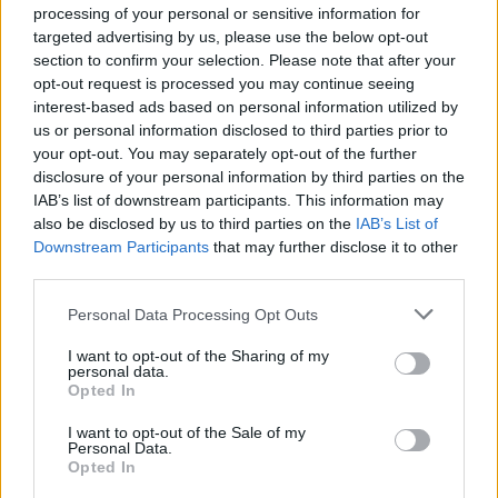
processing of your personal or sensitive information for
targeted advertising by us, please use the below opt-out
00:21:56
Kai neveikia technologijos: kaip orientuotis, judėti ir
section to confirm your selection. Please note that after your
opt-out request is processed you may continue seeing
priimti sprendimus krizės metu?
interest-based ads based on personal information utilized by
Laidos
|
Išlikti rytojui
us or personal information disclosed to third parties prior to
your opt-out. You may separately opt-out of the further
disclosure of your personal information by third parties on the
Visi įrašai
IAB’s list of downstream participants. This information may
also be disclosed by us to third parties on the
IAB’s List of
Downstream Participants
that may further disclose it to other
third parties.
Žiūrimiausi įrašai
Personal Data Processing Opt Outs
I want to opt-out of the Sharing of my
personal data.
00:00:30
Vaizdai iš tragiškos avarijos Vilniaus r.: dviejų moterų ir
Opted In
vaiko gyvybių išgelbėti nepavyko
I want to opt-out of the Sale of my
Personal Data.
Žinios
|
Lietuvos diena
Opted In