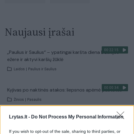
Naujausi įrašai
00:22:15
„Paulius ir Saulius“ – ypatingai karšta diena Dzūkijos
ežere ir aktyvi karšių žūklė
Laidos
|
Paulius ir Saulius
00:00:34
Kyjivas po naktinės atakos: liepsnos apėmė pastatus
Žinios
|
Pasaulis
Lrytas.lt -
Do Not Process My Personal Information
00:22:27
„Kelionės tikslas“ – Birštono ir Širvintų atradimai
Laidos
|
Kelionės tikslas
If you wish to opt-out of the sale, sharing to third parties, or