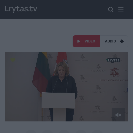
VIDEO
AUDIO
Paremkite Ukrainą