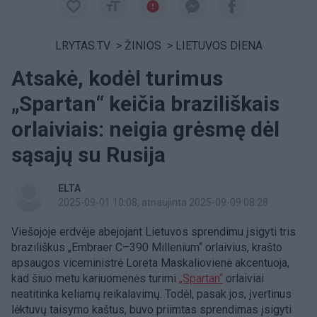
LRYTAS.TV
>
ŽINIOS
>
LIETUVOS DIENA
Atsakė, kodėl turimus
„Spartan“ keičia braziliškais
orlaiviais: neigia grėsmę dėl
sąsajų su Rusija
ELTA
2025-09-01 10:08
, atnaujinta 2025-09-09 08:28
Viešojoje erdvėje abejojant Lietuvos sprendimu įsigyti tris
braziliškus „Embraer C–390 Millenium“ orlaivius, krašto
apsaugos viceministrė Loreta Maskaliovienė akcentuoja,
kad šiuo metu kariuomenės turimi
„Spartan“
orlaiviai
neatitinka keliamų reikalavimų. Todėl, pasak jos, įvertinus
lėktuvų taisymo kaštus, buvo priimtas sprendimas įsigyti