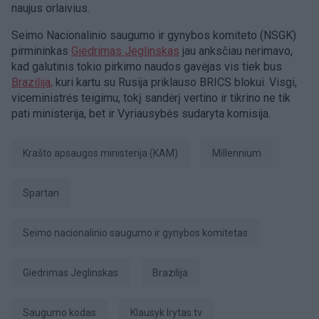
naujus orlaivius.
Seimo Nacionalinio saugumo ir gynybos komiteto (NSGK)
pirmininkas
Giedrimas Jeglinskas
jau anksčiau nerimavo,
kad galutinis tokio pirkimo naudos gavėjas vis tiek bus
Brazilija,
kuri kartu su Rusija priklauso BRICS blokui. Visgi,
viceministrės teigimu, tokį sandėrį vertino ir tikrino ne tik
pati ministerija, bet ir Vyriausybės sudaryta komisija.
Krašto apsaugos ministerija (KAM)
Millennium
Spartan
Seimo nacionalinio saugumo ir gynybos komitetas
Giedrimas Jeglinskas
Brazilija
Saugumo kodas
Klausyk lrytas.tv