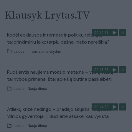
Klausyk Lrytas.TV
00:10:21
Kodėl apklausos internete ir politikų reitingai
tarprinkiminiu laikotarpiu dažnai nieko nereiškia?
Laidos
|
Informacinis skydas
00:15:25
Ruošiantis naujiems mokslo metams – vaikų teisių
tarnybos primena: štai apie ką būtina pasikalbėti
Laidos
|
Nauja diena
00:14:33
Atliekų krizė nedingo – pradėjo skųstis Naujosios
Vilnios gyventojai: I. Budraitė atsakė, kas vyksta
Laidos
|
Nauja diena