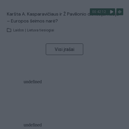
00:42:12
Karšta A. Kasparavičiaus ir Ž Pavilionio diskusija: Rusija
– Europos šeimos narė?
Laidos
|
Lietuva tiesiogiai
Visi įrašai