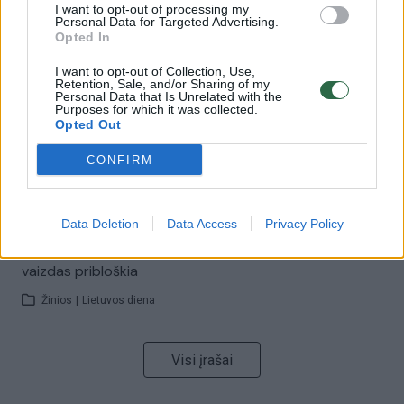
I want to opt-out of processing my
00:00:57
Savaitės vidurys nusimato karštas: temperatūra kils iki
Personal Data for Targeted Advertising.
Opted In
32 laipsnių šilumos
I want to opt-out of Collection, Use,
Žinios
|
Orai
Retention, Sale, and/or Sharing of my
Personal Data that Is Unrelated with the
Purposes for which it was collected.
Opted Out
00:15:54
V. Zalužno pasisakymą laiko bandymu įsitvirtinti
Ukrainos politikoje: jis yra neteisus
CONFIRM
Laidos
|
Nauja diena
Data Deletion
Data Access
Privacy Policy
00:00:59
Nufilmavo, kaip patvino Vilniaus Vakarinis aplinkkelis:
vaizdas pribloškia
Žinios
|
Lietuvos diena
Visi įrašai