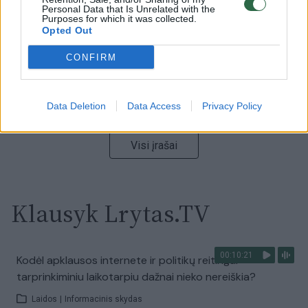
Personal Data that Is Unrelated with the
Laidos
|
Nauja diena
Purposes for which it was collected.
Opted Out
00:00:59
CONFIRM
Nufilmavo, kaip patvino Vilniaus Vakarinis aplinkkelis:
vaizdas pribloškia
Žinios
|
Lietuvos diena
Data Deletion
Data Access
Privacy Policy
Visi įrašai
Klausyk Lrytas.TV
00:10:21
Kodėl apklausos internete ir politikų reitingai
tarprinkiminiu laikotarpiu dažnai nieko nereiškia?
Laidos
|
Informacinis skydas