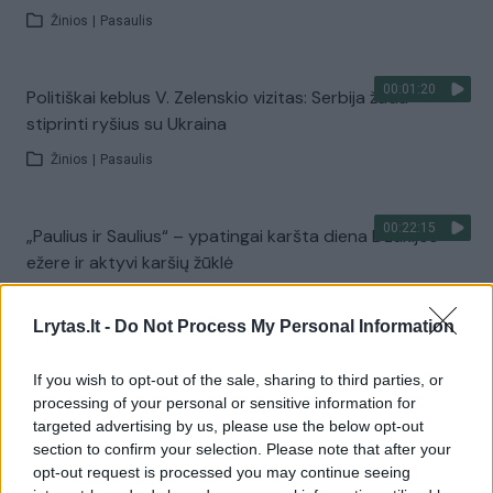
Žinios
|
Pasaulis
00:01:20
Politiškai keblus V. Zelenskio vizitas: Serbija žada
stiprinti ryšius su Ukraina
Žinios
|
Pasaulis
00:22:15
„Paulius ir Saulius“ – ypatingai karšta diena Dzūkijos
ežere ir aktyvi karšių žūklė
Laidos
|
Paulius ir Saulius
Lrytas.lt -
Do Not Process My Personal Information
00:00:34
Kyjivas po naktinės atakos: liepsnos apėmė pastatus
If you wish to opt-out of the sale, sharing to third parties, or
processing of your personal or sensitive information for
Žinios
|
Pasaulis
targeted advertising by us, please use the below opt-out
section to confirm your selection. Please note that after your
opt-out request is processed you may continue seeing
Visi įrašai