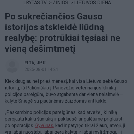
LRYTAS.TV
>
ŽINIOS
>
LIETUVOS DIENA
Po sukrečiančios Gauso
istorijos atskleidė liūdną
realybę: protrūkiai tęsiasi ne
vieną dešimtmetį
,
JP.lt
ELTA
2025-08-01 14:24
Kiek daugiau nei prieš mėnesį, kai visa Lietuva sekė Gauso
istoriją, iš Paliūniškio į Panevėžio veterinarijos kliniką
policijos pareigūnų buvo atgabenta dar viena nelaimėlė –
kalytė Sniegė su pjautinėmis žaizdomis ant kaklo.
„Paskambino policijos pareigūnas, kad atvežė į kliniką
perpjautu kaklu šuniuką ir paklausė, ar galėtume priglausti
po operacijos.
Gyvūnas,
kad ir patyręs tikrai žiaurų atvejį, ji
yra labai nuostabi, labai gera kalytė ir labai myli žmogų, ji