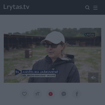
Paremkite Ukrainą