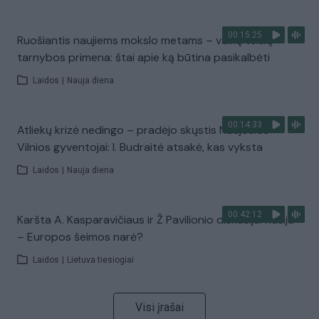
00:15:25
Ruošiantis naujiems mokslo metams – vaikų teisių
tarnybos primena: štai apie ką būtina pasikalbėti
Laidos
|
Nauja diena
00:14:33
Atliekų krizė nedingo – pradėjo skųstis Naujosios
Vilnios gyventojai: I. Budraitė atsakė, kas vyksta
Laidos
|
Nauja diena
00:42:12
Karšta A. Kasparavičiaus ir Ž Pavilionio diskusija: Rusija
– Europos šeimos narė?
Laidos
|
Lietuva tiesiogiai
Visi įrašai