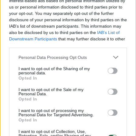
interest-based ads based on personal information utilized by
us or personal information disclosed to third parties prior to
your opt-out. You may separately opt-out of the further
disclosure of your personal information by third parties on the
Žiūrimiausi įrašai
IAB’s list of downstream participants. This information may
also be disclosed by us to third parties on the
IAB’s List of
Downstream Participants
that may further disclose it to other
third parties.
00:00:30
Vaizdai iš tragiškos avarijos Vilniaus r.: dviejų moterų ir
vaiko gyvybių išgelbėti nepavyko
Personal Data Processing Opt Outs
Žinios
|
Lietuvos diena
I want to opt-out of the Sharing of my
personal data.
Opted In
00:00:57
Savaitės vidurys nusimato karštas: temperatūra kils iki
I want to opt-out of the Sale of my
32 laipsnių šilumos
Personal Data.
Opted In
Žinios
|
Orai
I want to opt-out of processing my
Personal Data for Targeted Advertising.
Opted In
00:15:54
V. Zalužno pasisakymą laiko bandymu įsitvirtinti
Ukrainos politikoje: jis yra neteisus
I want to opt-out of Collection, Use,
Retention, Sale, and/or Sharing of my