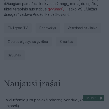
džiaugiasi pamačius kiekvieną žmogų, miela, draugiška,
tikrai terapinis nuostabus
gyvūnas“,
– sako VŠĮ „Mažas
draugas“ vadovė Andželika Jaškuvienė.
tik Lrytas.TV
Panevėžys
veterinarijos klinika
žiaurus elgesys su gyvūnu
Smurtas
gyvūnas
Naujausi įrašai
00:01:05
Viduržemio jūra pasiekė rekordą: vanduo įkaito iki 33
laipsnių