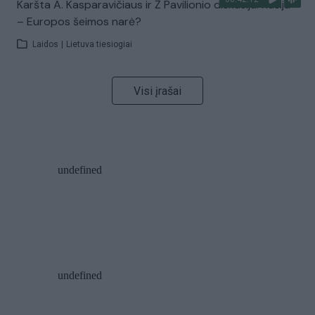
Karšta A. Kasparavičiaus ir Ž Pavilionio diskusija: Rusija
– Europos šeimos narė?
Laidos
|
Lietuva tiesiogiai
Visi įrašai