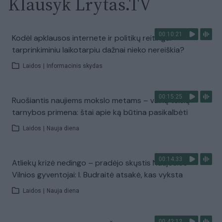
Klausyk Lrytas.TV
00:10:21
Kodėl apklausos internete ir politikų reitingai
tarprinkiminiu laikotarpiu dažnai nieko nereiškia?
Laidos
|
Informacinis skydas
00:15:25
Ruošiantis naujiems mokslo metams – vaikų teisių
tarnybos primena: štai apie ką būtina pasikalbėti
Laidos
|
Nauja diena
00:14:33
Atliekų krizė nedingo – pradėjo skųstis Naujosios
Vilnios gyventojai: I. Budraitė atsakė, kas vyksta
Laidos
|
Nauja diena
00:42:12