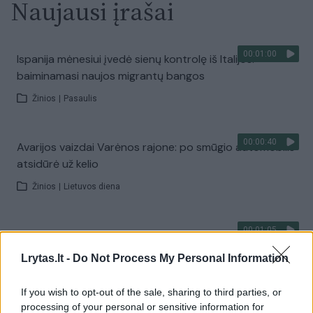
Naujausi įrašai
00:01:00
Ispanija mėnesiui įvedė sienų kontrolę iš Italijos:
baiminamasi naujos migrantų bangos
Žinios
|
Pasaulis
00:00:40
Avarijos vaizdai Varėnos rajone: po smūgio automobilis
atsidūrė už kelio
Žinios
|
Lietuvos diena
00:01:05
Viduržemio jūra pasiekė rekordą: vanduo įkaito iki 33
laipsnių
Lrytas.lt -
Do Not Process My Personal Information
Žinios
|
Pasaulis
If you wish to opt-out of the sale, sharing to third parties, or
processing of your personal or sensitive information for