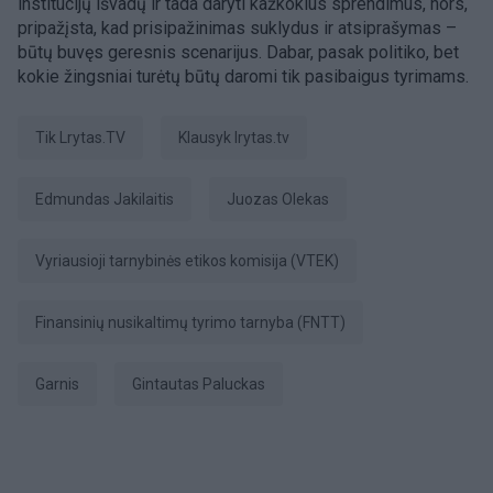
institucijų išvadų ir tada daryti kažkokius sprendimus, nors,
pripažįsta, kad prisipažinimas suklydus ir atsiprašymas –
būtų buvęs geresnis scenarijus. Dabar, pasak politiko, bet
kokie žingsniai turėtų būtų daromi tik pasibaigus tyrimams.
tik Lrytas.TV
Klausyk lrytas.tv
Edmundas Jakilaitis
Juozas Olekas
Vyriausioji tarnybinės etikos komisija (VTEK)
Finansinių nusikaltimų tyrimo tarnyba (FNTT)
Garnis
Gintautas Paluckas