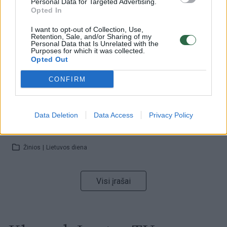
Personal Data for Targeted Advertising.
32 laipsnių šilumos
Opted In
Žinios
|
Orai
I want to opt-out of Collection, Use,
Retention, Sale, and/or Sharing of my
Personal Data that Is Unrelated with the
Purposes for which it was collected.
00:15:54
V. Zalužno pasisakymą laiko bandymu įsitvirtinti
Opted Out
Ukrainos politikoje: jis yra neteisus
CONFIRM
Laidos
|
Nauja diena
Data Deletion
Data Access
Privacy Policy
00:00:59
Nufilmavo, kaip patvino Vilniaus Vakarinis aplinkkelis:
vaizdas pribloškia
Žinios
|
Lietuvos diena
Visi įrašai