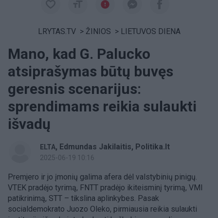
LRYTAS.TV
>
ŽINIOS
>
LIETUVOS DIENA
Mano, kad G. Palucko
atsiprašymas būtų buvęs
geresnis scenarijus:
sprendimams reikia sulaukti
išvadų
,
Edmundas Jakilaitis, Politika.lt
ELTA
2025-06-19 10:16
Premjero ir jo įmonių galima afera dėl valstybinių pinigų.
VTEK pradėjo tyrimą, FNTT pradėjo ikiteisminį tyrimą, VMI
patikrinimą, STT – tikslina aplinkybes. Pasak
socialdemokrato Juozo Oleko, pirmiausia reikia sulaukti