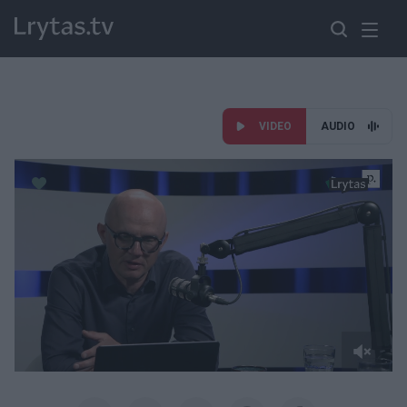
VIDEO
AUDIO
Paremkite Ukrainą