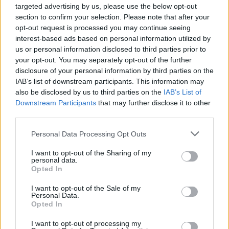
00:01:20
Politiškai keblus V. Zelenskio vizitas: Serbija žada
targeted advertising by us, please use the below opt-out
section to confirm your selection. Please note that after your
stiprinti ryšius su Ukraina
opt-out request is processed you may continue seeing
Žinios
|
Pasaulis
interest-based ads based on personal information utilized by
us or personal information disclosed to third parties prior to
your opt-out. You may separately opt-out of the further
Visi įrašai
disclosure of your personal information by third parties on the
IAB’s list of downstream participants. This information may
also be disclosed by us to third parties on the
IAB’s List of
Downstream Participants
that may further disclose it to other
Žiūrimiausi įrašai
third parties.
Personal Data Processing Opt Outs
00:00:30
I want to opt-out of the Sharing of my
Vaizdai iš tragiškos avarijos Vilniaus r.: dviejų moterų ir
personal data.
vaiko gyvybių išgelbėti nepavyko
Opted In
Žinios
|
Lietuvos diena
I want to opt-out of the Sale of my
Personal Data.
Opted In
00:00:57
Savaitės vidurys nusimato karštas: temperatūra kils iki
I want to opt-out of processing my