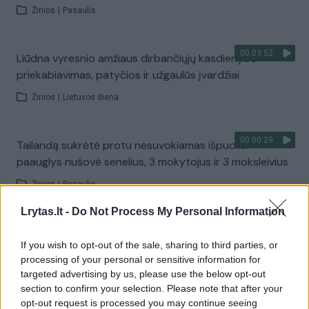
Žinios
|
Pasaulis
00:03:52
Liūdna vyresnio amžiaus dirbančiųjų kasdienybė –
priekabiavimas, patyčios ir užgaulūs įvardžiai
Žinios
|
Lietuvos diena
00:00:29
Tailandą sukrėtė protu nesuvokiamas išpuolis:
paauglys nušovė senelius, 3 mokytojus ir 3 moksleivius
Žinios
|
Pasaulis
Lrytas.lt -
Do Not Process My Personal Information
00:02:08
Aukštaitijos pučiamųjų orkestras Nyderlanduose
If you wish to opt-out of the sale, sharing to third parties, or
apgynė čempionų vardą
processing of your personal or sensitive information for
Žinios
|
Lietuvos diena
targeted advertising by us, please use the below opt-out
section to confirm your selection. Please note that after your
opt-out request is processed you may continue seeing