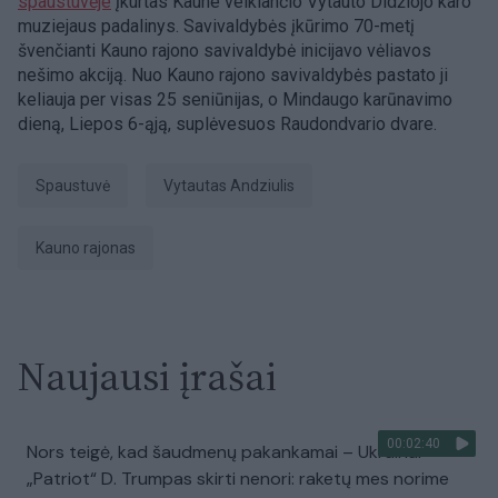
spaustuvėje
įkurtas Kaune veikiančio Vytauto Didžiojo karo
muziejaus padalinys. Savivaldybės įkūrimo 70-metį
švenčianti Kauno rajono savivaldybė inicijavo vėliavos
nešimo akciją. Nuo Kauno rajono savivaldybės pastato ji
keliauja per visas 25 seniūnijas, o Mindaugo karūnavimo
dieną, Liepos 6-ąją, suplėvesuos Raudondvario dvare.
spaustuvė
Vytautas Andziulis
Kauno rajonas
Naujausi įrašai
00:02:40
Nors teigė, kad šaudmenų pakankamai – Ukrainai
„Patriot“ D. Trumpas skirti nenori: raketų mes norime