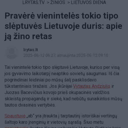
LRYTAS.TV
>
ŽINIOS
>
LIETUVOS DIENA
Pravėrė vienintelės tokio tipo
slėptuvės Lietuvoje duris: apie
ją žino retas
lrytas.lt
2025-06-12 06:27
, atnaujinta 2025-06-12 09:10
Tai vienintelė tokio tipo slėptuvė Lietuvoje, kurios per visą
jos gyvavimo laikotarpį neaptiko sovietų saugumas. Iš čia
pogrindiniai leidiniai po mūsų šalį pasklisdavo
tūkstantiniais tiražais. Jos įkūrėjai
Vytautas Andziulis
ir
Juozas Bacevičius kovojo prieš okupacinės valdžios
skleistą propagandą ir siekė, kad nebūtų sunaikintos mūsų
tautos dvasinės vertybės.
Spaustuvė
„ab“ yra įtraukta į tarptautinį istoriškai vertingų
šaltojo karo įrenginių ir vietovių sąrašą. Šiuo metu