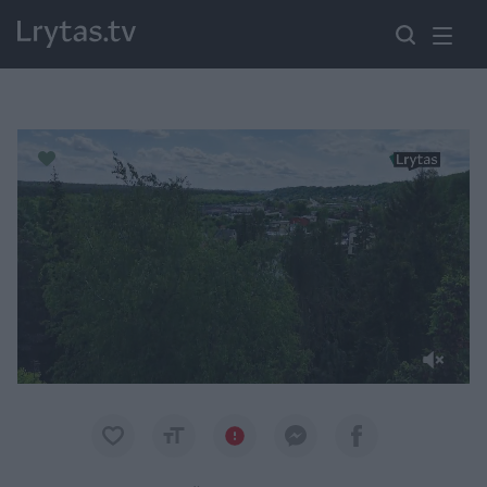
Paremkite Ukrainą