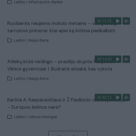
Laidos
|
Informacinis skydas
00:15:25
Ruošiantis naujiems mokslo metams – vaikų teisių
tarnybos primena: štai apie ką būtina pasikalbėti
Laidos
|
Nauja diena
00:14:33
Atliekų krizė nedingo – pradėjo skųstis Naujosios
Vilnios gyventojai: I. Budraitė atsakė, kas vyksta
Laidos
|
Nauja diena
00:42:12
Karšta A. Kasparavičiaus ir Ž Pavilionio diskusija: Rusija
– Europos šeimos narė?
Laidos
|
Lietuva tiesiogiai