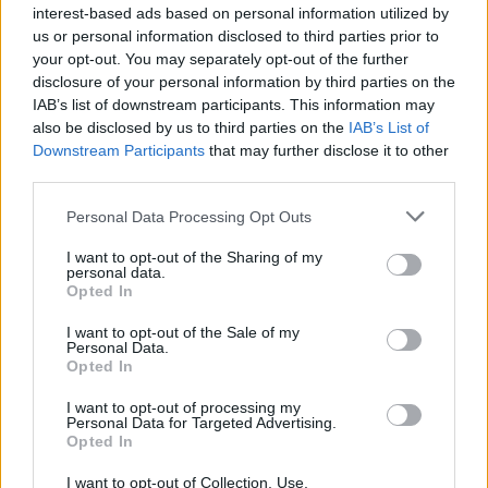
Visi įrašai
interest-based ads based on personal information utilized by
us or personal information disclosed to third parties prior to
your opt-out. You may separately opt-out of the further
disclosure of your personal information by third parties on the
Žiūrimiausi įrašai
IAB’s list of downstream participants. This information may
also be disclosed by us to third parties on the
IAB’s List of
Downstream Participants
that may further disclose it to other
third parties.
00:00:30
Vaizdai iš tragiškos avarijos Vilniaus r.: dviejų moterų ir
Personal Data Processing Opt Outs
vaiko gyvybių išgelbėti nepavyko
Žinios
I want to opt-out of the Sharing of my
|
Lietuvos diena
personal data.
Opted In
00:00:57
Savaitės vidurys nusimato karštas: temperatūra kils iki
I want to opt-out of the Sale of my
Personal Data.
32 laipsnių šilumos
Opted In
Žinios
|
Orai
I want to opt-out of processing my
Personal Data for Targeted Advertising.
Opted In
00:00:59
Nufilmavo, kaip patvino Vilniaus Vakarinis aplinkkelis:
I want to opt-out of Collection, Use,