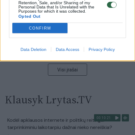
vaizdas pribloškia
Retention, Sale, and/or Sharing of my
Personal Data that Is Unrelated with the
Purposes for which it was collected.
Žinios
|
Lietuvos diena
Opted Out
CONFIRM
00:15:54
V. Zalužno pasisakymą laiko bandymu įsitvirtinti
Ukrainos politikoje: jis yra neteisus
Data Deletion
Data Access
Privacy Policy
Laidos
|
Nauja diena
Visi įrašai
Klausyk Lrytas.TV
00:10:21
Kodėl apklausos internete ir politikų reitingai
tarprinkiminiu laikotarpiu dažnai nieko nereiškia?