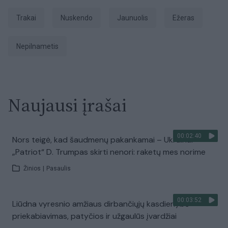
Trakai
nuskendo
jaunuolis
ežeras
nepilnametis
Naujausi įrašai
00:02:40
Nors teigė, kad šaudmenų pakankamai – Ukrainai
„Patriot“ D. Trumpas skirti nenori: raketų mes norime
Žinios
|
Pasaulis
00:03:52
Liūdna vyresnio amžiaus dirbančiųjų kasdienybė –
priekabiavimas, patyčios ir užgaulūs įvardžiai