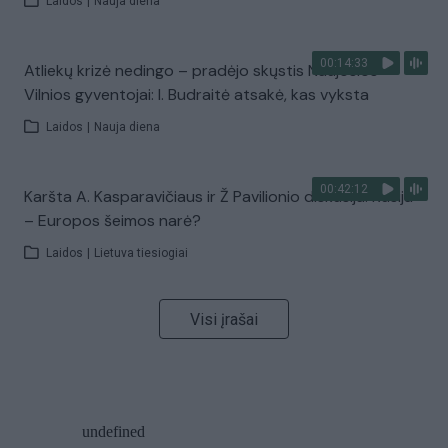
Laidos
|
Nauja diena
00:14:33
Atliekų krizė nedingo – pradėjo skųstis Naujosios
Vilnios gyventojai: I. Budraitė atsakė, kas vyksta
Laidos
|
Nauja diena
00:42:12
Karšta A. Kasparavičiaus ir Ž Pavilionio diskusija: Rusija
– Europos šeimos narė?
Laidos
|
Lietuva tiesiogiai
Visi įrašai