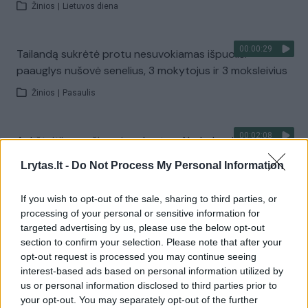
Žinios
|
Lietuvos diena
00:00:29
Tailandą sukrėtė protu nesuvokiamas išpuolis:
paauglys nušovė senelius, 3 mokytojus ir 3 moksleivius
Žinios
|
Pasaulis
00:02:08
Aukštaitijos pučiamųjų orkestras Nyderlanduose
apgynė čempionų vardą
Lrytas.lt -
Do Not Process My Personal Information
Žinios
|
Lietuvos diena
If you wish to opt-out of the sale, sharing to third parties, or
processing of your personal or sensitive information for
Visi įrašai
targeted advertising by us, please use the below opt-out
section to confirm your selection. Please note that after your
opt-out request is processed you may continue seeing
interest-based ads based on personal information utilized by
Žiūrimiausi įrašai
us or personal information disclosed to third parties prior to
your opt-out. You may separately opt-out of the further