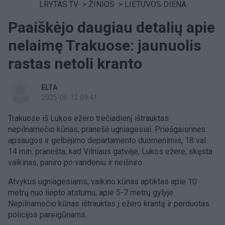
LRYTAS.TV
>
ŽINIOS
>
LIETUVOS DIENA
Paaiškėjo daugiau detalių apie
nelaimę Trakuose: jaunuolis
rastas netoli kranto
ELTA
2025-06-12 09:41
Trakuose iš Lukos ežero trečiadienį ištrauktas
nepilnamečio kūnas, pranešė ugniagesiai. Priešgaisrinės
apsaugos ir gelbėjimo departamento duomenimis, 18 val.
14 min. pranešta, kad Vilniaus gatvėje, Lukos ežere, skęsta
vaikinas, paniro po vandeniu ir neišniro.
Atvykus ugniagesiams, vaikino kūnas aptiktas apie 10
metrų nuo liepto atstumu, apie 5-7 metrų gylyje.
Nepilnamečio kūnas ištrauktas į ežero krantą ir perduotas
policijos pareigūnams.