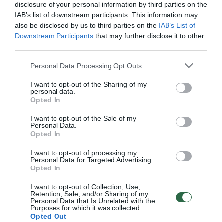
disclosure of your personal information by third parties on the
IAB’s list of downstream participants. This information may
00:00:30
Vaizdai iš tragiškos avarijos Vilniaus r.: dviejų moterų ir
also be disclosed by us to third parties on the
IAB’s List of
vaiko gyvybių išgelbėti nepavyko
Downstream Participants
that may further disclose it to other
third parties.
Žinios
|
Lietuvos diena
Personal Data Processing Opt Outs
00:00:57
Savaitės vidurys nusimato karštas: temperatūra kils iki
I want to opt-out of the Sharing of my
personal data.
32 laipsnių šilumos
Opted In
Žinios
|
Orai
I want to opt-out of the Sale of my
Personal Data.
Opted In
00:00:59
Nufilmavo, kaip patvino Vilniaus Vakarinis aplinkkelis:
I want to opt-out of processing my
vaizdas pribloškia
Personal Data for Targeted Advertising.
Opted In
Žinios
|
Lietuvos diena
I want to opt-out of Collection, Use,
Retention, Sale, and/or Sharing of my
Personal Data that Is Unrelated with the
00:15:54
Purposes for which it was collected.
V. Zalužno pasisakymą laiko bandymu įsitvirtinti
Opted Out