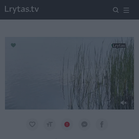
Paremkite Ukrainą