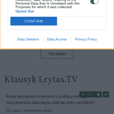
Personal Data that Is Unrelated with the
Laidos
|
Nauja diena
Purposes for which it was collected.
Opted Out
00:00:59
CONFIRM
Nufilmavo, kaip patvino Vilniaus Vakarinis aplinkkelis:
vaizdas pribloškia
Žinios
|
Lietuvos diena
Data Deletion
Data Access
Privacy Policy
Visi įrašai
Klausyk Lrytas.TV
00:10:21
Kodėl apklausos internete ir politikų reitingai
tarprinkiminiu laikotarpiu dažnai nieko nereiškia?
Laidos
|
Informacinis skydas