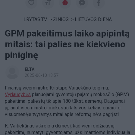
LRYTAS.TV
>
ŽINIOS
>
LIETUVOS DIENA
GPM pakeitimus laiko apipintą
mitais: tai palies ne kiekvieno
piniginę
ELTA
2025-06-10 13:57
Finansų viceministro Kristupo Vaitiekūno teigimu,
Vyriausybės
planuojami gyventojų pajamų mokesčio (GPM)
pakeitimai paliestų tik apie 180 tūkst. asmenų. Daugumai
jų, anot viceministro, mokestis kils vos keliais eurais, o
visuomenėje tvyrantys mitai apie reformą nėra pagrįsti.
K. Vaitiekūnas atkreipia dėmesį, kad vieni didžiausių
pakeitimų numatyti gyventojams, užsiimantiems individualia