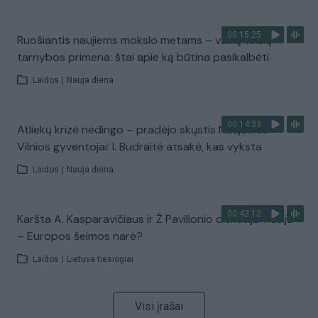
00:15:25
Ruošiantis naujiems mokslo metams – vaikų teisių
tarnybos primena: štai apie ką būtina pasikalbėti
Laidos
|
Nauja diena
00:14:33
Atliekų krizė nedingo – pradėjo skųstis Naujosios
Vilnios gyventojai: I. Budraitė atsakė, kas vyksta
Laidos
|
Nauja diena
00:42:12
Karšta A. Kasparavičiaus ir Ž Pavilionio diskusija: Rusija
– Europos šeimos narė?
Laidos
|
Lietuva tiesiogiai
Visi įrašai