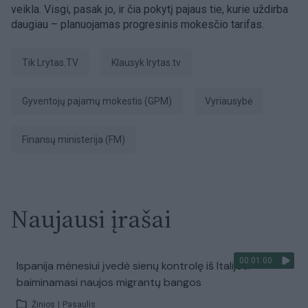
veikla. Visgi, pasak jo, ir čia pokytį pajaus tie, kurie uždirba
daugiau – planuojamas progresinis mokesčio tarifas.
tik Lrytas.TV
Klausyk lrytas.tv
Gyventojų pajamų mokestis (GPM)
Vyriausybė
Finansų ministerija (FM)
Naujausi įrašai
00:01:00
Ispanija mėnesiui įvedė sienų kontrolę iš Italijos:
baiminamasi naujos migrantų bangos
Žinios
|
Pasaulis