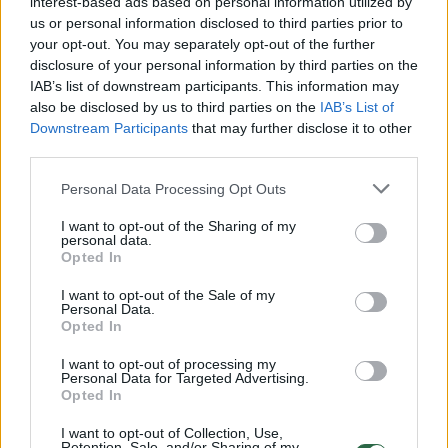
interest-based ads based on personal information utilized by
us or personal information disclosed to third parties prior to
your opt-out. You may separately opt-out of the further
disclosure of your personal information by third parties on the
Žiūrimiausi įrašai
IAB’s list of downstream participants. This information may
also be disclosed by us to third parties on the
IAB’s List of
Downstream Participants
that may further disclose it to other
third parties.
00:00:30
Vaizdai iš tragiškos avarijos Vilniaus r.: dviejų moterų ir
vaiko gyvybių išgelbėti nepavyko
Personal Data Processing Opt Outs
Žinios
|
Lietuvos diena
I want to opt-out of the Sharing of my
personal data.
Opted In
00:00:57
Savaitės vidurys nusimato karštas: temperatūra kils iki
I want to opt-out of the Sale of my
32 laipsnių šilumos
Personal Data.
Opted In
Žinios
|
Orai
I want to opt-out of processing my
Personal Data for Targeted Advertising.
Opted In
00:15:54
V. Zalužno pasisakymą laiko bandymu įsitvirtinti
Ukrainos politikoje: jis yra neteisus
I want to opt-out of Collection, Use,
Retention, Sale, and/or Sharing of my