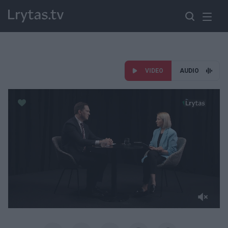
VIDEO
AUDIO
Paremkite Ukrainą