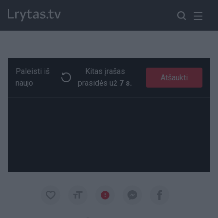
Paleisti iš
Kitas įrašas
Vilniaus centre – maldos ir šventintas vanduo „Baltic Pride“ eitynių dalyviams
Paremkite Ukrainą
Atšaukti
naujo
prasidės už
7 s.
00:19
00:19