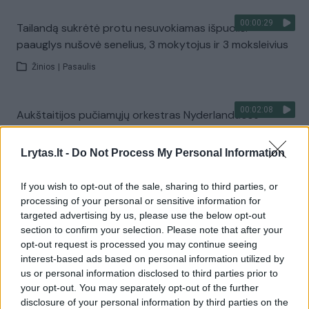
00:00:29
Tailandą sukrėtė protu nesuvokiamas išpuolis:
paauglys nušovė senelius, 3 mokytojus ir 3 moksleivius
Žinios
|
Pasaulis
00:02:08
Aukštaitijos pučiamųjų orkestras Nyderlanduose
apgynė čempionų vardą
Lrytas.lt -
Do Not Process My Personal Information
Žinios
|
Lietuvos diena
If you wish to opt-out of the sale, sharing to third parties, or
Visi įrašai
processing of your personal or sensitive information for
targeted advertising by us, please use the below opt-out
section to confirm your selection. Please note that after your
opt-out request is processed you may continue seeing
Žiūrimiausi įrašai
interest-based ads based on personal information utilized by
us or personal information disclosed to third parties prior to
your opt-out. You may separately opt-out of the further
disclosure of your personal information by third parties on the