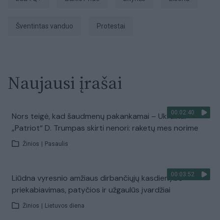
šventintas vanduo
protestai
Naujausi įrašai
00:02:40
Nors teigė, kad šaudmenų pakankamai – Ukrainai
„Patriot“ D. Trumpas skirti nenori: raketų mes norime
Žinios
|
Pasaulis
00:03:52
Liūdna vyresnio amžiaus dirbančiųjų kasdienybė –
priekabiavimas, patyčios ir užgaulūs įvardžiai
Žinios
|
Lietuvos diena