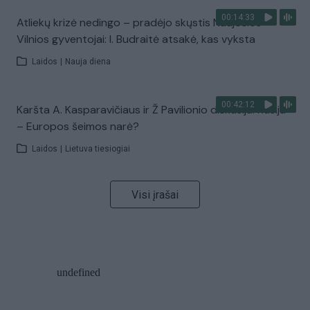
00:14:33
Atliekų krizė nedingo – pradėjo skųstis Naujosios
Vilnios gyventojai: I. Budraitė atsakė, kas vyksta
Laidos
|
Nauja diena
00:42:12
Karšta A. Kasparavičiaus ir Ž Pavilionio diskusija: Rusija
– Europos šeimos narė?
Laidos
|
Lietuva tiesiogiai
Visi įrašai