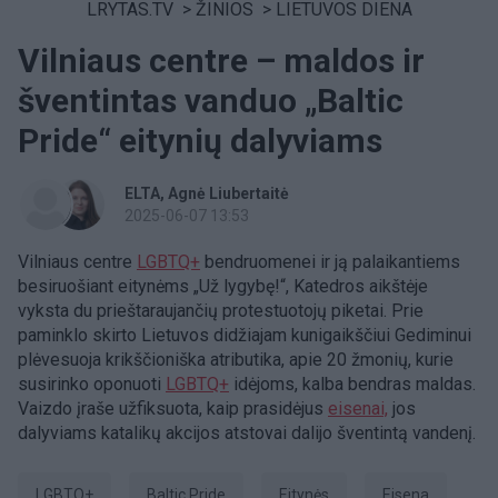
LRYTAS.TV
>
ŽINIOS
>
LIETUVOS DIENA
Vilniaus centre – maldos ir
šventintas vanduo „Baltic
Pride“ eitynių dalyviams
ELTA
Agnė Liubertaitė
2025-06-07 13:53
Vilniaus centre
LGBTQ+
bendruomenei ir ją palaikantiems
besiruošiant eitynėms „Už lygybę!“, Katedros aikštėje
vyksta du prieštaraujančių protestuotojų piketai. Prie
paminklo skirto Lietuvos didžiajam kunigaikščiui Gediminui
plėvesuoja krikščioniška atributika, apie 20 žmonių, kurie
susirinko oponuoti
LGBTQ+
idėjoms, kalba bendras maldas.
Vaizdo įraše užfiksuota, kaip prasidėjus
eisenai,
jos
dalyviams katalikų akcijos atstovai dalijo šventintą vandenį.
LGBTQ+
Baltic Pride
eitynės
eisena