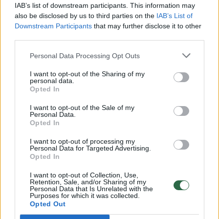
00:00:30
Vaizdai iš tragiškos avarijos Vilniaus r.: dviejų moterų ir
IAB’s list of downstream participants. This information may
vaiko gyvybių išgelbėti nepavyko
also be disclosed by us to third parties on the
IAB’s List of
Downstream Participants
that may further disclose it to other
Žinios
|
Lietuvos diena
third parties.
Personal Data Processing Opt Outs
00:00:57
Savaitės vidurys nusimato karštas: temperatūra kils iki
I want to opt-out of the Sharing of my
32 laipsnių šilumos
personal data.
Opted In
Žinios
|
Orai
I want to opt-out of the Sale of my
Personal Data.
Opted In
00:00:59
Nufilmavo, kaip patvino Vilniaus Vakarinis aplinkkelis:
vaizdas pribloškia
I want to opt-out of processing my
Personal Data for Targeted Advertising.
Žinios
|
Lietuvos diena
Opted In
I want to opt-out of Collection, Use,
Retention, Sale, and/or Sharing of my
00:15:54
V. Zalužno pasisakymą laiko bandymu įsitvirtinti
Personal Data that Is Unrelated with the
Purposes for which it was collected.
Ukrainos politikoje: jis yra neteisus
Opted Out
Laidos
|
Nauja diena