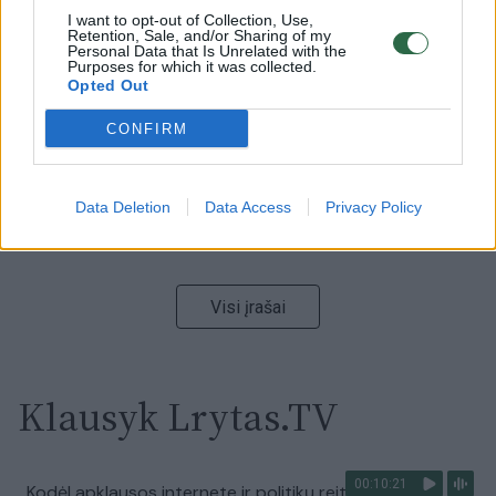
I want to opt-out of Collection, Use,
00:00:59
Nufilmavo, kaip patvino Vilniaus Vakarinis aplinkkelis:
Retention, Sale, and/or Sharing of my
Personal Data that Is Unrelated with the
vaizdas pribloškia
Purposes for which it was collected.
Opted Out
Žinios
|
Lietuvos diena
CONFIRM
00:15:54
V. Zalužno pasisakymą laiko bandymu įsitvirtinti
Ukrainos politikoje: jis yra neteisus
Data Deletion
Data Access
Privacy Policy
Laidos
|
Nauja diena
Visi įrašai
Klausyk Lrytas.TV
00:10:21
Kodėl apklausos internete ir politikų reitingai