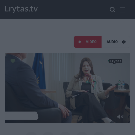
VIDEO
AUDIO
Paremkite Ukrainą