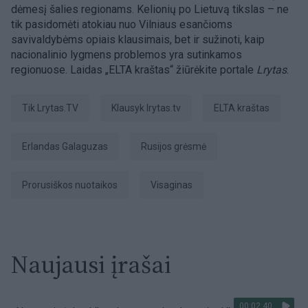
dėmesį šalies regionams. Kelionių po Lietuvą tikslas – ne
tik pasidomėti atokiau nuo Vilniaus esančioms
savivaldybėms opiais klausimais, bet ir sužinoti, kaip
nacionalinio lygmens problemos yra sutinkamos
regionuose. Laidas „ELTA kraštas“ žiūrėkite portale
Lrytas
.
tik Lrytas.TV
Klausyk lrytas.tv
ELTA kraštas
Erlandas Galaguzas
Rusijos grėsmė
prorusiškos nuotaikos
Visaginas
Naujausi įrašai
00:02:40