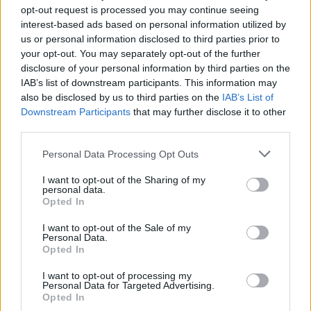
opt-out request is processed you may continue seeing
interest-based ads based on personal information utilized by
Visi įrašai
us or personal information disclosed to third parties prior to
your opt-out. You may separately opt-out of the further
disclosure of your personal information by third parties on the
IAB’s list of downstream participants. This information may
Žiūrimiausi įrašai
also be disclosed by us to third parties on the
IAB’s List of
Downstream Participants
that may further disclose it to other
third parties.
00:00:30
Personal Data Processing Opt Outs
Vaizdai iš tragiškos avarijos Vilniaus r.: dviejų moterų ir
vaiko gyvybių išgelbėti nepavyko
I want to opt-out of the Sharing of my
personal data.
Žinios
|
Lietuvos diena
Opted In
I want to opt-out of the Sale of my
Personal Data.
00:00:57
Savaitės vidurys nusimato karštas: temperatūra kils iki
Opted In
32 laipsnių šilumos
I want to opt-out of processing my
Žinios
|
Orai
Personal Data for Targeted Advertising.
Opted In