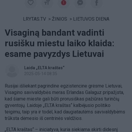
LRYTAS.TV
>
ŽINIOS
>
LIETUVOS DIENA
Visaginą bandant vadinti
rusišku miestu laiko klaida:
esame pavyzdys Lietuvai
Laida „ELTA kraštas“
2025-05-14 08:35
Rusijai išliekant pagrindine egzistencine grėsme Lietuvai,
Visagino savivaldybės meras Erlandas Galaguz pripažįsta,
kad šiame mieste gali būti prorusiškas pažiūras turinčių
gyventojų. Laidoje „ELTA kraštas“ kalbėjusio politiko
teigimu, taip yra ir todėl, kad daugiatautėms savivaldybėms
trūksta dėmesio iš centrinės valdžios.
„ELTA kraštas“ – iniciatyva, kuria siekiama skirti didesnį