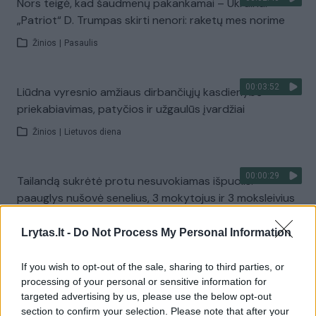
Nors teigė, kad šaudmenų pakankamai – Ukrainai
„Patriot“ D. Trumpas skirti nenori: raketų mes norime
Žinios
|
Pasaulis
00:03:52
Liūdna vyresnio amžiaus dirbančiųjų kasdienybė –
priekabiavimas, patyčios ir užgaulūs įvardžiai
Žinios
|
Lietuvos diena
00:00:29
Tailandą sukrėtė protu nesuvokiamas išpuolis:
paauglys nušovė senelius, 3 mokytojus ir 3 moksleivius
Žinios
|
Pasaulis
Lrytas.lt -
Do Not Process My Personal Information
00:02:08
If you wish to opt-out of the sale, sharing to third parties, or
Aukštaitijos pučiamųjų orkestras Nyderlanduose
processing of your personal or sensitive information for
apgynė čempionų vardą
targeted advertising by us, please use the below opt-out
Žinios
|
Lietuvos diena
section to confirm your selection. Please note that after your