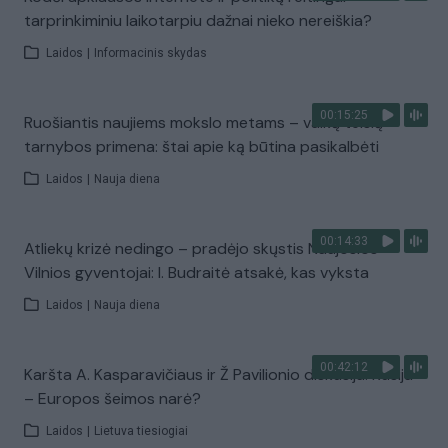
tarprinkiminiu laikotarpiu dažnai nieko nereiškia?
Laidos
|
Informacinis skydas
00:15:25
Ruošiantis naujiems mokslo metams – vaikų teisių
tarnybos primena: štai apie ką būtina pasikalbėti
Laidos
|
Nauja diena
00:14:33
Atliekų krizė nedingo – pradėjo skųstis Naujosios
Vilnios gyventojai: I. Budraitė atsakė, kas vyksta
Laidos
|
Nauja diena
00:42:12
Karšta A. Kasparavičiaus ir Ž Pavilionio diskusija: Rusija
– Europos šeimos narė?
Laidos
|
Lietuva tiesiogiai