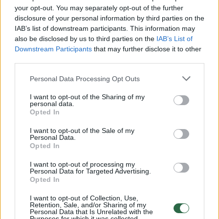
your opt-out. You may separately opt-out of the further
Žiūrimiausi įrašai
disclosure of your personal information by third parties on the
IAB’s list of downstream participants. This information may
also be disclosed by us to third parties on the
IAB’s List of
00:00:30
Vaizdai iš tragiškos avarijos Vilniaus r.: dviejų moterų ir
Downstream Participants
that may further disclose it to other
third parties.
vaiko gyvybių išgelbėti nepavyko
Žinios
|
Lietuvos diena
Personal Data Processing Opt Outs
I want to opt-out of the Sharing of my
personal data.
00:00:57
Savaitės vidurys nusimato karštas: temperatūra kils iki
Opted In
32 laipsnių šilumos
I want to opt-out of the Sale of my
Personal Data.
Žinios
|
Orai
Opted In
I want to opt-out of processing my
00:15:54
Personal Data for Targeted Advertising.
V. Zalužno pasisakymą laiko bandymu įsitvirtinti
Opted In
Ukrainos politikoje: jis yra neteisus
I want to opt-out of Collection, Use,
Laidos
|
Nauja diena
Retention, Sale, and/or Sharing of my
Personal Data that Is Unrelated with the
Purposes for which it was collected.