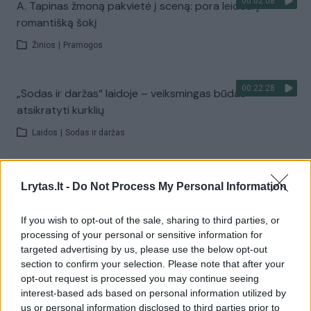
00:02:08
A. Tapinas žmoną pakvietė į sceną: pora leidosi į
romantišką šokį
Žinios
|
Pramogos
00:22:28
„Sodas ir daržas“ laidoje – veiksmingas būdas
atsikratyti kurklių
Laidos
|
Sodas ir daržas
00:42:29
Tadas Gryn ir Toma Vaškevičiūtė grįžo į praeitį: kodėl jų
Lrytas.lt -
Do Not Process My Personal Information
meilės istorija padėjo ekrane?
If you wish to opt-out of the sale, sharing to third parties, or
Žinios
|
Lietuvos diena
processing of your personal or sensitive information for
targeted advertising by us, please use the below opt-out
section to confirm your selection. Please note that after your
Visi įrašai
opt-out request is processed you may continue seeing
interest-based ads based on personal information utilized by
us or personal information disclosed to third parties prior to