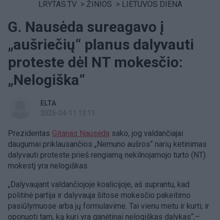
LRYTAS.TV
>
ŽINIOS
>
LIETUVOS DIENA
G. Nausėda sureagavo į
„aušriečių“ planus dalyvauti
proteste dėl NT mokesčio:
„Nelogiška“
ELTA
2025-04-11 13:11
Prezidentas
Gitanas Nausėda
sako, jog valdančiajai
daugumai priklausančios „Nemuno aušros“ narių ketinimas
dalyvauti proteste prieš rengiamą nekilnojamojo turto (NT)
mokestį yra nelogiškas.
„Dalyvaujant valdančiojoje koalicijoje, aš suprantu, kad
politinė partija ir dalyvauja šitose mokesčio pakeitimo
pasiūlymuose arba jų formulavime. Tai vienu metu ir kurti, ir
oponuoti tam, ką kuri yra ganėtinai nelogiškas dalykas“,–