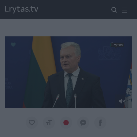
Paremkite Ukrainą