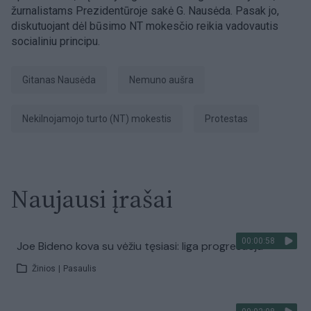
žurnalistams Prezidentūroje sakė G. Nausėda. Pasak jo,
diskutuojant dėl būsimo NT mokesčio reikia vadovautis
socialiniu principu.
Gitanas Nausėda
Nemuno aušra
nekilnojamojo turto (NT) mokestis
Protestas
Naujausi įrašai
00:00:58
Joe Bideno kova su vėžiu tęsiasi: liga progresuoja
Žinios
|
Pasaulis