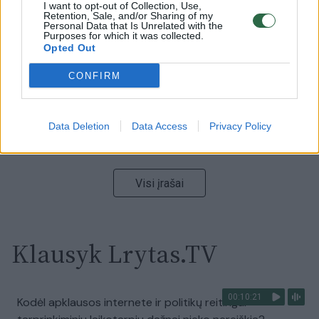
00:00:59
Nufilmavo, kaip patvino Vilniaus Vakarinis aplinkkelis:
I want to opt-out of Collection, Use,
Retention, Sale, and/or Sharing of my
vaizdas pribloškia
Personal Data that Is Unrelated with the
Purposes for which it was collected.
Žinios
|
Lietuvos diena
Opted Out
CONFIRM
00:15:54
V. Zalužno pasisakymą laiko bandymu įsitvirtinti
Ukrainos politikoje: jis yra neteisus
Data Deletion
Data Access
Privacy Policy
Laidos
|
Nauja diena
Visi įrašai
Klausyk Lrytas.TV
00:10:21
Kodėl apklausos internete ir politikų reitingai