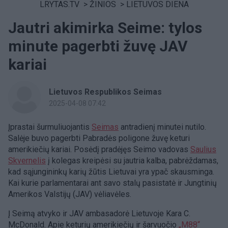
LRYTAS.TV
>
ŽINIOS
>
LIETUVOS DIENA
Jautri akimirka Seime: tylos
minute pagerbti žuvę JAV
kariai
Lietuvos Respublikos Seimas
2025-04-08 07:42
Įprastai šurmuliuojantis
Seimas
antradienį minutei nutilo.
Salėje buvo pagerbti Pabradės poligone žuvę keturi
amerikiečių kariai. Posėdį pradėjęs Seimo vadovas
Saulius
Skvernelis
į kolegas kreipėsi su jautria kalba, pabrėždamas,
kad sąjungininkų karių žūtis Lietuvai yra ypač skausminga.
Kai kurie parlamentarai ant savo stalų pasistatė ir Jungtinių
Amerikos Valstijų (JAV) vėliavėles.
Į Seimą atvyko ir JAV ambasadorė Lietuvoje Kara C.
McDonald. Apie keturių amerikiečių ir šarvuočio
„M88“