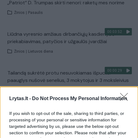
„Patriot“ D. Trumpas skirti nenori: raketų mes norime
Žinios
|
Pasaulis
00:03:52
Liūdna vyresnio amžiaus dirbančiųjų kasdienybė –
priekabiavimas, patyčios ir užgaulūs įvardžiai
Žinios
|
Lietuvos diena
00:00:29
Tailandą sukrėtė protu nesuvokiamas išpuolis:
paauglys nušovė senelius, 3 mokytojus ir 3 moksleivius
Žinios
|
Pasaulis
Lrytas.lt -
Do Not Process My Personal Information
00:02:08
Aukštaitijos pučiamųjų orkestras Nyderlanduose
If you wish to opt-out of the sale, sharing to third parties, or
apgynė čempionų vardą
processing of your personal or sensitive information for
targeted advertising by us, please use the below opt-out
Žinios
|
Lietuvos diena
section to confirm your selection. Please note that after your