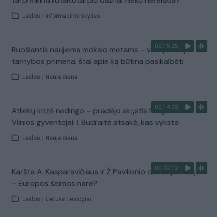
tarprinkiminiu laikotarpiu dažnai nieko nereiškia?
Laidos
|
Informacinis skydas
00:15:25
Ruošiantis naujiems mokslo metams – vaikų teisių
tarnybos primena: štai apie ką būtina pasikalbėti
Laidos
|
Nauja diena
00:14:33
Atliekų krizė nedingo – pradėjo skųstis Naujosios
Vilnios gyventojai: I. Budraitė atsakė, kas vyksta
Laidos
|
Nauja diena
00:42:12
Karšta A. Kasparavičiaus ir Ž Pavilionio diskusija: Rusija
– Europos šeimos narė?
Laidos
|
Lietuva tiesiogiai