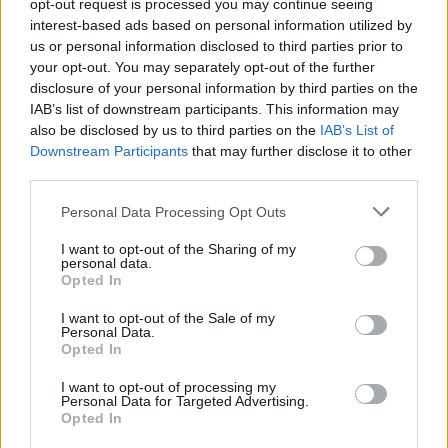
opt-out request is processed you may continue seeing
interest-based ads based on personal information utilized by
Visi įrašai
us or personal information disclosed to third parties prior to
your opt-out. You may separately opt-out of the further
disclosure of your personal information by third parties on the
IAB’s list of downstream participants. This information may
Žiūrimiausi įrašai
also be disclosed by us to third parties on the
IAB’s List of
Downstream Participants
that may further disclose it to other
third parties.
00:00:30
Vaizdai iš tragiškos avarijos Vilniaus r.: dviejų moterų ir
Personal Data Processing Opt Outs
vaiko gyvybių išgelbėti nepavyko
I want to opt-out of the Sharing of my
Žinios
|
Lietuvos diena
personal data.
Opted In
I want to opt-out of the Sale of my
00:00:57
Savaitės vidurys nusimato karštas: temperatūra kils iki
Personal Data.
Opted In
32 laipsnių šilumos
I want to opt-out of processing my
Žinios
|
Orai
Personal Data for Targeted Advertising.
Opted In