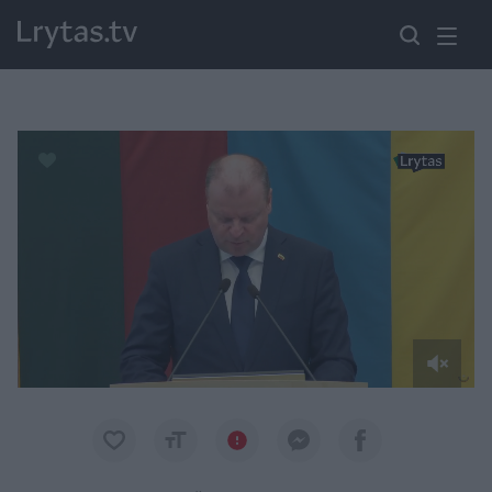
Paremkite Ukrainą