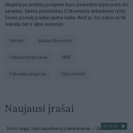
dingimą po pratybų poligone buvo paskelbta lygiai prieš dvi
savaites. Seimo pirmininkas S.Skvernelis antradienio rytinį
Seimo posėdį pradėjo jautria kalba. Anot jo, šis įvykis ne tik
sukrėtė, bet ir labai suvienijo.
Seimas
Saulius Skvernelis
Pabradė dingo kariai
M88
Pabradės poligonas
tylos minutė
Naujausi įrašai
00:02:40
Nors teigė, kad šaudmenų pakankamai – Ukrainai