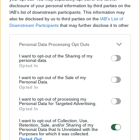
disclosure of your personal information by third parties on the
IAB’s list of downstream participants. This information may
00:00:30
also be disclosed by us to third parties on the
IAB’s List of
Vaizdai iš tragiškos avarijos Vilniaus r.: dviejų moterų ir
Downstream Participants
that may further disclose it to other
vaiko gyvybių išgelbėti nepavyko
third parties.
Žinios
|
Lietuvos diena
Personal Data Processing Opt Outs
I want to opt-out of the Sharing of my
00:00:57
Savaitės vidurys nusimato karštas: temperatūra kils iki
personal data.
Opted In
32 laipsnių šilumos
Žinios
I want to opt-out of the Sale of my
|
Orai
Personal Data.
Opted In
00:00:59
Nufilmavo, kaip patvino Vilniaus Vakarinis aplinkkelis:
I want to opt-out of processing my
Personal Data for Targeted Advertising.
vaizdas pribloškia
Opted In
Žinios
|
Lietuvos diena
I want to opt-out of Collection, Use,
Retention, Sale, and/or Sharing of my
Personal Data that Is Unrelated with the
Purposes for which it was collected.
00:00:55
Avarija Vilniuje: į stotelę įsirėžęs automobilis sužalojo
Opted Out