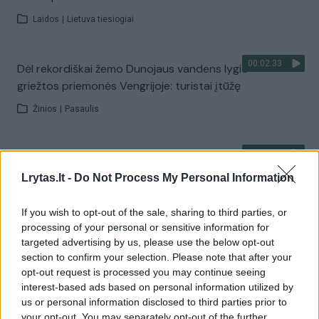
Laidos
|
Lietuva tiesiogiai
00:02:33
Dėl rekordiškai žemo Dunojaus vandens lygio –
griežtos priemonės Vengrijoje: turistai įtūžę
Žinios
|
Pasaulis
00:04:00
Kuprines pasvėrę specialistai įspėja apie pavojingą
įprotį: tą daro daugiau nei pusė pradinukų
Lrytas.lt -
Do Not Process My Personal Information
Žinios
|
Lietuvos diena
If you wish to opt-out of the sale, sharing to third parties, or
processing of your personal or sensitive information for
targeted advertising by us, please use the below opt-out
Visi įrašai
section to confirm your selection. Please note that after your
opt-out request is processed you may continue seeing
interest-based ads based on personal information utilized by
us or personal information disclosed to third parties prior to
Žiūrimiausi įrašai
your opt-out. You may separately opt-out of the further