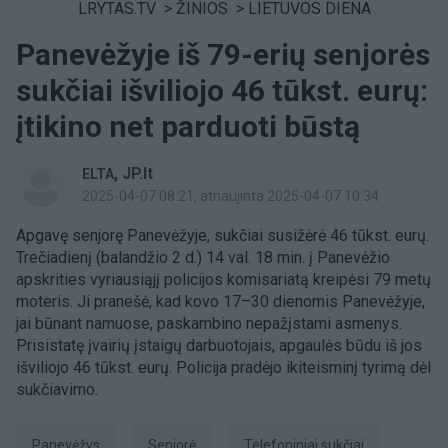
LRYTAS.TV
>
ŽINIOS
>
LIETUVOS DIENA
Panevėžyje iš 79-erių senjorės
sukčiai išviliojo 46 tūkst. eurų:
įtikino net parduoti būstą
,
JP.lt
ELTA
2025-04-07 08:21
, atnaujinta 2025-04-07 10:34
Apgavę senjorę Panevėžyje, sukčiai susižėrė 46 tūkst. eurų.
Trečiadienį (balandžio 2 d.) 14 val. 18 min. į Panevėžio
apskrities vyriausiąjį policijos komisariatą kreipėsi 79 metų
moteris. Ji pranešė, kad kovo 17–30 dienomis Panevėžyje,
jai būnant namuose, paskambino nepažįstami asmenys.
Prisistatę įvairių įstaigų darbuotojais, apgaulės būdu iš jos
išviliojo 46 tūkst. eurų. Policija pradėjo ikiteisminį tyrimą dėl
sukčiavimo.
Panevėžys
senjorė
telefoniniai sukčiai