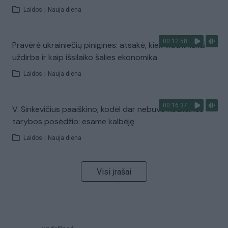
Laidos
|
Nauja diena
00:12:58
Pravėrė ukrainiečių pinigines: atsakė, kiek vidutiniškai
uždirba ir kaip išsilaiko šalies ekonomika
Laidos
|
Nauja diena
00:16:37
V. Sinkevičius paaiškino, kodėl dar nebuvo Koalicinės
tarybos posėdžio: esame kalbėję
Laidos
|
Nauja diena
Visi įrašai