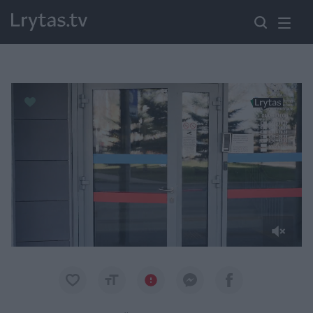
Paremkite Ukrainą