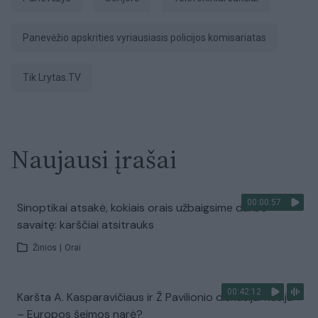
Panevėžio apskrities vyriausiasis policijos komisariatas
tik Lrytas.TV
Naujausi įrašai
00:00:57
Sinoptikai atsakė, kokiais orais užbaigsime darbo
savaitę: karščiai atsitrauks
Žinios
|
Orai
00:42:12
Karšta A. Kasparavičiaus ir Ž Pavilionio diskusija: Rusija
– Europos šeimos narė?