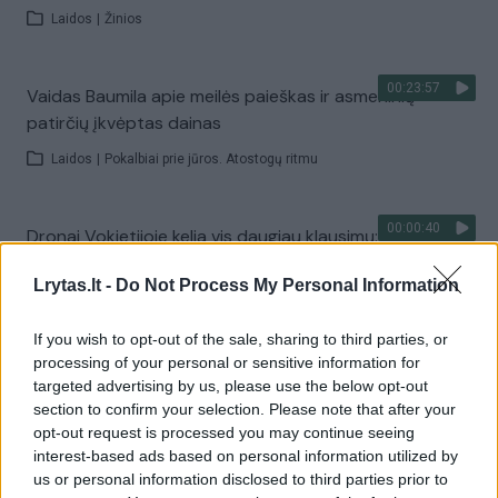
Laidos
|
Žinios
00:23:57
Vaidas Baumila apie meilės paieškas ir asmeninių
patirčių įkvėptas dainas
Laidos
|
Pokalbiai prie jūros. Atostogų ritmu
00:00:40
Dronai Vokietijoje kelia vis daugiau klausimų: du
pastebėti virš karinės bazės
Lrytas.lt -
Do Not Process My Personal Information
Žinios
|
Pasaulis
If you wish to opt-out of the sale, sharing to third parties, or
processing of your personal or sensitive information for
Visi įrašai
targeted advertising by us, please use the below opt-out
section to confirm your selection. Please note that after your
opt-out request is processed you may continue seeing
interest-based ads based on personal information utilized by
Žiūrimiausi įrašai
us or personal information disclosed to third parties prior to