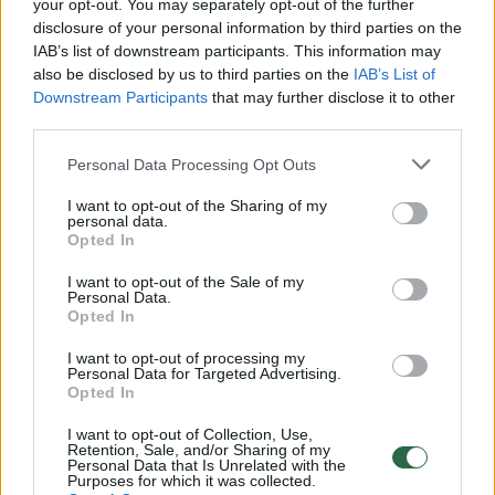
your opt-out. You may separately opt-out of the further
disclosure of your personal information by third parties on the
IAB’s list of downstream participants. This information may
00:00:30
Vaizdai iš tragiškos avarijos Vilniaus r.: dviejų moterų ir
also be disclosed by us to third parties on the
IAB’s List of
vaiko gyvybių išgelbėti nepavyko
Downstream Participants
that may further disclose it to other
third parties.
Žinios
|
Lietuvos diena
Personal Data Processing Opt Outs
00:00:57
Savaitės vidurys nusimato karštas: temperatūra kils iki
I want to opt-out of the Sharing of my
personal data.
32 laipsnių šilumos
Opted In
Žinios
|
Orai
I want to opt-out of the Sale of my
Personal Data.
Opted In
00:15:54
V. Zalužno pasisakymą laiko bandymu įsitvirtinti
I want to opt-out of processing my
Ukrainos politikoje: jis yra neteisus
Personal Data for Targeted Advertising.
Opted In
Laidos
|
Nauja diena
I want to opt-out of Collection, Use,
Retention, Sale, and/or Sharing of my
Personal Data that Is Unrelated with the
00:05:25
K. Prunskienės brolis prisiminė jaudinančią akimirką
Purposes for which it was collected.