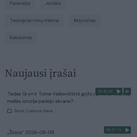
Panevėžys
Joniškis
tiesioginiai merų rinkimai
aktyvumas
Balsavimas
Naujausi įrašai
00:42:29
Tadas Gryn ir Toma Vaškevičiūtė grįžo į praeitį: kodėl jų
meilės istorija padėjo ekrane?
Žinios
|
Lietuvos diena
00:21:19
„Žinios“ 2026-08-08