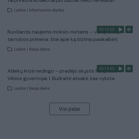
tarprinkiminiu laikotarpiu dažnai nieko nereiškia?
Laidos
|
Informacinis skydas
00:15:25
Ruošiantis naujiems mokslo metams – vaikų teisių
tarnybos primena: štai apie ką būtina pasikalbėti
Laidos
|
Nauja diena
00:14:33
Atliekų krizė nedingo – pradėjo skųstis Naujosios
Vilnios gyventojai: I. Budraitė atsakė, kas vyksta
Laidos
|
Nauja diena
Visi įrašai