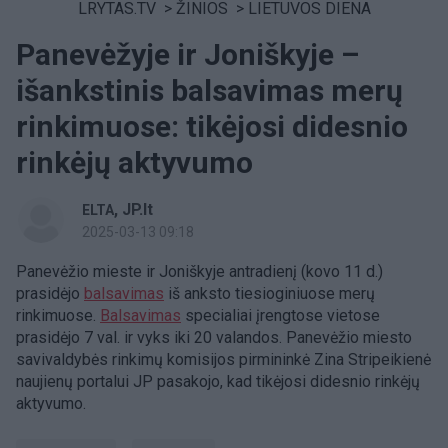
LRYTAS.TV
>
ŽINIOS
>
LIETUVOS DIENA
Panevėžyje ir Joniškyje –
išankstinis balsavimas merų
rinkimuose: tikėjosi didesnio
rinkėjų aktyvumo
,
JP.lt
ELTA
2025-03-13 09:18
Panevėžio mieste ir Joniškyje antradienį (kovo 11 d.)
prasidėjo
balsavimas
iš anksto tiesioginiuose merų
rinkimuose.
Balsavimas
specialiai įrengtose vietose
prasidėjo 7 val. ir vyks iki 20 valandos. Panevėžio miesto
savivaldybės rinkimų komisijos pirmininkė Zina Stripeikienė
naujienų portalui JP pasakojo, kad tikėjosi didesnio rinkėjų
aktyvumo.