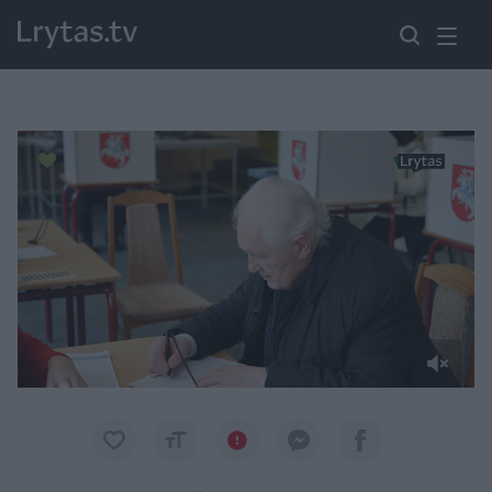
Paremkite Ukrainą