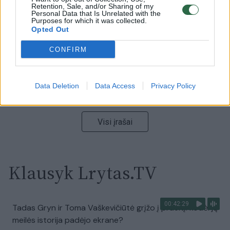
Ukrainos politikoje: jis yra neteisus
Retention, Sale, and/or Sharing of my
Personal Data that Is Unrelated with the
Purposes for which it was collected.
Laidos
|
Nauja diena
Opted Out
CONFIRM
00:00:59
Nufilmavo, kaip patvino Vilniaus Vakarinis aplinkkelis:
vaizdas pribloškia
Data Deletion
Data Access
Privacy Policy
Žinios
|
Lietuvos diena
Visi įrašai
Klausyk Lrytas.TV
00:42:29
Tadas Gryn ir Toma Vaškevičiūtė grįžo į praeitį: kodėl jų
meilės istorija padėjo ekrane?