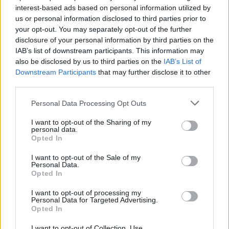
interest-based ads based on personal information utilized by
Visi įrašai
us or personal information disclosed to third parties prior to
your opt-out. You may separately opt-out of the further
disclosure of your personal information by third parties on the
IAB’s list of downstream participants. This information may
Žiūrimiausi įrašai
also be disclosed by us to third parties on the
IAB’s List of
Downstream Participants
that may further disclose it to other
third parties.
00:00:30
Vaizdai iš tragiškos avarijos Vilniaus r.: dviejų moterų ir
Personal Data Processing Opt Outs
vaiko gyvybių išgelbėti nepavyko
I want to opt-out of the Sharing of my
Žinios
|
Lietuvos diena
personal data.
Opted In
00:00:57
Savaitės vidurys nusimato karštas: temperatūra kils iki
I want to opt-out of the Sale of my
Personal Data.
32 laipsnių šilumos
Opted In
Žinios
|
Orai
I want to opt-out of processing my
Personal Data for Targeted Advertising.
Opted In
00:15:54
V. Zalužno pasisakymą laiko bandymu įsitvirtinti
I want to opt-out of Collection, Use,