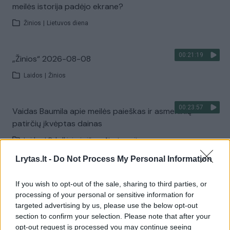
meilės istorija padėjo ekrane?
Žinios
|
Lietuvos diena
00:21:19
„Žinios“ 2026-08-08
Laidos
|
Žinios
00:23:57
Vaidas Baumila apie meilės paieškas ir asmeninių
patirčių įkvėptas dainas
Laidos
|
Pokalbiai prie jūros. Atostogų ritmu
Lrytas.lt -
Do Not Process My Personal Information
00:00:40
Dronai Vokietijoje kelia vis daugiau klausimų: du
If you wish to opt-out of the sale, sharing to third parties, or
pastebėti virš karinės bazės
processing of your personal or sensitive information for
targeted advertising by us, please use the below opt-out
Žinios
|
Pasaulis
section to confirm your selection. Please note that after your
opt-out request is processed you may continue seeing