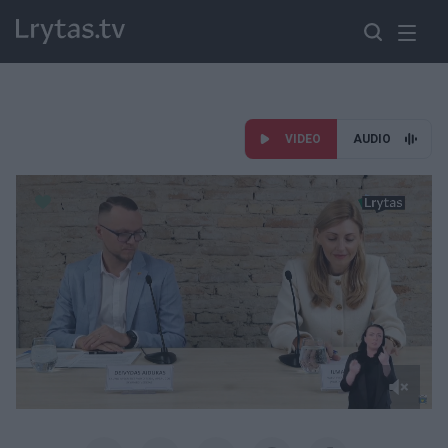
VIDEO
AUDIO
Paremkite Ukrainą