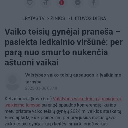
LRYTAS.TV
>
ŽINIOS
>
LIETUVOS DIENA
Vaiko teisių gynėjai praneša –
pasiekta ledkalnio viršūnė: per
parą nuo smurto nukenčia
aštuoni vaikai
Valstybės vaiko teisių apsaugos ir įvaikinimo
tarnyba
2025-03-06 08:49
Ketvirtadienį (kovo 6 d.)
Valstybės vaiko teisių apsaugos ir
įvaikinimo tarnyba
surengė spaudos konferenciją, kurios
metu pristatė vaiko teisių gynėjų 2024 m. veiklos ataskaitą.
Buvo aptarta, kiek pranešimų per praėjusius metus gavo
vaiko teisių gynėjai, kaip keitėsi smurto prieš vaikus