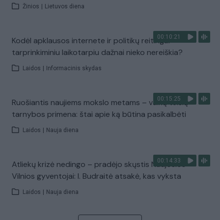
Žinios
|
Lietuvos diena
00:10:21
Kodėl apklausos internete ir politikų reitingai
tarprinkiminiu laikotarpiu dažnai nieko nereiškia?
Laidos
|
Informacinis skydas
00:15:25
Ruošiantis naujiems mokslo metams – vaikų teisių
tarnybos primena: štai apie ką būtina pasikalbėti
Laidos
|
Nauja diena
00:14:33
Atliekų krizė nedingo – pradėjo skųstis Naujosios
Vilnios gyventojai: I. Budraitė atsakė, kas vyksta
Laidos
|
Nauja diena