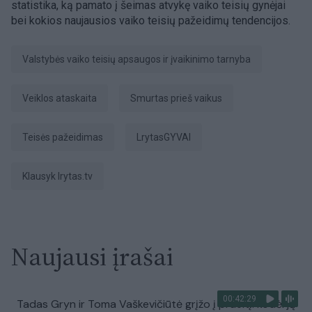
statistika, ką pamato į šeimas atvykę vaiko teisių gynėjai
bei kokios naujausios vaiko teisių pažeidimų tendencijos.
Valstybės vaiko teisių apsaugos ir įvaikinimo tarnyba
veiklos ataskaita
smurtas prieš vaikus
teisės pažeidimas
LrytasGYVAI
Klausyk lrytas.tv
Naujausi įrašai
00:42:29
Tadas Gryn ir Toma Vaškevičiūtė grįžo į praeitį: kodėl jų