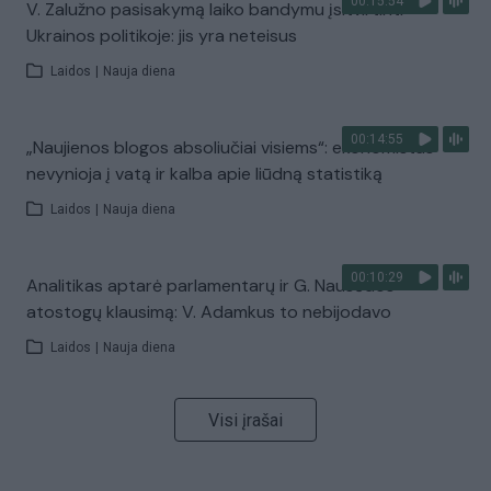
00:15:54
V. Zalužno pasisakymą laiko bandymu įsitvirtinti
Ukrainos politikoje: jis yra neteisus
Laidos
|
Nauja diena
00:14:55
„Naujienos blogos absoliučiai visiems“: ekonomistas
nevynioja į vatą ir kalba apie liūdną statistiką
Laidos
|
Nauja diena
00:10:29
Analitikas aptarė parlamentarų ir G. Nausėdos
atostogų klausimą: V. Adamkus to nebijodavo
Laidos
|
Nauja diena
Visi įrašai