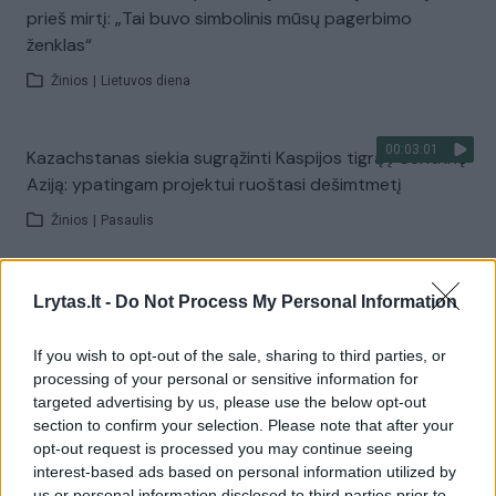
prieš mirtį: „Tai buvo simbolinis mūsų pagerbimo
ženklas“
Žinios
|
Lietuvos diena
00:03:01
Kazachstanas siekia sugrąžinti Kaspijos tigrą į Centrinę
Aziją: ypatingam projektui ruoštasi dešimtmetį
Žinios
|
Pasaulis
00:03:41
Mėsainių mėgėjus kviečia nepražiopsoti festivalio
Lrytas.lt -
Do Not Process My Personal Information
Vilniuje: atskleidė populiariausią paruošimo būdą
If you wish to opt-out of the sale, sharing to third parties, or
Žinios
|
Lietuvos diena
processing of your personal or sensitive information for
targeted advertising by us, please use the below opt-out
section to confirm your selection. Please note that after your
Visi įrašai
opt-out request is processed you may continue seeing
interest-based ads based on personal information utilized by
us or personal information disclosed to third parties prior to