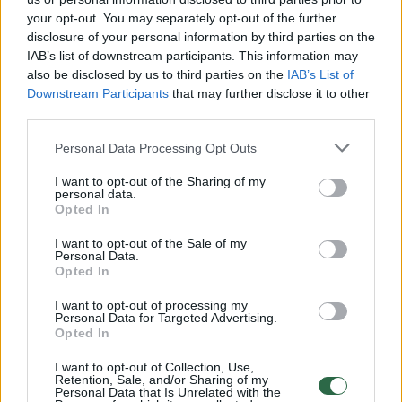
your opt-out. You may separately opt-out of the further
Žiūrimiausi įrašai
disclosure of your personal information by third parties on the
IAB’s list of downstream participants. This information may
also be disclosed by us to third parties on the
IAB’s List of
Downstream Participants
that may further disclose it to other
00:00:49
Pateikė daugiau detalių apie iš tėvų paimtus šešis
third parties.
vaikus: jiems kilusi grėsmė
Personal Data Processing Opt Outs
Žinios
|
Lietuvos diena
I want to opt-out of the Sharing of my
personal data.
00:00:30
Opted In
Vaizdai iš tragiškos avarijos Vilniaus r.: dviejų moterų ir
vaiko gyvybių išgelbėti nepavyko
I want to opt-out of the Sale of my
Personal Data.
Žinios
|
Lietuvos diena
Opted In
I want to opt-out of processing my
Personal Data for Targeted Advertising.
00:00:59
Nufilmavo, kaip patvino Vilniaus Vakarinis aplinkkelis:
Opted In
vaizdas pribloškia
I want to opt-out of Collection, Use,
Žinios
|
Lietuvos diena
Retention, Sale, and/or Sharing of my
Personal Data that Is Unrelated with the