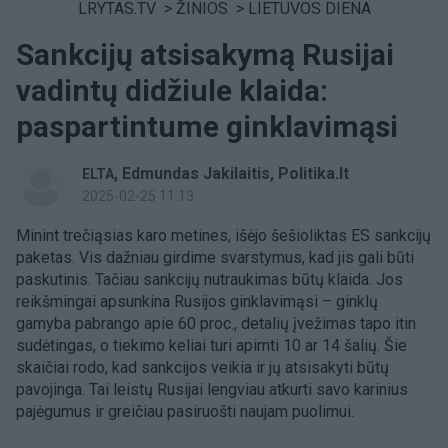
LRYTAS.TV
>
ŽINIOS
>
LIETUVOS DIENA
Sankcijų atsisakymą Rusijai
vadintų didžiule klaida:
paspartintume ginklavimąsi
,
Edmundas Jakilaitis, Politika.lt
ELTA
2025-02-25 11:13
Minint trečiąsias karo metines, išėjo šešioliktas ES sankcijų
paketas. Vis dažniau girdime svarstymus, kad jis gali būti
paskutinis. Tačiau sankcijų nutraukimas būtų klaida. Jos
reikšmingai apsunkina Rusijos ginklavimąsi – ginklų
gamyba pabrango apie 60 proc., detalių įvežimas tapo itin
sudėtingas, o tiekimo keliai turi apimti 10 ar 14 šalių. Šie
skaičiai rodo, kad sankcijos veikia ir jų atsisakyti būtų
pavojinga. Tai leistų Rusijai lengviau atkurti savo karinius
pajėgumus ir greičiau pasiruošti naujam puolimui.