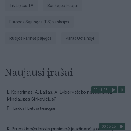
tik Lrytas.TV
sankcijos Rusijai
Europos Sąjungos (ES) sankcijos
Rusijos karinės pajėgos
karas Ukrainoje
Naujausi įrašai
00:41:28
L. Kontrimas, A. Lašas, A. Lyberytė: ko nesupranta
Mindaugas Sinkevičius?
Laidos
|
Lietuva tiesiogiai
00:05:25
K. Prunskienės brolis prisiminė jaudinančią akimirką