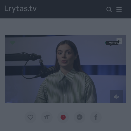
Paremkite Ukrainą