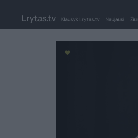
Klausyk Lrytas.tv
Naujausi
Žiū
Paremkite Ukrainą