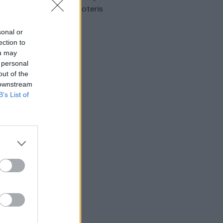
omobilis sužalojo dvi moteris
Žinios
|
Lietuvos diena
sonal or
ection to
ou may
 personal
out of the
 downstream
B’s List of