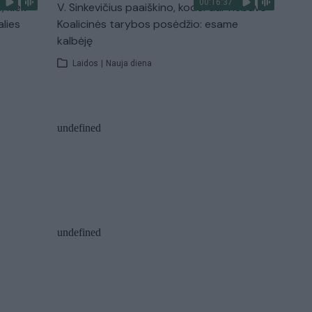
00:16:37
, kiek
V. Sinkevičius paaiškino, kodėl dar nebuvo
alies
Koalicinės tarybos posėdžio: esame
kalbėję
Laidos
|
Nauja diena