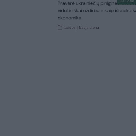
00:12:58
Pravėrė ukrainiečių pinigines: atsakė
vidutiniškai uždirba ir kaip išsilaiko š
ekonomika
Laidos
|
Nauja diena