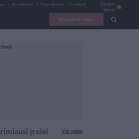
Ekrano
ius
Horoskopai
TV programa
Lrytas.lt
tema
Atsiųskite video
rimiausi įrašai
Visi įrašai