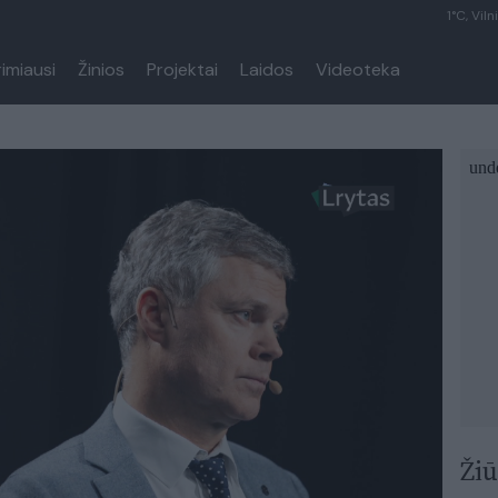
1°C, Viln
rimiausi
Žinios
Projektai
Laidos
Videoteka
Žiū