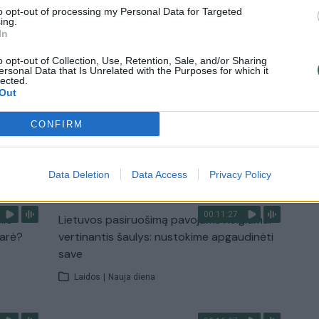
to opt-out of processing my Personal Data for Targeted
ing.
In
2:33
00:04:00
dens
Kuprines pasvėrę specialistai įspėja apie
o opt-out of Collection, Use, Retention, Sale, and/or Sharing
e:
pavojingą įprotį: tą daro daugiau nei pusė
ersonal Data that Is Unrelated with the Purposes for which it
pradinukų
lected.
Out
Žinios
|
Lietuvos diena
CONFIRM
TV
Visi įrašai
Data Deletion
Data Access
Privacy Policy
00:11:27
nio
Lietuvos pasiruošimą pavojams neigiamai
narė?
vertinantis šaulys: nustokime apgaudinėti
save
Laidos
|
Nauja diena