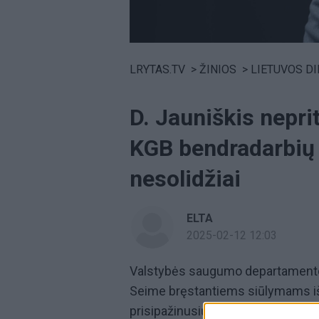
Volume
0%
LRYTAS.TV
>
ŽINIOS
>
LIETUVOS D
D. Jauniškis nepri
KGB bendradarbių
nesolidžiai
ELTA
2025-02-12 12:03
Valstybės saugumo departamento 
Seime bręstantiems siūlymams iš
prisipažinusiųjų asmenų sąrašus. 