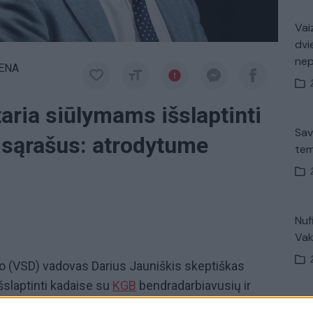
Vaiz
dvi
ne
IENA
taria siūlymams išslaptinti
Sav
 sąrašus: atrodytume
tem
Nuf
Vak
(VSD) vadovas Darius Jauniškis skeptiškas
slaptinti kadaise su
KGB
bendradarbiavusių ir
Jo teigimu, tokie sprendimai gali turėti neigiamos
Avar