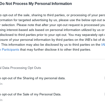
valstybe.
Do Not Process My Personal Information
aut
iniciatyvomis gali pasinaudoti ir Lietuvai priešiškos
to opt-out of the sale, sharing to third parties, or processing of your per
formation for targeted advertising by us, please use the below opt-out s
o ir prisipažino, jiems buvo duotos valstybės
r selection. Please note that after your opt-out request is processed y
ebus saugomos, tiesiog pati valstybė atrodys
eing interest-based ads based on personal information utilized by us or
enį (vasario 12 d.) Eltai sakė D. Jauniškis.
disclosed to third parties prior to your opt-out. You may separately opt-
losure of your personal information by third parties on the IAB’s list of
. This information may also be disclosed by us to third parties on the
IA
SD)
Darius Jauniškis
Seimas
KGB
Participants
that may further disclose it to other third parties.
l Data Processing Opt Outs
Visi įrašai
o opt-out of the Sharing of my personal data.
In
0:57
00:42:12
aigsime
Karšta A. Kasparavičiaus ir Ž Pavilionio
o opt-out of the Sale of my Personal Data.
diskusija: Rusija – Europos šeimos narė?
In
Laidos
|
Lietuva tiesiogiai