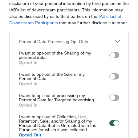
disclosure of your personal information by third parties on the
IAB’s list of downstream participants. This information may
00:00:30
Vaizdai iš tragiškos avarijos Vilniaus r.: dviejų moterų ir
also be disclosed by us to third parties on the
IAB’s List of
vaiko gyvybių išgelbėti nepavyko
Downstream Participants
that may further disclose it to other
third parties.
Žinios
|
Lietuvos diena
Personal Data Processing Opt Outs
00:00:57
I want to opt-out of the Sharing of my
Savaitės vidurys nusimato karštas: temperatūra kils iki
personal data.
32 laipsnių šilumos
Opted In
Žinios
|
Orai
I want to opt-out of the Sale of my
Personal Data.
Opted In
00:15:54
V. Zalužno pasisakymą laiko bandymu įsitvirtinti
I want to opt-out of processing my
Ukrainos politikoje: jis yra neteisus
Personal Data for Targeted Advertising.
Opted In
Laidos
|
Nauja diena
I want to opt-out of Collection, Use,
Retention, Sale, and/or Sharing of my
Personal Data that Is Unrelated with the
Purposes for which it was collected.
00:00:59
Nufilmavo, kaip patvino Vilniaus Vakarinis aplinkkelis:
Opted Out