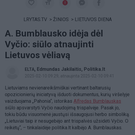
LRYTAS.TV
>
ŽINIOS
>
LIETUVOS DIENA
A. Bumblausko idėja dėl
Vyčio: siūlo atnaujinti
Lietuvos vėliavą
,
Edmundas Jakilaitis, Politika.lt
ELTA
2025-02-10 09:29
, atnaujinta 2025-02-10 09:41
Lietuviams nevienareikšmiškai vertinant baltarusių
opozicionierių iniciatyvą išduoti dokumentus, kurių viršelyje
vaizduojama „Pahonia“, istorikas
Alfredas Bumblauskas
siūlo apsvarstyti Vyčio naudojimą trispalvėje. Pasak jo,
tokiu būdu visuomenė jaustųsi išsaugojusi herbo simboliką.
„Lietuviai taip ir nesugebėjo ant trispalvės užsidėti Vyčio. O
reikėtų“, – tinkalaidėje politika.lt kalbėjo A. Bumblauskas.