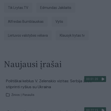
tik Lrytas.TV
Edmundas Jakilaitis
Alfredas Bumblauskas
Vytis
Lietuvos valstybės vėliava
Klausyk lrytas.tv
Naujausi įrašai
00:01:20
Politiškai keblus V. Zelenskio vizitas: Serbija žada
stiprinti ryšius su Ukraina
Žinios
|
Pasaulis
00:22:15