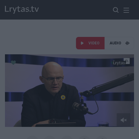
VIDEO
AUDIO
Paremkite Ukrainą