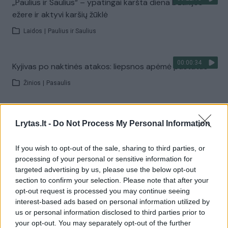
„Paulius ir Saulius“ – ypatingai karšta diena Dzūkijos
ežere ir aktyvi karšių žūklė
Laidos
|
Paulius ir Saulius
00:00:34
Kyjivas po naktinės atakos: liepsnos apėmė pastatus
Žinios
|
Pasaulis
00:22:27
„Kelionės tikslas“ – Birštono ir Širvintų atradimai
Lrytas.lt -
Do Not Process My Personal Information
Laidos
|
Kelionės tikslas
If you wish to opt-out of the sale, sharing to third parties, or
processing of your personal or sensitive information for
Visi įrašai
targeted advertising by us, please use the below opt-out
section to confirm your selection. Please note that after your
opt-out request is processed you may continue seeing
interest-based ads based on personal information utilized by
Žiūrimiausi įrašai
us or personal information disclosed to third parties prior to
your opt-out. You may separately opt-out of the further