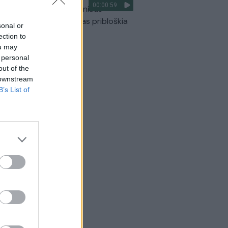
00:00:59
ilmavo, kaip patvino Vilniaus
arinis aplinkkelis: vaizdas pribloškia
sonal or
ection to
Žinios
|
Lietuvos diena
ou may
 personal
out of the
 downstream
B’s List of