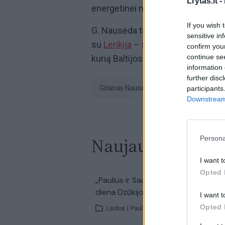
Lrytas.lt -
energetinei nepriklausomybei užtik
If you wish 
G. Nausėda taip pat pridūrė, jog iti
sensitive in
su
Lenkija
– strateginis dujotiekis
confirm you
continue se
kurią Baltijos šalys ir prisijungs 
information 
further disc
Gitanas Nausėda
Lenkija
participants
Downstream 
Naujausi įrašai
Persona
I want t
Opted 
00:2
„Paulius ir Saulius“ – ypatingai karš
diena Dzūkijos ežere ir aktyvi karšių
I want t
Opted 
Laidos
|
Paulius ir Saulius