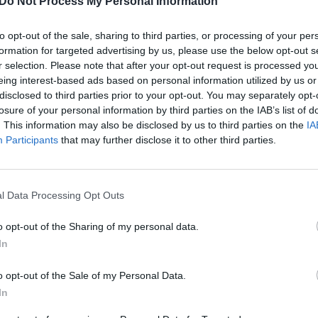
Do Not Process My Personal Information
rinti.
Nuf
Vak
to opt-out of the sale, sharing to third parties, or processing of your per
n reikšmingi ir kiti tarptautiniai Lietuvos projektai
formation for targeted advertising by us, please use the below opt-out s
 GIPL, „LitPol Link“ sausumos elektros jungtis, per
r selection. Please note that after your opt-out request is processed y
eing interest-based ads based on personal information utilized by us or
prie kontinentinės Europos elektros tinklų.
disclosed to third parties prior to your opt-out. You may separately opt-
losure of your personal information by third parties on the IAB’s list of
sinchronizacija
BRELL
Baltijos šalys
. This information may also be disclosed by us to third parties on the
IA
Participants
that may further disclose it to other third parties.
l Data Processing Opt Outs
Visi įrašai
o opt-out of the Sharing of my personal data.
In
2:15
00:00:34
ta
Kyjivas po naktinės atakos: liepsnos
 žūklė
apėmė pastatus
o opt-out of the Sale of my Personal Data.
In
Žinios
|
Pasaulis