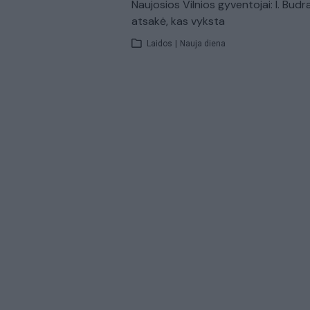
Naujosios Vilnios gyventojai: I. Budr
atsakė, kas vyksta
Laidos
|
Nauja diena