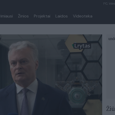
1°C, Viln
rimiausi
Žinios
Projektai
Laidos
Videoteka
Žiū