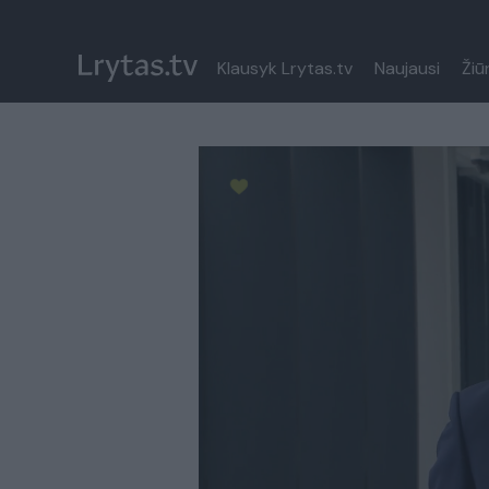
Klausyk Lrytas.tv
Naujausi
Žiū
Paremkite Ukrainą