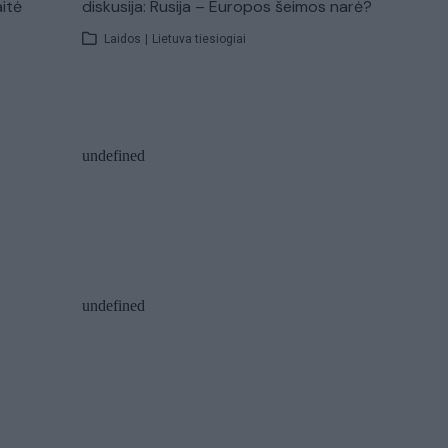
aitė
diskusija: Rusija – Europos šeimos narė?
Laidos
|
Lietuva tiesiogiai