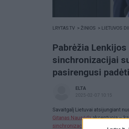
Volume
0%
LRYTAS.TV
>
ŽINIOS
>
LIETUVOS D
Pabrėžia Lenkijos 
sinchronizacijai s
pasirengusi padėt
ELTA
2025-02-07 10:15
Savaitgalį Lietuvai atsijungiant 
Gitanas Nausėda
akcentuoja – kai
sinchronizacija
su Vakarų tinklais,