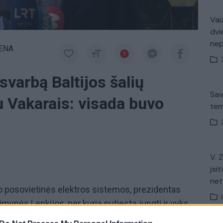
Vaiz
dvi
ne
IENA
svarbą Baltijos šalių
Sav
u Vakarais: visada buvo
tem
i
V. 
įsit
net
nuo posovietinės elektros sistemos, prezidentas
mynės Lenkijos, per kurią nutiestą jungtį ir vyks
 vaidmuo buvo kritiškai svarbus Baltijos šalių