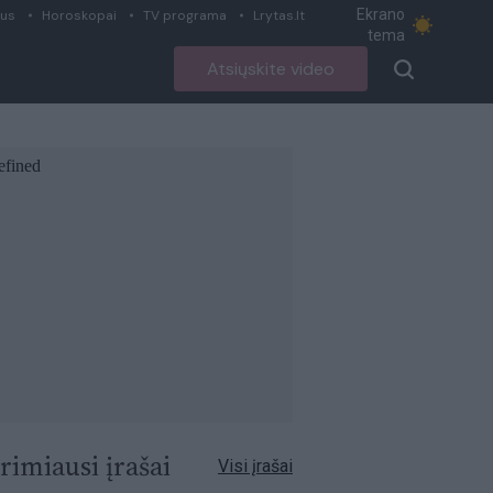
Ekrano
ius
Horoskopai
TV programa
Lrytas.lt
tema
Atsiųskite video
rimiausi įrašai
Visi įrašai