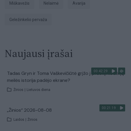
miškavežis
Nelaimė
avarija
geležinkelio pervaža
Naujausi įrašai
00:42:29
Tadas Gryn ir Toma Vaškevičiūtė grįžo į praeitį: kodėl jų
meilės istorija padėjo ekrane?
Žinios
|
Lietuvos diena
00:21:19
„Žinios“ 2026-08-08
Laidos
|
Žinios