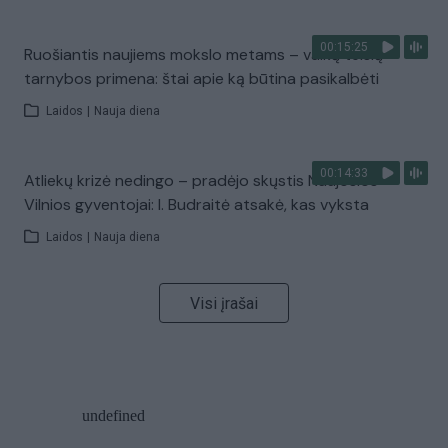
00:15:25
Ruošiantis naujiems mokslo metams – vaikų teisių
tarnybos primena: štai apie ką būtina pasikalbėti
Laidos
|
Nauja diena
00:14:33
Atliekų krizė nedingo – pradėjo skųstis Naujosios
Vilnios gyventojai: I. Budraitė atsakė, kas vyksta
Laidos
|
Nauja diena
Visi įrašai