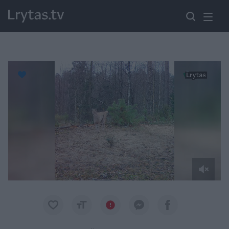
Paremkite Ukrainą