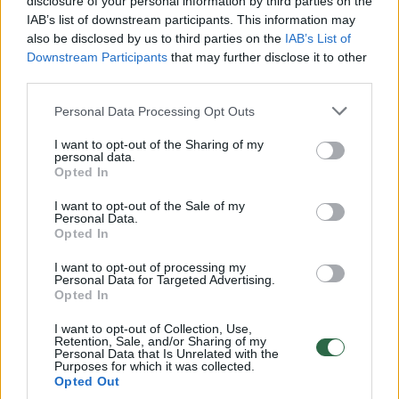
disclosure of your personal information by third parties on the
Vaizdai iš tragiškos avarijos Vilniaus r.: dviejų moterų ir
IAB’s list of downstream participants. This information may
vaiko gyvybių išgelbėti nepavyko
also be disclosed by us to third parties on the
IAB’s List of
Downstream Participants
Žinios
|
Lietuvos diena
that may further disclose it to other
third parties.
Personal Data Processing Opt Outs
00:00:57
Savaitės vidurys nusimato karštas: temperatūra kils iki
32 laipsnių šilumos
I want to opt-out of the Sharing of my
personal data.
Žinios
|
Orai
Opted In
I want to opt-out of the Sale of my
Personal Data.
00:15:54
V. Zalužno pasisakymą laiko bandymu įsitvirtinti
Opted In
Ukrainos politikoje: jis yra neteisus
I want to opt-out of processing my
Personal Data for Targeted Advertising.
Laidos
|
Nauja diena
Opted In
I want to opt-out of Collection, Use,
00:05:25
K. Prunskienės brolis prisiminė jaudinančią akimirką
Retention, Sale, and/or Sharing of my
Personal Data that Is Unrelated with the
prieš mirtį: „Tai buvo simbolinis mūsų pagerbimo
Purposes for which it was collected.
Opted Out
ženklas“