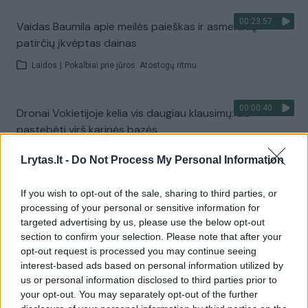
00:23:57
Vaidas Baumila apie meilės paieškas ir asmeninių
patirčių įkvėptas dainas
Laidos
|
Pokalbiai prie jūros. Atostogų ritmu
00:00:40
Dronai Vokietijoje kelia vis daugiau klausimų: du
pastebėti virš karinės bazės
Žinios
|
Pasaulis
Lrytas.lt -
Do Not Process My Personal Information
If you wish to opt-out of the sale, sharing to third parties, or
Visi įrašai
processing of your personal or sensitive information for
targeted advertising by us, please use the below opt-out
section to confirm your selection. Please note that after your
opt-out request is processed you may continue seeing
Žiūrimiausi įrašai
interest-based ads based on personal information utilized by
us or personal information disclosed to third parties prior to
your opt-out. You may separately opt-out of the further
00:00:30