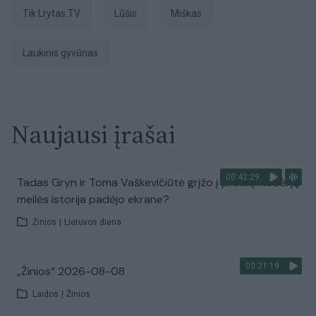
tik Lrytas.TV
lūšis
miškas
laukinis gyvūnas
Naujausi įrašai
00:42:29
Tadas Gryn ir Toma Vaškevičiūtė grįžo į praeitį: kodėl jų
meilės istorija padėjo ekrane?
Žinios
|
Lietuvos diena
00:21:19
„Žinios“ 2026-08-08
Laidos
|
Žinios