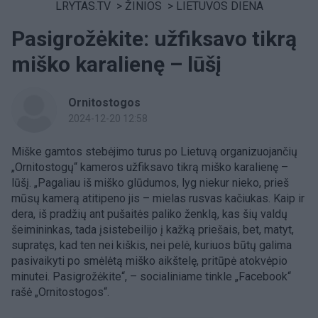
LRYTAS.TV
>
ŽINIOS
>
LIETUVOS DIENA
Pasigrožėkite: užfiksavo tikrą
miško karalienę – lūšį
Ornitostogos
2024-12-20 12:58
Miške gamtos stebėjimo turus po Lietuvą organizuojančių
„Ornitostogų“ kameros užfiksavo tikrą miško karalienę –
lūšį. „Pagaliau iš miško glūdumos, lyg niekur nieko, prieš
mūsų kamerą atitipeno jis – mielas rusvas kačiukas. Kaip ir
dera, iš pradžių ant pušaitės paliko ženklą, kas šių valdų
šeimininkas, tada įsistebeilijo į kažką priešais, bet, matyt,
supratęs, kad ten nei kiškis, nei pelė, kuriuos būtų galima
pasivaikyti po smėlėtą miško aikštelę, pritūpė atokvėpio
minutei. Pasigrožėkite“, – socialiniame tinkle „Facebook“
rašė „Ornitostogos“.