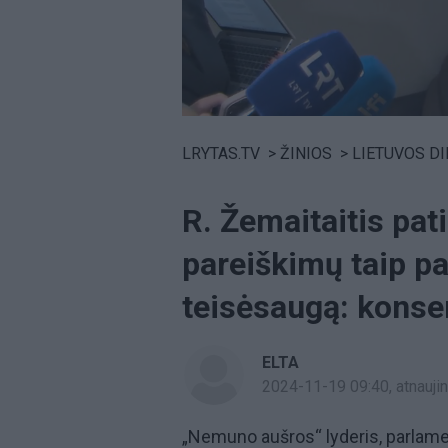
Volume
0%
LRYTAS.TV
>
ŽINIOS
>
LIETUVOS D
R. Žemaitaitis pat
pareiškimų taip pat
teisėsaugą: konser
ELTA
2024-11-19 09:40
, atnauj
„Nemuno aušros“ lyderis, parlament