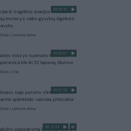
00:00:30
dai iš tragiškos avarijos Vilniaus r.:
ejų moterų ir vaiko gyvybių išgelbėti
pavyko
Žinios
|
Lietuvos diena
00:00:57
aitės vidurys nusimato karštas:
peratūra kils iki 32 laipsnių šilumos
Žinios
|
Orai
00:00:59
ilmavo, kaip patvino Vilniaus
arinis aplinkkelis: vaizdas pribloškia
Žinios
|
Lietuvos diena
00:15:54
Zalužno pasisakymą laiko bandymu