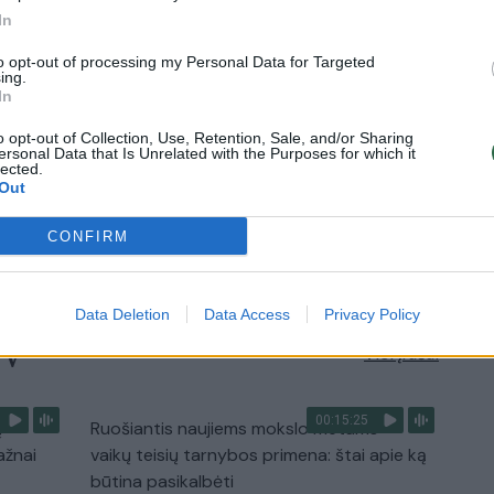
nenori:
kasdienybė – priekabiavimas, patyčios ir
In
užgaulūs įvardžiai
to opt-out of processing my Personal Data for Targeted
ing.
Žinios
|
Lietuvos diena
In
o opt-out of Collection, Use, Retention, Sale, and/or Sharing
0:29
00:02:08
ersonal Data that Is Unrelated with the Purposes for which it
mas
Aukštaitijos pučiamųjų orkestras
lected.
3
Nyderlanduose apgynė čempionų vardą
Out
Žinios
|
Lietuvos diena
CONFIRM
Data Deletion
Data Access
Privacy Policy
TV
Visi įrašai
00:15:25
ų
Ruošiantis naujiems mokslo metams –
ažnai
vaikų teisių tarnybos primena: štai apie ką
būtina pasikalbėti