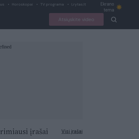
Ekrano
ius
Horoskopai
TV programa
Lrytas.lt
tema
Atsiųskite video
rimiausi įrašai
Visi įrašai