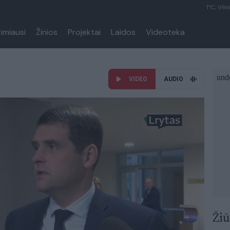
1°C, Viln
rimiausi
Žinios
Projektai
Laidos
Videoteka
VIDEO
AUDIO
Žiū