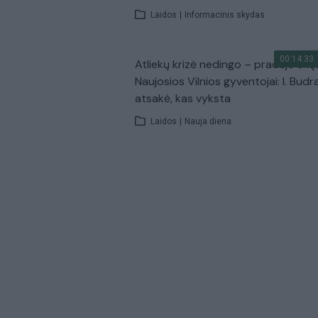
Laidos
|
Informacinis skydas
00:14:33
Atliekų krizė nedingo – pradėjo skų
Naujosios Vilnios gyventojai: I. Budr
atsakė, kas vyksta
Laidos
|
Nauja diena