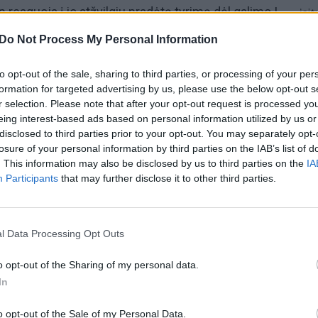
 reaguoja į jo atžvilgiu pradėtą tyrimą dėl galimo I.
įsit
net
onservatoriai
esą neturi ką veikti, tad ir rašo
Do Not Process My Personal Information
to opt-out of the sale, sharing to third parties, or processing of your per
imonytės pareiškimų galėtų kreiptis į teisėsaugą,
formation for targeted advertising by us, please use the below opt-out s
skundų rašymu užsiimti nežada.
r selection. Please note that after your opt-out request is processed y
eing interest-based ads based on personal information utilized by us or
disclosed to third parties prior to your opt-out. You may separately opt-
imonytė
teisėsauga
Seimas
losure of your personal information by third parties on the IAB’s list of
. This information may also be disclosed by us to third parties on the
IA
Participants
that may further disclose it to other third parties.
LrytasGYVAI
Klausyk lrytas.tv
l Data Processing Opt Outs
Visi įrašai
o opt-out of the Sharing of my personal data.
In
2:40
00:03:52
mai –
Liūdna vyresnio amžiaus dirbančiųjų
o opt-out of the Sale of my Personal Data.