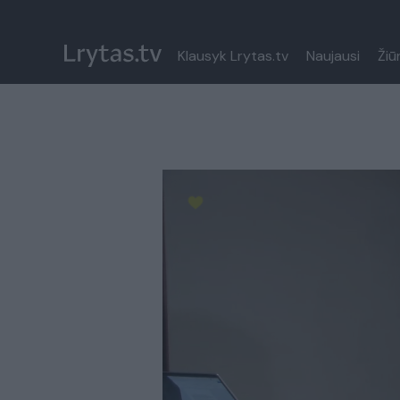
Klausyk Lrytas.tv
Naujausi
Žiū
Paremkite Ukrainą