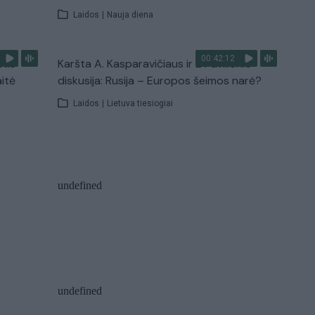
Laidos
|
Nauja diena
00:42:12
stis
Karšta A. Kasparavičiaus ir Ž Pavilionio
aitė
diskusija: Rusija – Europos šeimos narė?
Laidos
|
Lietuva tiesiogiai