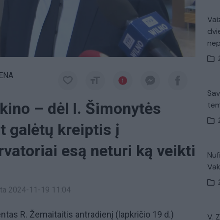
Vaiz
dvi
ne
IENA
Sav
ikino – dėl I. Šimonytės
tem
 galėtų kreiptis į
vatoriai esą neturi ką veikti
Nuf
Vak
inta 2024-11-19 11:04
as R. Žemaitaitis antradienį (lapkričio 19 d.)
V. 