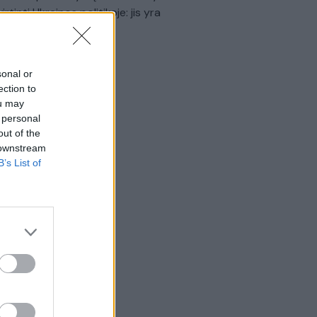
virtinti Ukrainos politikoje: jis yra
eisus
Laidos
|
Nauja diena
sonal or
ection to
ou may
 personal
out of the
 downstream
B’s List of