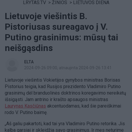
LRYTAS.TV
>
ŽINIOS
>
LIETUVOS DIENA
Lietuvoje viešintis B.
Pistoriusas sureagavo į V.
Putino grasinimus: mūsų tai
neišgąsdins
ELTA
2024-09-26 09:00
, atnaujinta 2024-09-26 13:41
Lietuvoje viešintis Vokietijos gynybos ministras Borisas
Pistorius teigia, kad Rusijos prezidento Vladimiro Putino
grasinimų dėl branduolinės doktrinos koregavimo nereikėtų
išsigąsti. Jam antrino ir krašto apsaugos ministras
Laurynas Kasčiūnas
akcentuodamas, kad šie pareiškimai
rodo V. Putino baimę.
„Aš galiu pakartoti, kad tai yra Vladimiro Putino retorika. Jis
kalba garsiai ir skleidžia savo grasinimus. Ir mes neturime