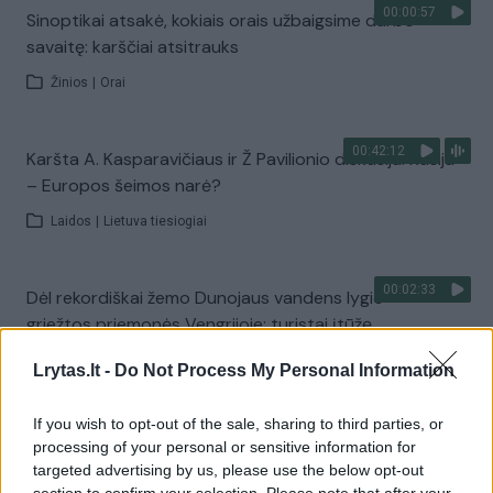
00:00:57
Sinoptikai atsakė, kokiais orais užbaigsime darbo
savaitę: karščiai atsitrauks
Žinios
|
Orai
00:42:12
Karšta A. Kasparavičiaus ir Ž Pavilionio diskusija: Rusija
– Europos šeimos narė?
Laidos
|
Lietuva tiesiogiai
00:02:33
Dėl rekordiškai žemo Dunojaus vandens lygio –
griežtos priemonės Vengrijoje: turistai įtūžę
Žinios
|
Pasaulis
Lrytas.lt -
Do Not Process My Personal Information
If you wish to opt-out of the sale, sharing to third parties, or
00:04:00
Kuprines pasvėrę specialistai įspėja apie pavojingą
processing of your personal or sensitive information for
įprotį: tą daro daugiau nei pusė pradinukų
targeted advertising by us, please use the below opt-out