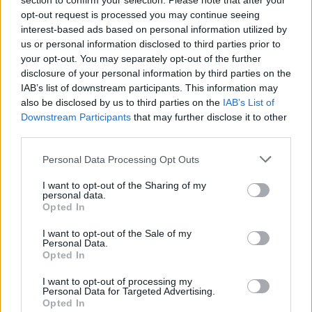
section to confirm your selection. Please note that after your
Žinios
|
Lietuvos diena
opt-out request is processed you may continue seeing
interest-based ads based on personal information utilized by
us or personal information disclosed to third parties prior to
Visi įrašai
your opt-out. You may separately opt-out of the further
disclosure of your personal information by third parties on the
IAB’s list of downstream participants. This information may
also be disclosed by us to third parties on the
IAB’s List of
Žiūrimiausi įrašai
Downstream Participants
that may further disclose it to other
third parties.
Personal Data Processing Opt Outs
00:00:30
Vaizdai iš tragiškos avarijos Vilniaus r.: dviejų moterų ir
vaiko gyvybių išgelbėti nepavyko
I want to opt-out of the Sharing of my
personal data.
Žinios
|
Lietuvos diena
Opted In
I want to opt-out of the Sale of my
Personal Data.
00:00:57
Savaitės vidurys nusimato karštas: temperatūra kils iki
Opted In
32 laipsnių šilumos
I want to opt-out of processing my
Personal Data for Targeted Advertising.
Žinios
|
Orai
Opted In