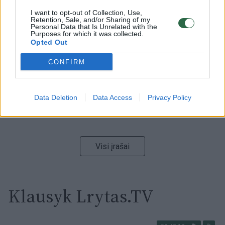
I want to opt-out of Collection, Use,
00:00:59
Retention, Sale, and/or Sharing of my
Nufilmavo, kaip patvino Vilniaus Vakarinis aplinkkelis:
Personal Data that Is Unrelated with the
vaizdas pribloškia
Purposes for which it was collected.
Opted Out
Žinios
|
Lietuvos diena
CONFIRM
00:00:55
Avarija Vilniuje: į stotelę įsirėžęs automobilis sužalojo
dvi moteris
Data Deletion
Data Access
Privacy Policy
Žinios
|
Lietuvos diena
Visi įrašai
Klausyk Lrytas.TV