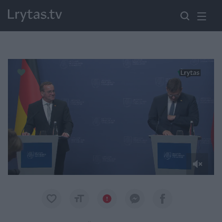
Paremkite Ukrainą