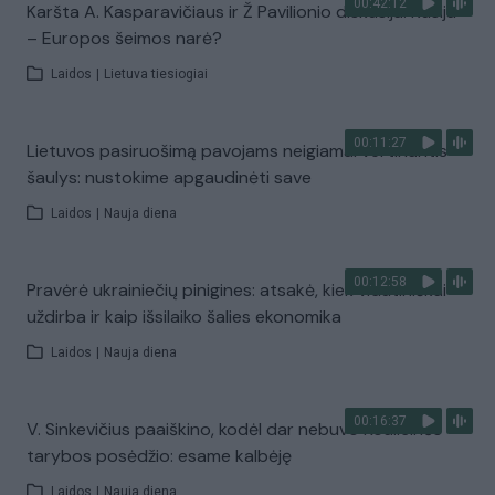
00:42:12
Karšta A. Kasparavičiaus ir Ž Pavilionio diskusija: Rusija
– Europos šeimos narė?
Laidos
|
Lietuva tiesiogiai
00:11:27
Lietuvos pasiruošimą pavojams neigiamai vertinantis
šaulys: nustokime apgaudinėti save
Laidos
|
Nauja diena
00:12:58
Pravėrė ukrainiečių pinigines: atsakė, kiek vidutiniškai
uždirba ir kaip išsilaiko šalies ekonomika
Laidos
|
Nauja diena
00:16:37
V. Sinkevičius paaiškino, kodėl dar nebuvo Koalicinės
tarybos posėdžio: esame kalbėję
Laidos
|
Nauja diena