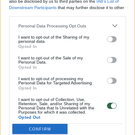
also be disclosed by us to third parties on the
IAB’s List of
Žinios
|
Lietuvos diena
Downstream Participants
that may further disclose it to other
third parties.
00:00:57
Savaitės vidurys nusimato karštas: temperatūra kils iki
Personal Data Processing Opt Outs
32 laipsnių šilumos
I want to opt-out of the Sharing of my
Žinios
|
Orai
personal data.
Opted In
I want to opt-out of the Sale of my
00:15:54
V. Zalužno pasisakymą laiko bandymu įsitvirtinti
Personal Data.
Opted In
Ukrainos politikoje: jis yra neteisus
I want to opt-out of processing my
Laidos
|
Nauja diena
Personal Data for Targeted Advertising.
Opted In
00:00:59
Nufilmavo, kaip patvino Vilniaus Vakarinis aplinkkelis:
I want to opt-out of Collection, Use,
Retention, Sale, and/or Sharing of my
vaizdas pribloškia
Personal Data that Is Unrelated with the
Purposes for which it was collected.
Žinios
|
Lietuvos diena
Opted Out
CONFIRM