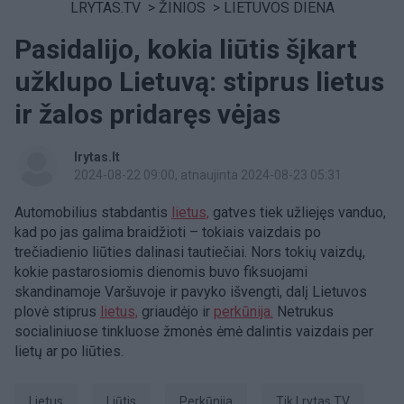
LRYTAS.TV
>
ŽINIOS
>
LIETUVOS DIENA
Pasidalijo, kokia liūtis šįkart
užklupo Lietuvą: stiprus lietus
ir žalos pridaręs vėjas
lrytas.lt
2024-08-22 09:00
, atnaujinta 2024-08-23 05:31
Automobilius stabdantis
lietus,
gatves tiek užliejęs vanduo,
kad po jas galima braidžioti – tokiais vaizdais po
trečiadienio liūties dalinasi tautiečiai. Nors tokių vaizdų,
kokie pastarosiomis dienomis buvo fiksuojami
skandinamoje Varšuvoje ir pavyko išvengti, dalį Lietuvos
plovė stiprus
lietus,
griaudėjo ir
perkūnija.
Netrukus
socialiniuose tinkluose žmonės ėmė dalintis vaizdais per
lietų ar po liūties.
Lietus
liūtis
perkūnija
tik Lrytas.TV