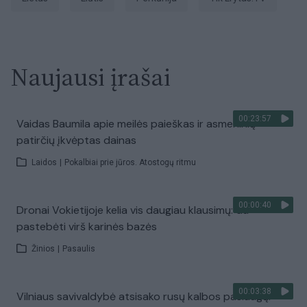
Naujausi įrašai
00:23:57
Vaidas Baumila apie meilės paieškas ir asmeninių
patirčių įkvėptas dainas
Laidos
|
Pokalbiai prie jūros. Atostogų ritmu
00:00:40
Dronai Vokietijoje kelia vis daugiau klausimų: du
pastebėti virš karinės bazės
Žinios
|
Pasaulis
00:03:38
Vilniaus savivaldybė atsisako rusų kalbos paslaugų: