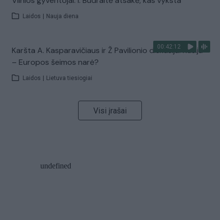
Vilnios gyventojai: I. Budraitė atsakė, kas vyksta
Laidos
|
Nauja diena
00:42:12
Karšta A. Kasparavičiaus ir Ž Pavilionio diskusija: Rusija
– Europos šeimos narė?
Laidos
|
Lietuva tiesiogiai
Visi įrašai