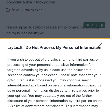
pokyčiai laukia ir mokyklose
Žinios
|
Lietuvos diena
00:00:37
Prancūzijoje sustabdytas gaisro plitimas: dėl karščių
pavojus dar neišnyko
Žinios
|
Pasaulis
Lrytas.lt -
Do Not Process My Personal Information
Visi įrašai
If you wish to opt-out of the sale, sharing to third parties, or
processing of your personal or sensitive information for
targeted advertising by us, please use the below opt-out
section to confirm your selection. Please note that after your
Žiūrimiausi įrašai
opt-out request is processed you may continue seeing
interest-based ads based on personal information utilized by
us or personal information disclosed to third parties prior to
your opt-out. You may separately opt-out of the further
00:00:30
Vaizdai iš tragiškos avarijos Vilniaus r.: dviejų moterų ir
disclosure of your personal information by third parties on the
vaiko gyvybių išgelbėti nepavyko
IAB’s list of downstream participants. This information may