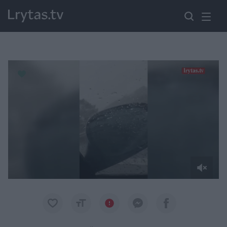
Paremkite Ukrainą