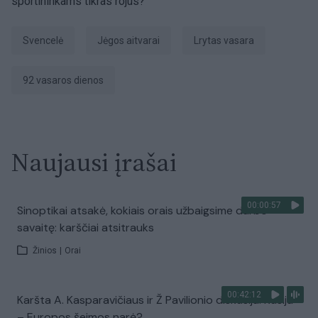
sportininkams tikras rojus?
Svencelė
jėgos aitvarai
Lrytas vasara
92 vasaros dienos
Naujausi įrašai
00:00:57
Sinoptikai atsakė, kokiais orais užbaigsime darbo
savaitę: karščiai atsitrauks
Žinios
|
Orai
00:42:12
Karšta A. Kasparavičiaus ir Ž Pavilionio diskusija: Rusija
– Europos šeimos narė?