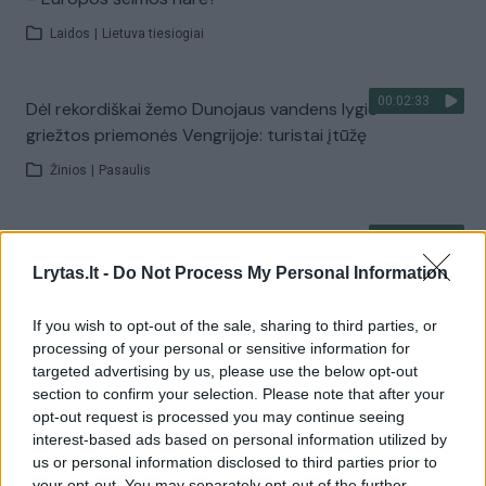
Laidos
|
Lietuva tiesiogiai
00:02:33
Dėl rekordiškai žemo Dunojaus vandens lygio –
griežtos priemonės Vengrijoje: turistai įtūžę
Žinios
|
Pasaulis
00:04:00
Kuprines pasvėrę specialistai įspėja apie pavojingą
įprotį: tą daro daugiau nei pusė pradinukų
Lrytas.lt -
Do Not Process My Personal Information
Žinios
|
Lietuvos diena
If you wish to opt-out of the sale, sharing to third parties, or
processing of your personal or sensitive information for
targeted advertising by us, please use the below opt-out
Visi įrašai
section to confirm your selection. Please note that after your
opt-out request is processed you may continue seeing
interest-based ads based on personal information utilized by
us or personal information disclosed to third parties prior to
your opt-out. You may separately opt-out of the further