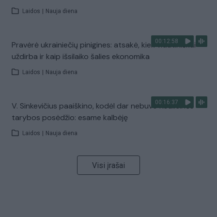
Laidos
|
Nauja diena
00:12:58
Pravėrė ukrainiečių pinigines: atsakė, kiek vidutiniškai
uždirba ir kaip išsilaiko šalies ekonomika
Laidos
|
Nauja diena
00:16:37
V. Sinkevičius paaiškino, kodėl dar nebuvo Koalicinės
tarybos posėdžio: esame kalbėję
Laidos
|
Nauja diena
Visi įrašai