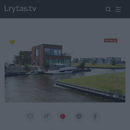
Paremkite Ukrainą