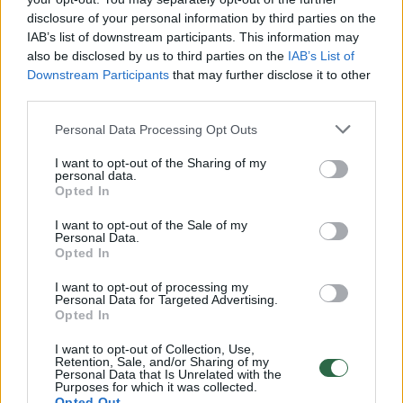
Žiūrimiausi įrašai
disclosure of your personal information by third parties on the
IAB’s list of downstream participants. This information may
also be disclosed by us to third parties on the
IAB’s List of
00:00:30
Vaizdai iš tragiškos avarijos Vilniaus r.: dviejų moterų ir
Downstream Participants
that may further disclose it to other
vaiko gyvybių išgelbėti nepavyko
third parties.
Žinios
|
Lietuvos diena
Personal Data Processing Opt Outs
I want to opt-out of the Sharing of my
00:00:57
Savaitės vidurys nusimato karštas: temperatūra kils iki
personal data.
Opted In
32 laipsnių šilumos
I want to opt-out of the Sale of my
Žinios
|
Orai
Personal Data.
Opted In
00:00:59
Nufilmavo, kaip patvino Vilniaus Vakarinis aplinkkelis:
I want to opt-out of processing my
Personal Data for Targeted Advertising.
vaizdas pribloškia
Opted In
Žinios
|
Lietuvos diena
I want to opt-out of Collection, Use,
Retention, Sale, and/or Sharing of my
Personal Data that Is Unrelated with the
Purposes for which it was collected.
00:00:55
Avarija Vilniuje: į stotelę įsirėžęs automobilis sužalojo
Opted Out