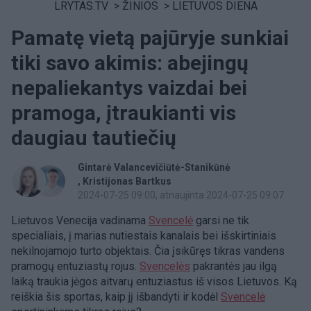
LRYTAS.TV
>
ŽINIOS
>
LIETUVOS DIENA
Pamatę vietą pajūryje sunkiai
tiki savo akimis: abejingų
nepaliekantys vaizdai bei
pramoga, įtraukianti vis
daugiau tautiečių
Gintarė Valancevičiūtė-Stanikūnė
Kristijonas Bartkus
2024-07-25 09:00
, atnaujinta 2024-07-25 09:07
Lietuvos Venecija vadinama
Svencelė
garsi ne tik
specialiais, į marias nutiestais kanalais bei išskirtiniais
nekilnojamojo turto objektais. Čia įsikūręs tikras vandens
pramogų entuziastų rojus.
Svencelės
pakrantės jau ilgą
laiką traukia jėgos aitvarų entuziastus iš visos Lietuvos. Ką
reiškia šis sportas, kaip jį išbandyti ir kodėl
Svencelė