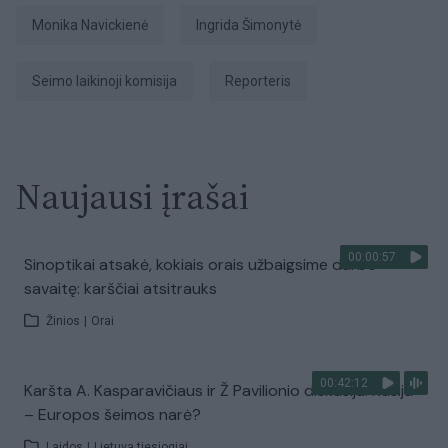
Monika Navickienė
Ingrida Šimonytė
Seimo laikinoji komisija
Reporteris
Naujausi įrašai
00:00:57
Sinoptikai atsakė, kokiais orais užbaigsime darbo
savaitę: karščiai atsitrauks
Žinios
|
Orai
00:42:12
Karšta A. Kasparavičiaus ir Ž Pavilionio diskusija: Rusija
– Europos šeimos narė?
Laidos
|
Lietuva tiesiogiai