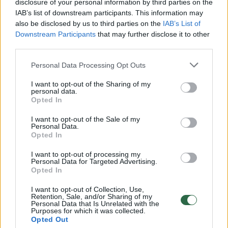
disclosure of your personal information by third parties on the
IAB’s list of downstream participants. This information may
00:00:30
Vaizdai iš tragiškos avarijos Vilniaus r.: dviejų moterų ir
also be disclosed by us to third parties on the
IAB’s List of
vaiko gyvybių išgelbėti nepavyko
Downstream Participants
that may further disclose it to other
third parties.
Žinios
|
Lietuvos diena
Personal Data Processing Opt Outs
00:00:57
Savaitės vidurys nusimato karštas: temperatūra kils iki
I want to opt-out of the Sharing of my
personal data.
32 laipsnių šilumos
Opted In
Žinios
|
Orai
I want to opt-out of the Sale of my
Personal Data.
Opted In
00:00:59
Nufilmavo, kaip patvino Vilniaus Vakarinis aplinkkelis:
I want to opt-out of processing my
vaizdas pribloškia
Personal Data for Targeted Advertising.
Opted In
Žinios
|
Lietuvos diena
I want to opt-out of Collection, Use,
Retention, Sale, and/or Sharing of my
Personal Data that Is Unrelated with the
00:00:55
Avarija Vilniuje: į stotelę įsirėžęs automobilis sužalojo
Purposes for which it was collected.
Opted Out
dvi moteris