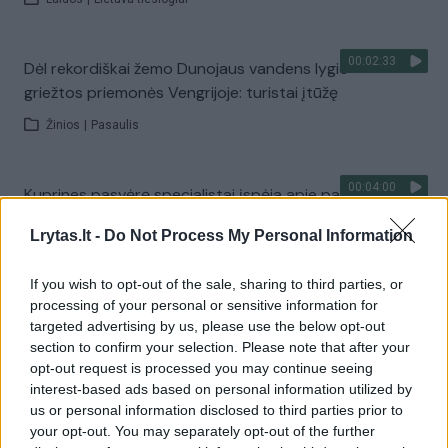
00:02:33
Dėl rekordiškai žemo Dunojaus vandens lygio –
griežtos priemonės Vengrijoje: turistai įtūžę
Žinios
|
Pasaulis
00:04:00
Kuprines pasvėrę specialistai įspėja apie pavojingą
įprotį: tą daro daugiau nei pusė pradinukų
Lrytas.lt -
Do Not Process My Personal Information
Žinios
|
Lietuvos diena
If you wish to opt-out of the sale, sharing to third parties, or
processing of your personal or sensitive information for
Visi įrašai
targeted advertising by us, please use the below opt-out
section to confirm your selection. Please note that after your
opt-out request is processed you may continue seeing
interest-based ads based on personal information utilized by
Žiūrimiausi įrašai
us or personal information disclosed to third parties prior to
your opt-out. You may separately opt-out of the further