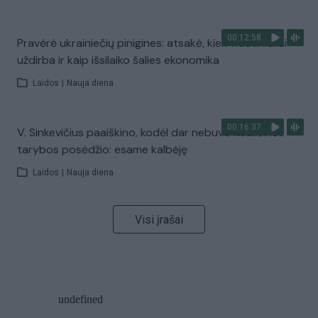
00:12:58
Pravėrė ukrainiečių pinigines: atsakė, kiek vidutiniškai
uždirba ir kaip išsilaiko šalies ekonomika
Laidos
|
Nauja diena
00:16:37
V. Sinkevičius paaiškino, kodėl dar nebuvo Koalicinės
tarybos posėdžio: esame kalbėję
Laidos
|
Nauja diena
Visi įrašai