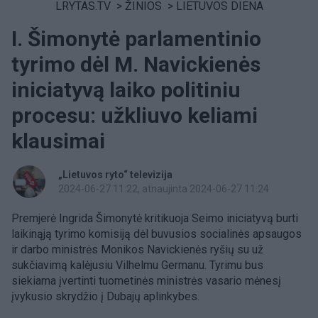
LRYTAS.TV
>
ŽINIOS
>
LIETUVOS DIENA
I. Šimonytė parlamentinio
tyrimo dėl M. Navickienės
iniciatyvą laiko politiniu
procesu: užkliuvo keliami
klausimai
„Lietuvos ryto“ televizija
2024-06-27 11:22
, atnaujinta 2024-06-27 11:24
Premjerė Ingrida Šimonytė kritikuoja Seimo iniciatyvą burti
laikinąją tyrimo komisiją dėl buvusios socialinės apsaugos
ir darbo ministrės Monikos Navickienės ryšių su už
sukčiavimą kalėjusiu Vilhelmu Germanu. Tyrimu bus
siekiama įvertinti tuometinės ministrės vasario mėnesį
įvykusio skrydžio į Dubajų aplinkybes.