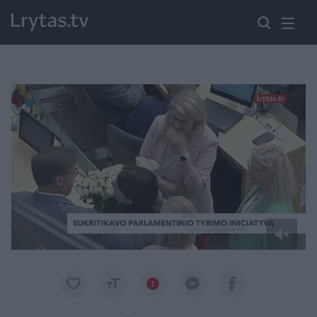
Paremkite Ukrainą