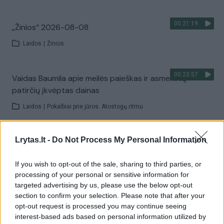
00:21:19
„Žinios“ 2026-08-08
Laidos
|
Žinios
00:23:57
Vaidas Baumila apie meilės paieškas ir asmeninių
patirčių įkvėptas dainas
Laidos
|
Pokalbiai prie jūros. Atostogų ritmu
00:00:40
Lrytas.lt -
Do Not Process My Personal Information
Dronai Vokietijoje kelia vis daugiau klausimų: du
pastebėti virš karinės bazės
If you wish to opt-out of the sale, sharing to third parties, or
Žinios
|
Pasaulis
processing of your personal or sensitive information for
targeted advertising by us, please use the below opt-out
section to confirm your selection. Please note that after your
Visi įrašai
opt-out request is processed you may continue seeing
interest-based ads based on personal information utilized by