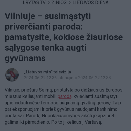
LRYTAS.TV
>
ŽINIOS
>
LIETUVOS DIENA
Vilniuje – susimąstyti
priverčianti paroda:
pamatysite, kokiose žiauriose
sąlygose tenka augti
gyvūnams
„Lietuvos ryto“ televizija
2024-06-22 12:36
, atnaujinta 2024-06-22 12:38
Vilniuje, priešais Seimą, pristatyta po didžiausius Europos
miestus keliaujanti mobili
paroda,
kviečianti susimąstyti
apie industrinėse fermose auginamų gyvūnų gerovę. Taip
pat eksponuojami ir prieš gyvūnus naudojami kankinimo
prietaisai. Parodą Nepriklausomybės aikštėje apžiūrėti
galima iki pirmadienio. Po to ji keliaus į Varšuvą.