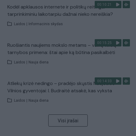
00:10:21
Kodėl apklausos internete ir politikų reitingai
tarprinkiminiu laikotarpiu dažnai nieko nereiškia?
Laidos
|
Informacinis skydas
00:15:25
Ruošiantis naujiems mokslo metams – vaikų teisių
tarnybos primena: štai apie ką būtina pasikalbėti
Laidos
|
Nauja diena
00:14:33
Atliekų krizė nedingo – pradėjo skųstis Naujosios
Vilnios gyventojai: I. Budraitė atsakė, kas vyksta
Laidos
|
Nauja diena
Visi įrašai