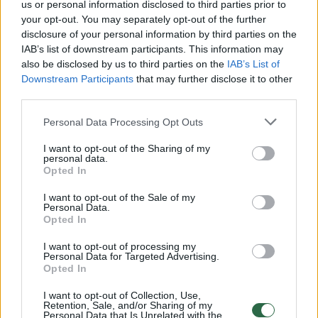
us or personal information disclosed to third parties prior to
your opt-out. You may separately opt-out of the further
Žiūrimiausi įrašai
disclosure of your personal information by third parties on the
IAB’s list of downstream participants. This information may
also be disclosed by us to third parties on the
IAB’s List of
Downstream Participants
that may further disclose it to other
00:00:30
Vaizdai iš tragiškos avarijos Vilniaus r.: dviejų moterų ir
third parties.
vaiko gyvybių išgelbėti nepavyko
Personal Data Processing Opt Outs
Žinios
|
Lietuvos diena
I want to opt-out of the Sharing of my
personal data.
Opted In
00:00:57
Savaitės vidurys nusimato karštas: temperatūra kils iki
32 laipsnių šilumos
I want to opt-out of the Sale of my
Personal Data.
Žinios
|
Orai
Opted In
I want to opt-out of processing my
Personal Data for Targeted Advertising.
00:15:54
V. Zalužno pasisakymą laiko bandymu įsitvirtinti
Opted In
Ukrainos politikoje: jis yra neteisus
I want to opt-out of Collection, Use,
Retention, Sale, and/or Sharing of my
Laidos
|
Nauja diena
Personal Data that Is Unrelated with the