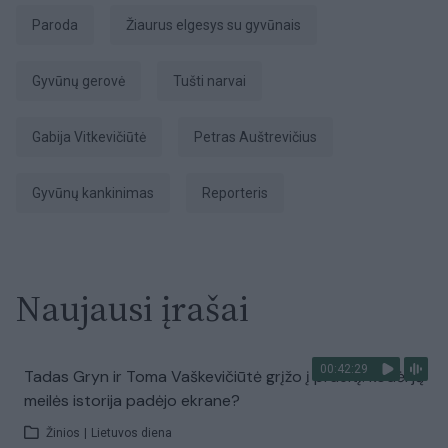
Paroda
Žiaurus elgesys su gyvūnais
Gyvūnų gerovė
Tušti narvai
Gabija Vitkevičiūtė
Petras Auštrevičius
gyvūnų kankinimas
Reporteris
Naujausi įrašai
00:42:29
Tadas Gryn ir Toma Vaškevičiūtė grįžo į praeitį: kodėl jų
meilės istorija padėjo ekrane?
Žinios
|
Lietuvos diena