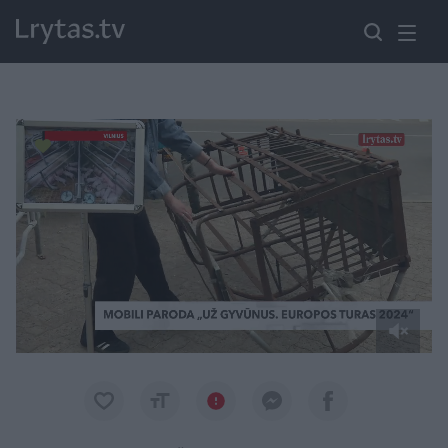
Paremkite Ukrainą