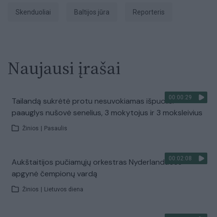
skenduoliai
Baltijos jūra
Reporteris
Naujausi įrašai
00:00:29
Tailandą sukrėtė protu nesuvokiamas išpuolis:
paauglys nušovė senelius, 3 mokytojus ir 3 moksleivius
Žinios
|
Pasaulis
00:02:08
Aukštaitijos pučiamųjų orkestras Nyderlanduose
apgynė čempionų vardą
Žinios
|
Lietuvos diena