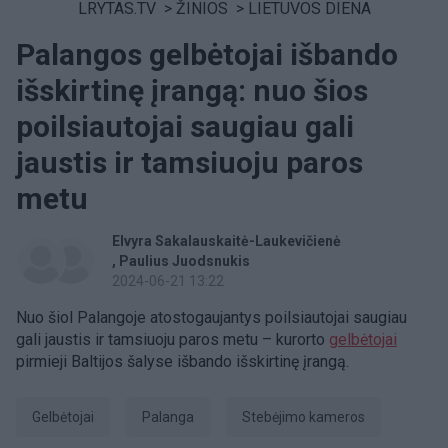
LRYTAS.TV
>
ŽINIOS
>
LIETUVOS DIENA
Palangos gelbėtojai išbando
išskirtinę įrangą: nuo šios
poilsiautojai saugiau gali
jaustis ir tamsiuoju paros
metu
Elvyra Sakalauskaitė-Laukevičienė
Paulius Juodsnukis
2024-06-21 13:22
Nuo šiol Palangoje atostogaujantys poilsiautojai saugiau
gali jaustis ir tamsiuoju paros metu – kurorto
gelbėtojai
pirmieji Baltijos šalyse išbando išskirtinę įrangą.
Gelbėtojai
Palanga
stebėjimo kameros