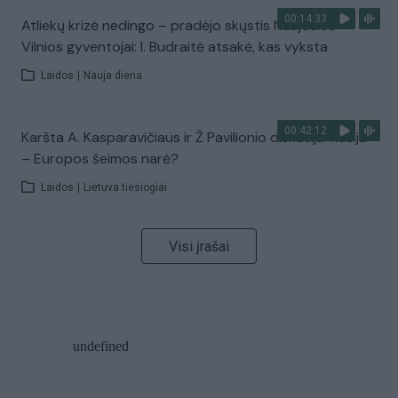
00:14:33
Atliekų krizė nedingo – pradėjo skųstis Naujosios
Vilnios gyventojai: I. Budraitė atsakė, kas vyksta
Laidos
|
Nauja diena
00:42:12
Karšta A. Kasparavičiaus ir Ž Pavilionio diskusija: Rusija
– Europos šeimos narė?
Laidos
|
Lietuva tiesiogiai
Visi įrašai