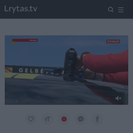
Paremkite Ukrainą