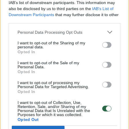
vaiko gyvybių išgelbėti nepavyko
IAB’s list of downstream participants. This information may
also be disclosed by us to third parties on the
IAB’s List of
Žinios
|
Lietuvos diena
Downstream Participants
that may further disclose it to other
third parties.
00:00:57
Savaitės vidurys nusimato karštas: temperatūra kils iki
Personal Data Processing Opt Outs
32 laipsnių šilumos
I want to opt-out of the Sharing of my
personal data.
Žinios
|
Orai
Opted In
I want to opt-out of the Sale of my
00:00:59
Nufilmavo, kaip patvino Vilniaus Vakarinis aplinkkelis:
Personal Data.
Opted In
vaizdas pribloškia
I want to opt-out of processing my
Žinios
|
Lietuvos diena
Personal Data for Targeted Advertising.
Opted In
00:05:25
K. Prunskienės brolis prisiminė jaudinančią akimirką
I want to opt-out of Collection, Use,
Retention, Sale, and/or Sharing of my
prieš mirtį: „Tai buvo simbolinis mūsų pagerbimo
Personal Data that Is Unrelated with the
Purposes for which it was collected.
ženklas“
Opted Out
Žinios
|
Lietuvos diena