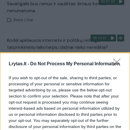
00:01:33
Savaitgalis bus ramus ir saulėtas: lietaus beveik
nenumatoma
Žinios
|
Orai
00:10:21
Kodėl apklausos internete ir politikų reitingai
tarprinkiminiu laikotarpiu dažnai nieko nereiškia?
Laidos
|
Informacinis skydas
Lrytas.lt -
Do Not Process My Personal Information
Visi įrašai
If you wish to opt-out of the sale, sharing to third parties, or
processing of your personal or sensitive information for
targeted advertising by us, please use the below opt-out
section to confirm your selection. Please note that after your
Žiūrimiausi įrašai
opt-out request is processed you may continue seeing
interest-based ads based on personal information utilized by
us or personal information disclosed to third parties prior to
your opt-out. You may separately opt-out of the further
00:00:30
Vaizdai iš tragiškos avarijos Vilniaus r.: dviejų moterų ir
disclosure of your personal information by third parties on the