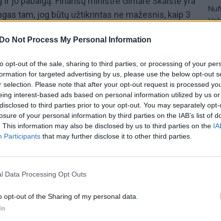
ir jo pabaigą. Finansų ministrė Gintarė Skaistė yra
Nuf
ngas tam, jog būtų užtikrintas ne mažesnis, kaip 3
Vak
BVP) skyrimas krašto apsaugai.
Do Not Process My Personal Information
kaip valstybės gynimo fondo įstatymą įgyvendins
diena“
įžvalgomis dalijosi Seimo narė, LSDP
to opt-out of the sale, sharing to third parties, or processing of your per
formation for targeted advertising by us, please use the below opt-out s
ė.
Laidą žiūrėkite kiekvieną darbo dieną 13 val. per
r selection. Please note that after your opt-out request is processed y
moje tv.lrytas.lt.
eing interest-based ads based on personal information utilized by us or
disclosed to third parties prior to your opt-out. You may separately opt-
losure of your personal information by third parties on the IAB’s list of
socialdemokratai
valstybės gynyba
. This information may also be disclosed by us to third parties on the
IA
Participants
that may further disclose it to other third parties.
rytas.tv
LrytasGYVAI
l Data Processing Opt Outs
o opt-out of the Sharing of my personal data.
In