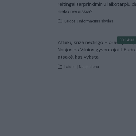
reitingai tarprinkiminiu laikotarpiu d
nieko nereiškia?
Laidos
|
Informacinis skydas
00:14:33
Atliekų krizė nedingo – pradėjo skų
Naujosios Vilnios gyventojai: I. Budr
atsakė, kas vyksta
Laidos
|
Nauja diena