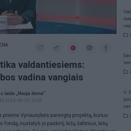
Vaiz
dvi
ne
IENA
Sav
tika valdantiesiems:
tem
bos vadina vangiais
V. 
os laida „Nauja diena“
įsit
inta 2024-06-20 12:05
net
mas priėmė Vyriausybės parengtą projektą, kuriuo
fondą, nustatyti jo paskirtį, lėšų šaltinius, lėšų