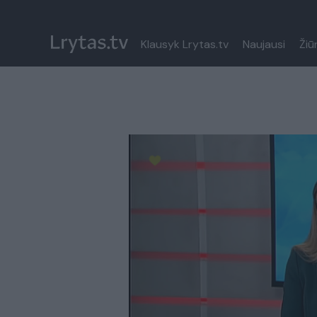
Klausyk Lrytas.tv
Naujausi
Žiū
Paremkite Ukrainą