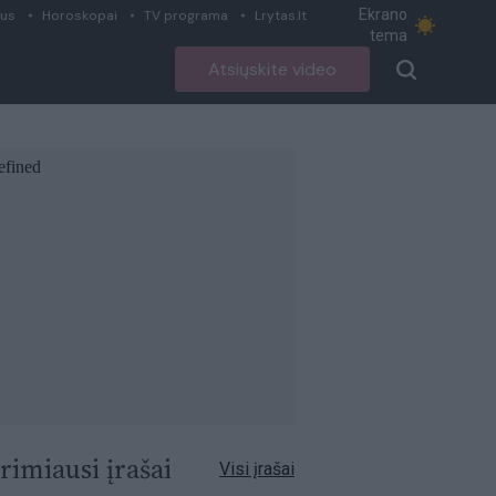
Ekrano
ius
Horoskopai
TV programa
Lrytas.lt
tema
Atsiųskite video
rimiausi įrašai
Visi įrašai