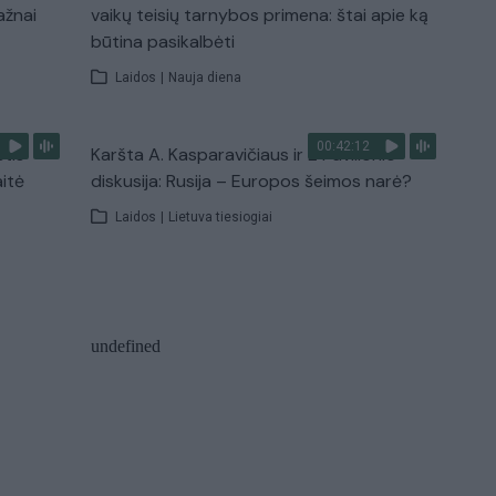
ažnai
vaikų teisių tarnybos primena: štai apie ką
būtina pasikalbėti
Laidos
|
Nauja diena
00:42:12
stis
Karšta A. Kasparavičiaus ir Ž Pavilionio
aitė
diskusija: Rusija – Europos šeimos narė?
Laidos
|
Lietuva tiesiogiai