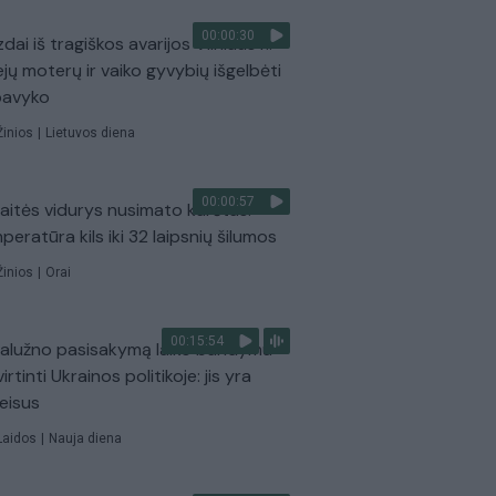
00:00:30
dai iš tragiškos avarijos Vilniaus r.:
ejų moterų ir vaiko gyvybių išgelbėti
pavyko
Žinios
|
Lietuvos diena
00:00:57
aitės vidurys nusimato karštas:
peratūra kils iki 32 laipsnių šilumos
Žinios
|
Orai
00:15:54
Zalužno pasisakymą laiko bandymu
virtinti Ukrainos politikoje: jis yra
eisus
Laidos
|
Nauja diena