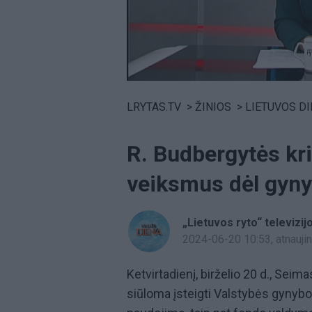
Volume
0%
LRYTAS.TV
>
ŽINIOS
>
LIETUVOS D
R. Budbergytės kri
veiksmus dėl gyny
„Lietuvos ryto“ televizij
2024-06-20 10:53
, atnauj
Ketvirtadienį, birželio 20 d., Sei
siūloma įsteigti Valstybės gynybos 