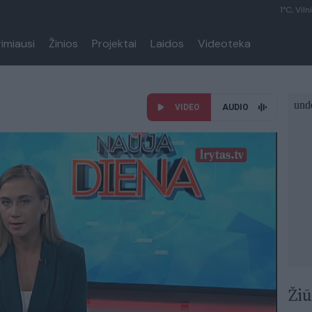
1°C, Viln
rimiausi
Žinios
Projektai
Laidos
Videoteka
VIDEO
AUDIO
Žiū