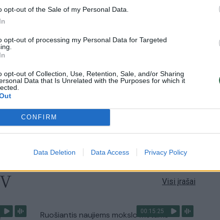
o opt-out of the Sale of my Personal Data.
Visi įrašai
In
to opt-out of processing my Personal Data for Targeted
1:19
00:23:57
Vaidas Baumila apie meilės paieškas ir
ing.
In
asmeninių patirčių įkvėptas dainas
Laidos
|
Pokalbiai prie jūros. Atostogų ritmu
o opt-out of Collection, Use, Retention, Sale, and/or Sharing
ersonal Data that Is Unrelated with the Purposes for which it
lected.
Out
0:40
00:03:38
Vilniaus savivaldybė atsisako rusų kalbos
 bazės
paslaugų: pokyčiai laukia ir mokyklose
CONFIRM
Žinios
|
Lietuvos diena
Data Deletion
Data Access
Privacy Policy
TV
Visi įrašai
00:15:25
ų
Ruošiantis naujiems mokslo metams –