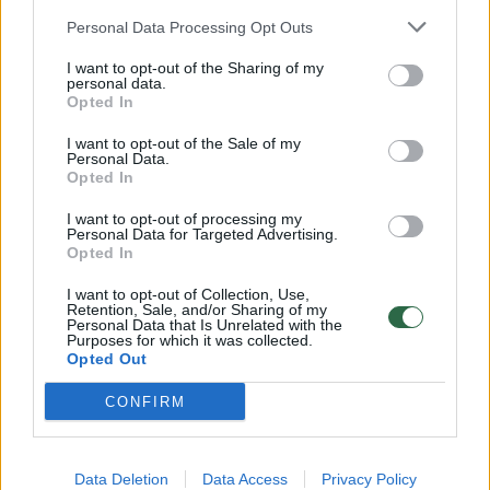
Žinios
|
Orai
Personal Data Processing Opt Outs
I want to opt-out of the Sharing of my
personal data.
00:15:54
V. Zalužno pasisakymą laiko bandymu įsitvirtinti
Opted In
Ukrainos politikoje: jis yra neteisus
I want to opt-out of the Sale of my
Laidos
|
Nauja diena
Personal Data.
Opted In
I want to opt-out of processing my
00:00:59
Nufilmavo, kaip patvino Vilniaus Vakarinis aplinkkelis:
Personal Data for Targeted Advertising.
vaizdas pribloškia
Opted In
Žinios
|
Lietuvos diena
I want to opt-out of Collection, Use,
Retention, Sale, and/or Sharing of my
Personal Data that Is Unrelated with the
Purposes for which it was collected.
Opted Out
Visi įrašai
CONFIRM
Klausyk Lrytas.TV
Data Deletion
Data Access
Privacy Policy