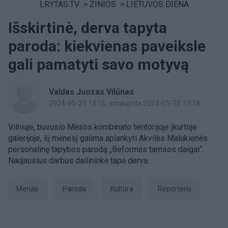
LRYTAS.TV
>
ŽINIOS
>
LIETUVOS DIENA
Išskirtinė, derva tapyta
paroda: kiekvienas paveiksle
gali pamatyti savo motyvą
Valdas Juozas Vilūnas
2024-05-23 13:15
, atnaujinta 2024-05-23 13:18
Vilniuje, buvusio Mėsos kombinato teritorijoje įkurtoje
galerijoje, šį mėnesį galima aplankyti Akvilės Malukienės
personalinę tapybos parodą „Beformės tamsos daigai“.
Naujausius darbus dailininkė tapė derva.
Menas
Paroda
Kultūra
Reporteris