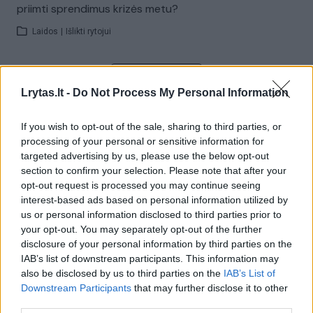
priimti sprendimus krizės metu?
Laidos
|
Išlikti rytojui
Visi įrašai
Lrytas.lt -
Do Not Process My Personal Information
If you wish to opt-out of the sale, sharing to third parties, or
Žiūrimiausi įrašai
processing of your personal or sensitive information for
targeted advertising by us, please use the below opt-out
section to confirm your selection. Please note that after your
opt-out request is processed you may continue seeing
00:00:30
Vaizdai iš tragiškos avarijos Vilniaus r.: dviejų moterų ir
interest-based ads based on personal information utilized by
vaiko gyvybių išgelbėti nepavyko
us or personal information disclosed to third parties prior to
your opt-out. You may separately opt-out of the further
Žinios
|
Lietuvos diena
disclosure of your personal information by third parties on the
IAB’s list of downstream participants. This information may
also be disclosed by us to third parties on the
IAB’s List of
00:00:57
Savaitės vidurys nusimato karštas: temperatūra kils iki
Downstream Participants
that may further disclose it to other
32 laipsnių šilumos
third parties.