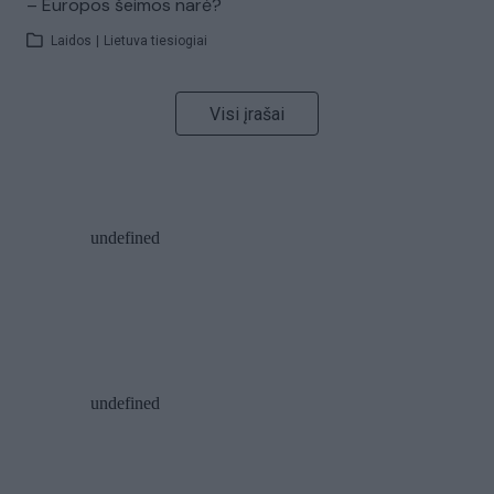
– Europos šeimos narė?
Laidos
|
Lietuva tiesiogiai
Visi įrašai