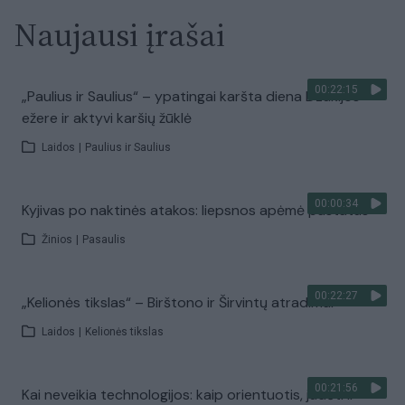
Naujausi įrašai
00:22:15
„Paulius ir Saulius“ – ypatingai karšta diena Dzūkijos
ežere ir aktyvi karšių žūklė
Laidos
|
Paulius ir Saulius
00:00:34
Kyjivas po naktinės atakos: liepsnos apėmė pastatus
Žinios
|
Pasaulis
00:22:27
„Kelionės tikslas“ – Birštono ir Širvintų atradimai
Laidos
|
Kelionės tikslas
00:21:56
Kai neveikia technologijos: kaip orientuotis, judėti ir