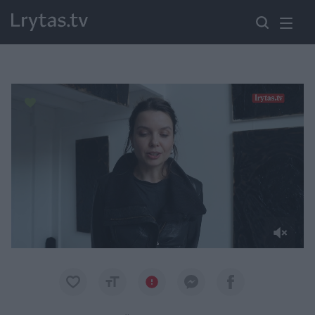
Paremkite Ukrainą