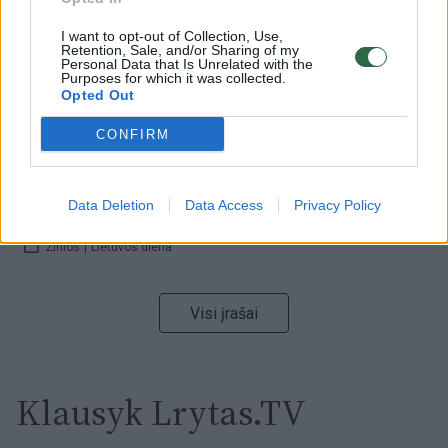
I want to opt-out of Collection, Use,
Retention, Sale, and/or Sharing of my
00:00:59
Nufilmavo, kaip patvino Vilniaus Vakarinis aplinkkelis:
Personal Data that Is Unrelated with the
Purposes for which it was collected.
vaizdas pribloškia
Opted Out
Žinios
|
Lietuvos diena
CONFIRM
00:02:01
„Pagarba pirmajai premjerei“: pasidalijo jautriais
Data Deletion
Data Access
Privacy Policy
prisiminimais apie Kazimierą Prunskienę
Žinios
|
Lietuvos diena
Visi įrašai
Klausyk Lrytas.TV