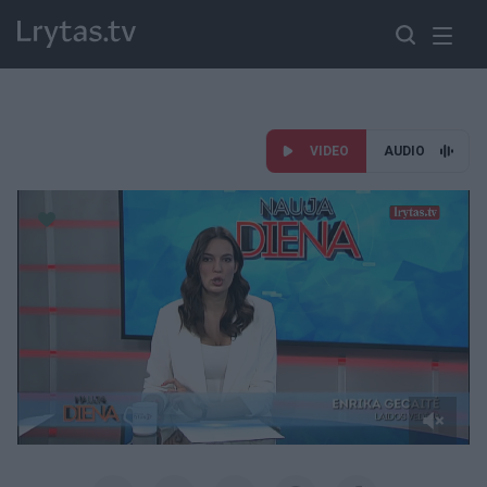
VIDEO
AUDIO
Paremkite Ukrainą