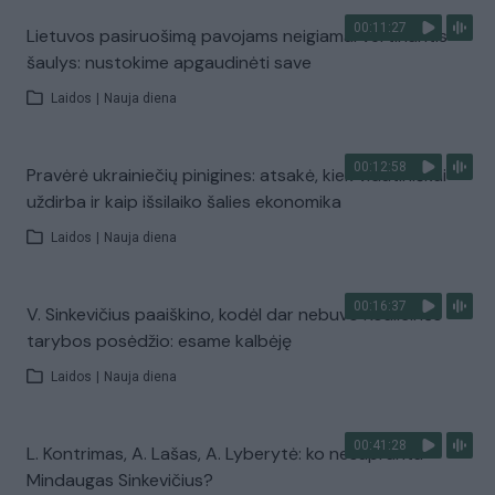
00:11:27
Lietuvos pasiruošimą pavojams neigiamai vertinantis
šaulys: nustokime apgaudinėti save
Laidos
|
Nauja diena
00:12:58
Pravėrė ukrainiečių pinigines: atsakė, kiek vidutiniškai
uždirba ir kaip išsilaiko šalies ekonomika
Laidos
|
Nauja diena
00:16:37
V. Sinkevičius paaiškino, kodėl dar nebuvo Koalicinės
tarybos posėdžio: esame kalbėję
Laidos
|
Nauja diena
00:41:28
L. Kontrimas, A. Lašas, A. Lyberytė: ko nesupranta
Mindaugas Sinkevičius?