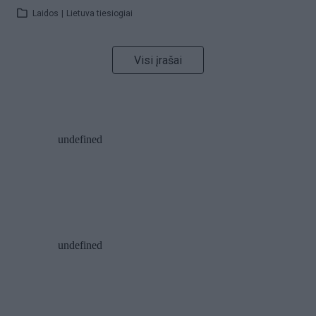
Laidos
|
Lietuva tiesiogiai
Visi įrašai