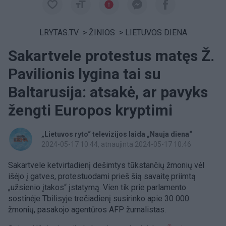
LRYTAS.TV
>
ŽINIOS
>
LIETUVOS DIENA
Sakartvele protestus matęs Ž.
Pavilionis lygina tai su
Baltarusija: atsakė, ar pavyks
žengti Europos kryptimi
„Lietuvos ryto“ televizijos laida „Nauja diena“
2024-05-17 10:44
, atnaujinta 2024-05-17 10:46
Sakartvele ketvirtadienį dešimtys tūkstančių žmonių vėl
išėjo į gatves, protestuodami prieš šią savaitę priimtą
„užsienio įtakos“ įstatymą. Vien tik prie parlamento
sostinėje Tbilisyje trečiadienį susirinko apie 30 000
žmonių, pasakojo agentūros AFP žurnalistas.