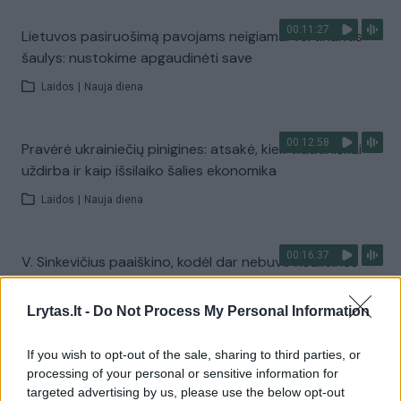
00:11:27
Lietuvos pasiruošimą pavojams neigiamai vertinantis
šaulys: nustokime apgaudinėti save
Laidos
|
Nauja diena
00:12:58
Pravėrė ukrainiečių pinigines: atsakė, kiek vidutiniškai
uždirba ir kaip išsilaiko šalies ekonomika
Laidos
|
Nauja diena
00:16:37
V. Sinkevičius paaiškino, kodėl dar nebuvo Koalicinės
tarybos posėdžio: esame kalbėję
Lrytas.lt -
Do Not Process My Personal Information
Laidos
|
Nauja diena
If you wish to opt-out of the sale, sharing to third parties, or
00:01:31
Pamatykite atsisveikinimo su K. Prunskiene akimirkas:
processing of your personal or sensitive information for
targeted advertising by us, please use the below opt-out
amžinojo poilsio ji atguls Antakalnio kapinėse