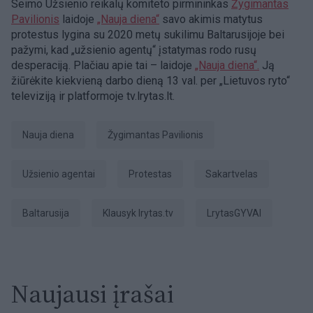
Seimo Užsienio reikalų komiteto pirmininkas
Žygimantas
Pavilionis
laidoje
„Nauja diena“
savo akimis matytus
protestus lygina su 2020 metų sukilimu Baltarusijoje bei
pažymi, kad „užsienio agentų“ įstatymas rodo rusų
desperaciją. Plačiau apie tai – laidoje
„Nauja diena“.
Ją
žiūrėkite kiekvieną darbo dieną 13 val. per „Lietuvos ryto“
televiziją ir platformoje tv.lrytas.lt.
Nauja diena
Žygimantas Pavilionis
užsienio agentai
Protestas
Sakartvelas
Baltarusija
Klausyk lrytas.tv
LrytasGYVAI
Naujausi įrašai