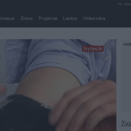
1°C, Viln
rimiausi
Žinios
Projektai
Laidos
Videoteka
Žiū