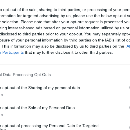
dybėse jis užėmė pirmąją vietą.
„Pa
to opt-out of the sale, sharing to third parties, or processing of your per
jau
formation for targeted advertising by us, please use the below opt-out s
nkimai
politikas
vadovo rinkimai
Pru
r selection. Please note that after your opt-out request is processed y
eing interest-based ads based on personal information utilized by us or
Reporteris
disclosed to third parties prior to your opt-out. You may separately opt-
losure of your personal information by third parties on the IAB’s list of
. This information may also be disclosed by us to third parties on the
IA
Participants
that may further disclose it to other third parties.
Visi įrašai
l Data Processing Opt Outs
00:05:25
ko
K. Prunskienės brolis prisiminė jaudinančią
o opt-out of the Sharing of my personal data.
akimirką prieš mirtį: „Tai buvo simbolinis
In
mūsų pagerbimo ženklas“
o opt-out of the Sale of my Personal Data.
Žinios
|
Lietuvos diena
In
to opt-out of processing my Personal Data for Targeted
3:01
00:03:41
ing.