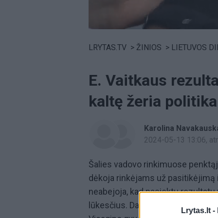
Volume
0%
LRYTAS.TV
>
ŽINIOS
>
LIETUVOS D
E. Vaitkaus rezult
kaltę žeria politi
Karolina Navakausk
2024-05-13 13:06
, a
Šalies vadovo rinkimuose penktą
dėkoja rinkėjams už pasitikėjimą
neabejoja, kad pasiektu rezultatu v
lūkesčius. Daugiausia palaikymo
Lrytas.lt -