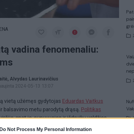
Pat
pai
gr
IENA
atą vadina fenomenaliu:
Vaiz
kams
dvi
ne
aitė
Alvydas Laurinavičius
tnaujinta 2024-05-13 13:07
ją vietą užėmęs gydytojas
Eduardas Vaitkus
Nuf
Vak
 ir balsavimo metu parodytą drąsą.
Politikas
iršijo, anot jo, supuvusios ir išdavikų valdžios
Eduardas Vaitkus
sulaukė iš Šalčininkų rajono ir
Do Not Process My Personal Information