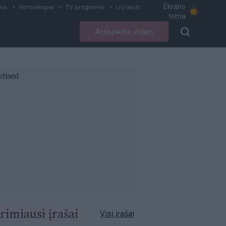
Ekrano
ius
Horoskopai
TV programa
Lrytas.lt
tema
Atsiųskite video
rimiausi įrašai
Visi įrašai