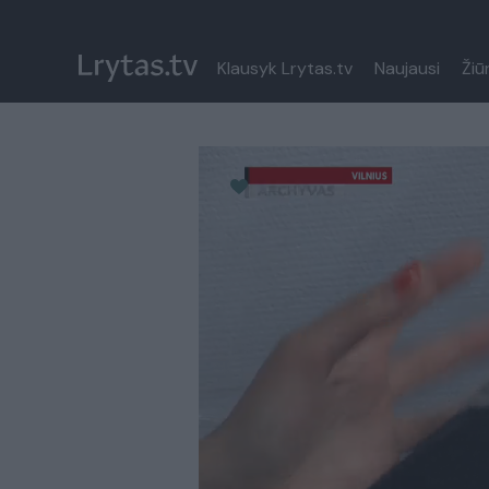
Klausyk Lrytas.tv
Naujausi
Žiū
Paremkite Ukrainą