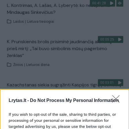
00:41:28
L. Kontrimas, A. Lašas, A. Lyberytė: ko nesupranta
Mindaugas Sinkevičius?
Laidos
|
Lietuva tiesiogiai
00:05:25
K. Prunskienės brolis prisiminė jaudinančią akimirką
prieš mirtį: „Tai buvo simbolinis mūsų pagerbimo
ženklas“
Žinios
|
Lietuvos diena
00:03:01
Kazachstanas siekia sugrąžinti Kaspijos tigrą į Centrinę
Aziją: ypatingam projektui ruoštasi dešimtmetį
Lrytas.lt -
Do Not Process My Personal Information
Žinios
|
Pasaulis
If you wish to opt-out of the sale, sharing to third parties, or
00:03:41
Mėsainių mėgėjus kviečia nepražiopsoti festivalio
processing of your personal or sensitive information for
targeted advertising by us, please use the below opt-out
Vilniuje: atskleidė populiariausią paruošimo būdą