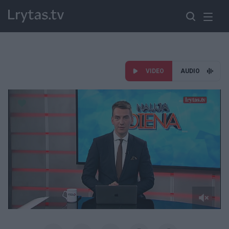
VIDEO
AUDIO
Paremkite Ukrainą