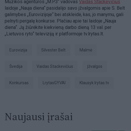
Muzikos agentūros „M.P.3“ vadovas
Vaidas Stackevičius
laidoje „Nauja diena“ pasidalijo savo įžvalgomis apie S. Belt
galimybes „Eurovizijoje“ bei atskleidė, kas, jo manymu, gali
pelnyti pergalę konkurse. Plačiau apie tai laidoje „Nauja
diena“. Ją žiūrėkite kiekvieną darbo dieną 13 val. per
„Lietuvos ryto“ televiziją ir platformoje tv.lrytas.lt.
Eurovizija
Silvester Belt
Malmė
Švedija
Vaidas Stackevičius
įžvalgos
Konkursas
LrytasGYVAI
Klausyk lrytas.tv
Naujausi įrašai