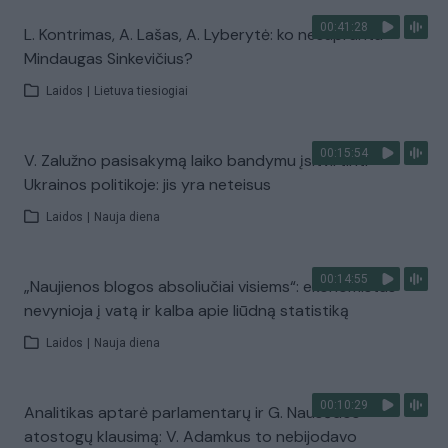
00:41:28
L. Kontrimas, A. Lašas, A. Lyberytė: ko nesupranta
Mindaugas Sinkevičius?
Laidos
|
Lietuva tiesiogiai
00:15:54
V. Zalužno pasisakymą laiko bandymu įsitvirtinti
Ukrainos politikoje: jis yra neteisus
Laidos
|
Nauja diena
00:14:55
„Naujienos blogos absoliučiai visiems“: ekonomistas
nevynioja į vatą ir kalba apie liūdną statistiką
Laidos
|
Nauja diena
00:10:29
Analitikas aptarė parlamentarų ir G. Nausėdos
atostogų klausimą: V. Adamkus to nebijodavo