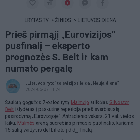
LRYTAS.TV
>
ŽINIOS
>
LIETUVOS DIENA
Prieš pirmąjį „Eurovizijos“
pusfinalį – eksperto
prognozės S. Belt ir kam
numato pergalę
„Lietuvos ryto“ televizijos laida „Nauja diena“
2024-05-07 11:24
Saulėtą gegužės 7-osios rytą
Malmėje
atlikėjas
Silvester
Belt
išlydėtas į paskutinę repeticiją prieš svarbiausią
pasirodymą „Eurovizijoje“. Antradienio vakarą, 21 val. vietos
laiku,
Malmės
areną sudrebins pirmasis pusfinalis, kuriame
15 šalių varžysis dėl bilieto į didįjį finalą.