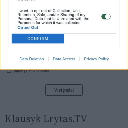
I want to opt-out of Collection, Use,
Retention, Sale, and/or Sharing of my
00:00:59
Nufilmavo, kaip patvino Vilniaus Vakarinis aplinkkelis:
Personal Data that Is Unrelated with the
Purposes for which it was collected.
vaizdas pribloškia
Opted Out
Žinios
|
Lietuvos diena
CONFIRM
00:02:01
„Pagarba pirmajai premjerei“: pasidalijo jautriais
Data Deletion
Data Access
Privacy Policy
prisiminimais apie Kazimierą Prunskienę
Žinios
|
Lietuvos diena
Visi įrašai
Klausyk Lrytas.TV