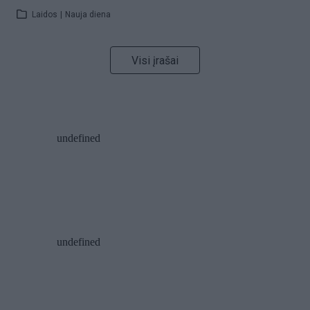
Laidos
|
Nauja diena
Visi įrašai