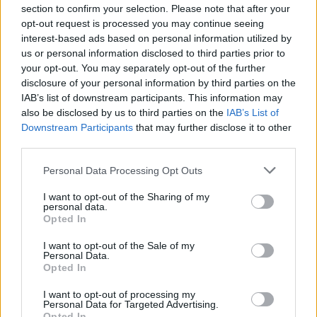
section to confirm your selection. Please note that after your
Žinios
|
Lietuvos diena
opt-out request is processed you may continue seeing
interest-based ads based on personal information utilized by
us or personal information disclosed to third parties prior to
Visi įrašai
your opt-out. You may separately opt-out of the further
disclosure of your personal information by third parties on the
IAB’s list of downstream participants. This information may
also be disclosed by us to third parties on the
IAB’s List of
Žiūrimiausi įrašai
Downstream Participants
that may further disclose it to other
third parties.
Personal Data Processing Opt Outs
00:00:49
Pateikė daugiau detalių apie iš tėvų paimtus šešis
I want to opt-out of the Sharing of my
vaikus: jiems kilusi grėsmė
personal data.
Opted In
Žinios
|
Lietuvos diena
I want to opt-out of the Sale of my
Personal Data.
Opted In
00:00:30
Vaizdai iš tragiškos avarijos Vilniaus r.: dviejų moterų ir
vaiko gyvybių išgelbėti nepavyko
I want to opt-out of processing my
Personal Data for Targeted Advertising.
Žinios
|
Lietuvos diena
Opted In