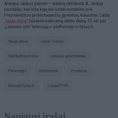
Arenijus Jackus pažymi – iššūkių netrūksta. A. Jackus
pasidalijo, kas kiša koją bei kodėl nustebino prie
Prezidentūros protestuojančių gyventojų klausimai. Laidą
„Nauja diena“
žiūrėkite kiekvieną darbo dieną 13 val. per
„Lietuvos ryto“ televiziją ir platformoje tv.lrytas.lt.
Nauja diena
Jonas Treinys
Rail Baltica įmonė
Lietuvos geležinkeliai
Panevėžys
geležinkelis
Protestas
Klausyk lrytas.tv
LrytasGYVAI
Naujausi įrašai