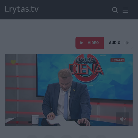
VIDEO
AUDIO
Paremkite Ukrainą