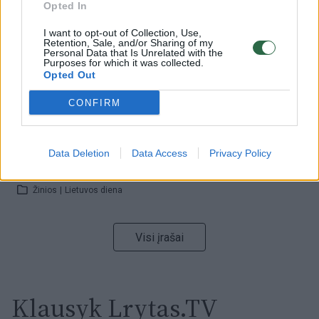
Opted In
Žinios
|
Orai
I want to opt-out of Collection, Use,
Retention, Sale, and/or Sharing of my
Personal Data that Is Unrelated with the
00:00:59
Nufilmavo, kaip patvino Vilniaus Vakarinis aplinkkelis:
Purposes for which it was collected.
Opted Out
vaizdas pribloškia
Žinios
|
Lietuvos diena
CONFIRM
00:02:01
„Pagarba pirmajai premjerei“: pasidalijo jautriais
Data Deletion
Data Access
Privacy Policy
prisiminimais apie Kazimierą Prunskienę
Žinios
|
Lietuvos diena
Visi įrašai
Klausyk Lrytas.TV