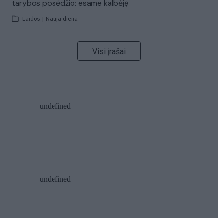
tarybos posėdžio: esame kalbėję
Laidos
|
Nauja diena
Visi įrašai