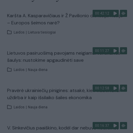
00:42:12
Karšta A. Kasparavičiaus ir Ž Pavilionio diskusija: Rusija
– Europos šeimos narė?
Laidos
|
Lietuva tiesiogiai
00:11:27
Lietuvos pasiruošimą pavojams neigiamai vertinantis
šaulys: nustokime apgaudinėti save
Laidos
|
Nauja diena
00:12:58
Pravėrė ukrainiečių pinigines: atsakė, kiek vidutiniškai
uždirba ir kaip išsilaiko šalies ekonomika
Laidos
|
Nauja diena
00:16:37
V. Sinkevičius paaiškino, kodėl dar nebuvo Koalicinės