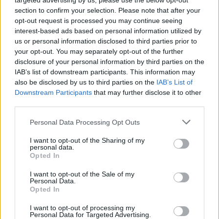
targeted advertising by us, please use the below opt-out
įprotį: tą daro daugiau nei pusė pradinukų
section to confirm your selection. Please note that after your
opt-out request is processed you may continue seeing
Žinios
|
Lietuvos diena
interest-based ads based on personal information utilized by
us or personal information disclosed to third parties prior to
your opt-out. You may separately opt-out of the further
Visi įrašai
disclosure of your personal information by third parties on the
IAB’s list of downstream participants. This information may
also be disclosed by us to third parties on the
IAB’s List of
Downstream Participants
that may further disclose it to other
Žiūrimiausi įrašai
third parties.
Personal Data Processing Opt Outs
00:00:30
Vaizdai iš tragiškos avarijos Vilniaus r.: dviejų moterų ir
I want to opt-out of the Sharing of my
personal data.
vaiko gyvybių išgelbėti nepavyko
Opted In
Žinios
|
Lietuvos diena
I want to opt-out of the Sale of my
Personal Data.
Opted In
00:00:57
Savaitės vidurys nusimato karštas: temperatūra kils iki
I want to opt-out of processing my
32 laipsnių šilumos
Personal Data for Targeted Advertising.