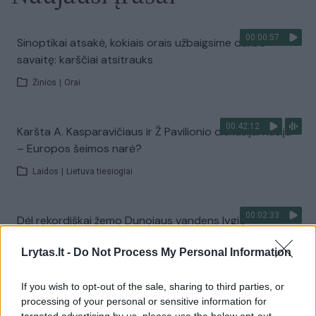
00:00:57
Sinoptikai atsakė, kokiais orais užbaigsime darbo
savaitę: karščiai atsitrauks
Žinios
|
Orai
00:42:12
Karšta A. Kasparavičiaus ir Ž Pavilionio diskusija: Rusija
– Europos šeimos narė?
Laidos
|
Lietuva tiesiogiai
00:02:33
Dėl rekordiškai žemo Dunojaus vandens lygio –
griežtos priemonės Vengrijoje: turistai įtūžę
Lrytas.lt -
Do Not Process My Personal Information
Žinios
|
Pasaulis
If you wish to opt-out of the sale, sharing to third parties, or
processing of your personal or sensitive information for
00:04:00
Kuprines pasvėrę specialistai įspėja apie pavojingą