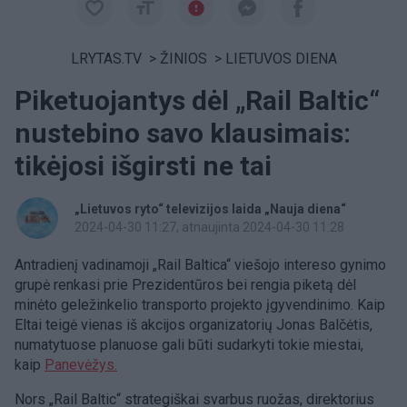
LRYTAS.TV
>
ŽINIOS
>
LIETUVOS DIENA
Piketuojantys dėl „Rail Baltic“
nustebino savo klausimais:
tikėjosi išgirsti ne tai
„Lietuvos ryto“ televizijos laida „Nauja diena“
2024-04-30 11:27
, atnaujinta 2024-04-30 11:28
Antradienį vadinamoji „Rail Baltica“ viešojo intereso gynimo
grupė renkasi prie Prezidentūros bei rengia piketą dėl
minėto geležinkelio transporto projekto įgyvendinimo. Kaip
Eltai teigė vienas iš akcijos organizatorių Jonas Balčėtis,
numatytuose planuose gali būti sudarkyti tokie miestai,
kaip
Panevėžys.
Nors „Rail Baltic“ strategiškai svarbus ruožas, direktorius