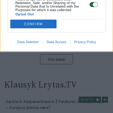
vaizdas pribloškia
Retention, Sale, and/or Sharing of my
Personal Data that Is Unrelated with the
Purposes for which it was collected.
Žinios
|
Lietuvos diena
Opted Out
CONFIRM
00:00:55
Avarija Vilniuje: į stotelę įsirėžęs automobilis sužalojo
dvi moteris
Data Deletion
Data Access
Privacy Policy
Žinios
|
Lietuvos diena
Visi įrašai
Klausyk Lrytas.TV
00:42:12
Karšta A. Kasparavičiaus ir Ž Pavilionio diskusija: Rusija
– Europos šeimos narė?