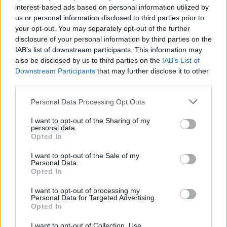
Visi įrašai
interest-based ads based on personal information utilized by
us or personal information disclosed to third parties prior to
your opt-out. You may separately opt-out of the further
disclosure of your personal information by third parties on the
Žiūrimiausi įrašai
IAB’s list of downstream participants. This information may
also be disclosed by us to third parties on the
IAB’s List of
Downstream Participants
that may further disclose it to other
third parties.
00:00:30
Vaizdai iš tragiškos avarijos Vilniaus r.: dviejų moterų ir
Personal Data Processing Opt Outs
vaiko gyvybių išgelbėti nepavyko
I want to opt-out of the Sharing of my
Žinios
|
Lietuvos diena
personal data.
Opted In
00:00:57
Savaitės vidurys nusimato karštas: temperatūra kils iki
I want to opt-out of the Sale of my
Personal Data.
32 laipsnių šilumos
Opted In
Žinios
|
Orai
I want to opt-out of processing my
Personal Data for Targeted Advertising.
Opted In
00:00:59
Nufilmavo, kaip patvino Vilniaus Vakarinis aplinkkelis:
I want to opt-out of Collection, Use,