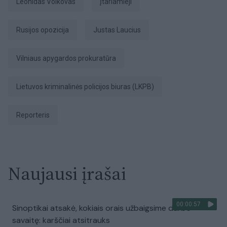
Leonidas Volkovas
įtariamieji
Rusijos opozicija
Justas Laucius
Vilniaus apygardos prokuratūra
Lietuvos kriminalinės policijos biuras (LKPB)
Reporteris
Naujausi įrašai
00:00:57
Sinoptikai atsakė, kokiais orais užbaigsime darbo
savaitę: karščiai atsitrauks