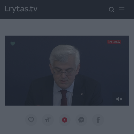
Paremkite Ukrainą