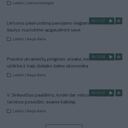
Laidos
|
Lietuva tiesiogiai
00:11:27
Lietuvos pasiruošimą pavojams neigiamai vertinantis
šaulys: nustokime apgaudinėti save
Laidos
|
Nauja diena
00:12:58
Pravėrė ukrainiečių pinigines: atsakė, kiek vidutiniškai
uždirba ir kaip išsilaiko šalies ekonomika
Laidos
|
Nauja diena
00:16:37
V. Sinkevičius paaiškino, kodėl dar nebuvo Koalicinės
tarybos posėdžio: esame kalbėję
Laidos
|
Nauja diena