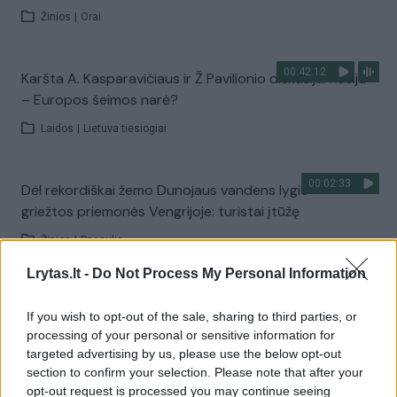
Žinios
|
Orai
00:42:12
Karšta A. Kasparavičiaus ir Ž Pavilionio diskusija: Rusija
– Europos šeimos narė?
Laidos
|
Lietuva tiesiogiai
00:02:33
Dėl rekordiškai žemo Dunojaus vandens lygio –
griežtos priemonės Vengrijoje: turistai įtūžę
Žinios
|
Pasaulis
Lrytas.lt -
Do Not Process My Personal Information
00:04:00
Kuprines pasvėrę specialistai įspėja apie pavojingą
If you wish to opt-out of the sale, sharing to third parties, or
įprotį: tą daro daugiau nei pusė pradinukų
processing of your personal or sensitive information for
Žinios
|
Lietuvos diena
targeted advertising by us, please use the below opt-out
section to confirm your selection. Please note that after your
opt-out request is processed you may continue seeing