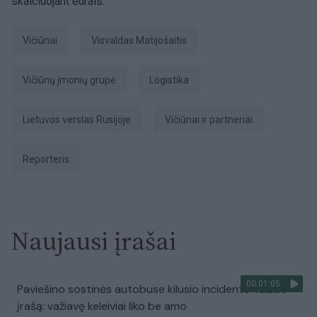
skaičiuojant eurais.
Vičiūnai
Visvaldas Matijošaitis
Vičiūnų įmonių grupė
logistika
Lietuvos verslas Rusijoje
Vičiūnai ir partneriai
Reporteris
Naujausi įrašai
00:01:05
Paviešino sostinės autobuse kilusio incidento vaizdo
įrašą: važiavę keleiviai liko be amo