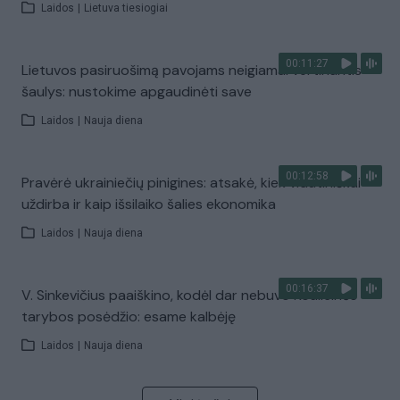
Laidos
|
Lietuva tiesiogiai
00:11:27
Lietuvos pasiruošimą pavojams neigiamai vertinantis
šaulys: nustokime apgaudinėti save
Laidos
|
Nauja diena
00:12:58
Pravėrė ukrainiečių pinigines: atsakė, kiek vidutiniškai
uždirba ir kaip išsilaiko šalies ekonomika
Laidos
|
Nauja diena
00:16:37
V. Sinkevičius paaiškino, kodėl dar nebuvo Koalicinės
tarybos posėdžio: esame kalbėję
Laidos
|
Nauja diena