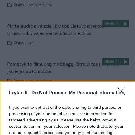
Žinios
|
Lietuvos diena
00:00:44
Plinta audros vaizdai iš visos Lietuvos: netoli
Druskininkų vėjas vertė ištisus medžius
Žinios
|
Orai
00:00:44
Pamatykite filmuotą medžiagą: ištrauktas į tvenkinį
įskriejęs automobilis
Žinios
|
Lietuvos diena
Lrytas.lt -
Do Not Process My Personal Information
00:00:57
Sinoptikai atsakė, kokiais orais užbaigsime darbo
If you wish to opt-out of the sale, sharing to third parties, or
savaitę: karščiai atsitrauks
processing of your personal or sensitive information for
Žinios
|
Orai
targeted advertising by us, please use the below opt-out
section to confirm your selection. Please note that after your
opt-out request is processed you may continue seeing