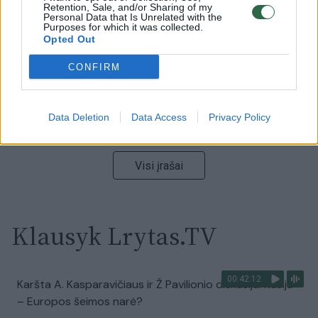
vaizdas pribloškia
Retention, Sale, and/or Sharing of my
Personal Data that Is Unrelated with the
Purposes for which it was collected.
Žinios
|
Lietuvos diena
Opted Out
CONFIRM
00:00:55
Avarija Vilniuje: į stotelę įsirėžęs automobilis sužalojo
dvi moteris
Data Deletion
Data Access
Privacy Policy
Žinios
|
Lietuvos diena
Visi įrašai
Klausyk Lrytas.TV
00:42:12
Karšta A. Kasparavičiaus ir Ž Pavilionio diskusija: Rusija
– Europos šeimos narė?