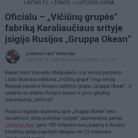
LRYTAS.TV
>
ŽINIOS
>
LIETUVOS DIENA
Oficialu – „Vičiūnų grupės“
fabriką Karaliaučiaus srityje
įsigijo Rusijos „Gruppa Okean“
„Lietuvos ryto“ televizija
2024-04-19 13:09
, atnaujinta 2024-04-19 13:12
Kauno mero Visvaldo Matijošaičio ir jo verslo partnerio
Liudo Skieraus valdoma „Vičiūnų grupė“ visą verslą
Rusijoje pardavė Rusijos valdymo grupei „Gruppa Okean“. Ji
siejama su dideliu Rusijos žuvies ir jūros gėrybių
importuotoju „Unifrost“.
Rusijos registre duomenų apie „Gruppa Okean“ nėra.
Iniciatyvos „Stop prekybai rusijoje“ duomenimis, pernai
„Vičiūnai-Rus“
gavo 183 milijonus eurų pajamų ir Rusijos
biudžetą galėjo papildyti daugiau nei 23 milijonais