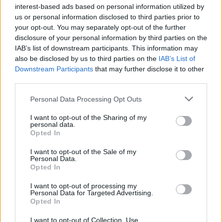
Visi įrašai
interest-based ads based on personal information utilized by
us or personal information disclosed to third parties prior to
your opt-out. You may separately opt-out of the further
disclosure of your personal information by third parties on the
Žiūrimiausi įrašai
IAB’s list of downstream participants. This information may
also be disclosed by us to third parties on the
IAB’s List of
Downstream Participants
that may further disclose it to other
third parties.
00:00:30
Vaizdai iš tragiškos avarijos Vilniaus r.: dviejų moterų ir
Personal Data Processing Opt Outs
vaiko gyvybių išgelbėti nepavyko
I want to opt-out of the Sharing of my
Žinios
|
Lietuvos diena
personal data.
Opted In
00:00:57
Savaitės vidurys nusimato karštas: temperatūra kils iki
I want to opt-out of the Sale of my
Personal Data.
32 laipsnių šilumos
Opted In
Žinios
|
Orai
I want to opt-out of processing my
Personal Data for Targeted Advertising.
Opted In
00:00:59
Nufilmavo, kaip patvino Vilniaus Vakarinis aplinkkelis:
I want to opt-out of Collection, Use,