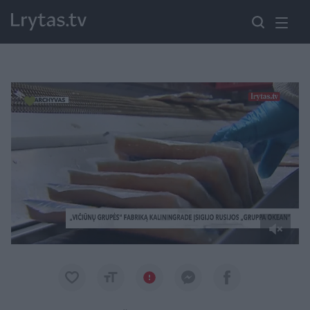
Paremkite Ukrainą