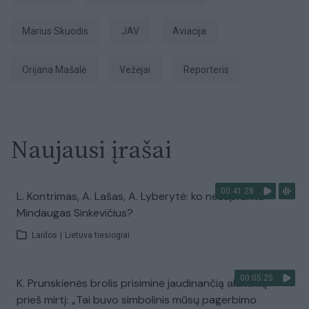
Marius Skuodis
JAV
aviacija
Orijana Mašalė
vežėjai
Reporteris
Naujausi įrašai
00:41:28
L. Kontrimas, A. Lašas, A. Lyberytė: ko nesupranta
Mindaugas Sinkevičius?
Laidos
|
Lietuva tiesiogiai
00:05:25
K. Prunskienės brolis prisiminė jaudinančią akimirką
prieš mirtį: „Tai buvo simbolinis mūsų pagerbimo