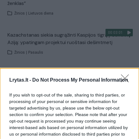
ženklas“
Žinios
|
Lietuvos diena
00:03:01
Kazachstanas siekia sugrąžinti Kaspijos tigrą į Centrinę
Aziją: ypatingam projektui ruoštasi dešimtmetį
Žinios
|
Pasaulis
00:03:41
Mėsainių mėgėjus kviečia nepražiopsoti festivalio
Lrytas.lt -
Do Not Process My Personal Information
Vilniuje: atskleidė populiariausią paruošimo būdą
Žinios
|
Lietuvos diena
If you wish to opt-out of the sale, sharing to third parties, or
processing of your personal or sensitive information for
targeted advertising by us, please use the below opt-out
Visi įrašai
section to confirm your selection. Please note that after your
opt-out request is processed you may continue seeing
interest-based ads based on personal information utilized by
us or personal information disclosed to third parties prior to