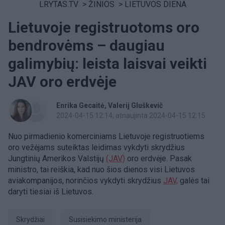
LRYTAS.TV
>
ŽINIOS
>
LIETUVOS DIENA
Lietuvoje registruotoms oro
bendrovėms – daugiau
galimybių: leista laisvai veikti
JAV oro erdvėje
Enrika Gecaitė
Valerij Gluškevič
2024-04-15 12:14
, atnaujinta 2024-04-15 12:15
Nuo pirmadienio komerciniams Lietuvoje registruotiems
oro vežėjams suteiktas leidimas vykdyti skrydžius
Jungtinių Amerikos Valstijų
(JAV)
oro erdvėje. Pasak
ministro, tai reiškia, kad nuo šios dienos visi Lietuvos
aviakompanijos, norinčios vykdyti skrydžius
JAV,
galės tai
daryti tiesiai iš Lietuvos.
skrydžiai
Susisiekimo ministerija