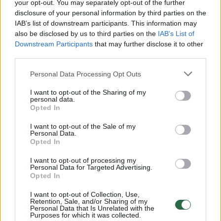
Žiūrimiausi įrašai
your opt-out. You may separately opt-out of the further
disclosure of your personal information by third parties on the
IAB’s list of downstream participants. This information may
also be disclosed by us to third parties on the
IAB’s List of
00:00:49
Pateikė daugiau detalių apie iš tėvų paimtus šešis
Downstream Participants
that may further disclose it to other
vaikus: jiems kilusi grėsmė
third parties.
Žinios
|
Lietuvos diena
Personal Data Processing Opt Outs
I want to opt-out of the Sharing of my
00:00:30
personal data.
Vaizdai iš tragiškos avarijos Vilniaus r.: dviejų moterų ir
Opted In
vaiko gyvybių išgelbėti nepavyko
I want to opt-out of the Sale of my
Žinios
|
Lietuvos diena
Personal Data.
Opted In
I want to opt-out of processing my
00:00:59
Nufilmavo, kaip patvino Vilniaus Vakarinis aplinkkelis:
Personal Data for Targeted Advertising.
vaizdas pribloškia
Opted In
Žinios
|
Lietuvos diena
I want to opt-out of Collection, Use,
Retention, Sale, and/or Sharing of my
Personal Data that Is Unrelated with the
Purposes for which it was collected.