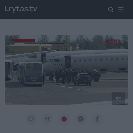
Paremkite Ukrainą