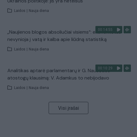
Ukrainos politikoje: jis yra neteisus
Laidos
|
Nauja diena
00:14:55
„Naujienos blogos absoliučiai visiems“: ekonomistas
nevynioja į vatą ir kalba apie liūdną statistiką
Laidos
|
Nauja diena
00:10:29
Analitikas aptarė parlamentarų ir G. Nausėdos
atostogų klausimą: V. Adamkus to nebijodavo
Laidos
|
Nauja diena
Visi įrašai