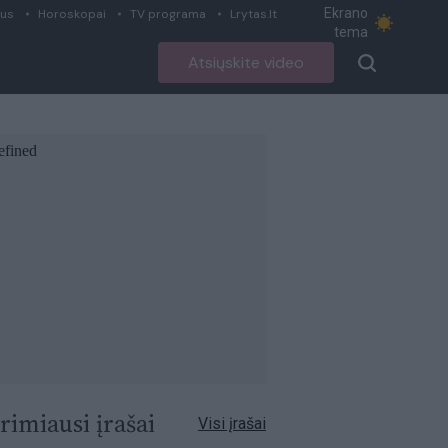
Ekrano
ius
Horoskopai
TV programa
Lrytas.lt
tema
Atsiųskite video
rimiausi įrašai
Visi įrašai