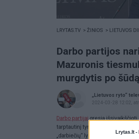
Volume
0%
LRYTAS.TV
>
ŽINIOS
>
LIETUVOS D
Darbo partijos nar
Mazuronis tiesmuk
murgdytis po šūd
„Lietuvos ryto“ telev
2024-03-28 12:02
, a
Darbo partijai
gresia išsivaikščioti
tarptautinį tyrimą, susijusį su E
Lrytas.lt -
„darbiečių“ lyderiai sako pavargę 