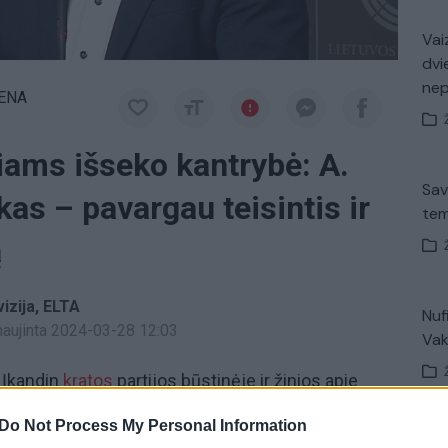
Vaiz
dvi
ne
IENA
iams išseko kantrybė: A.
Sav
as – pavargau teisintis ir
tem
ą
izija
ELTA
Nuf
tnaujinta 2024-03-28 12:03
Vak
. Įkandin
kratos
partijos būstinėje ir žinios apie
uropos Parlamento nariu Viktoru Uspaskichu,
Do Not Process My Personal Information
nuo tyrimų, bylų ir nuosprendžių.
V. 