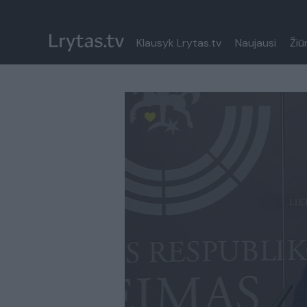
Klausyk Lrytas.tv
Naujausi
Žiū
Paremkite Ukrainą