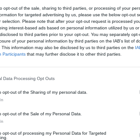
įsit
to opt-out of the sale, sharing to third parties, or processing of your per
net
zuronis
Darbo partija
kratos
formation for targeted advertising by us, please use the below opt-out s
r selection. Please note that after your opt-out request is processed y
eing interest-based ads based on personal information utilized by us or
ų nusikaltimų tyrimo tarnyba (FNTT)
Reporteris
disclosed to third parties prior to your opt-out. You may separately opt-
losure of your personal information by third parties on the IAB’s list of
. This information may also be disclosed by us to third parties on the
IA
Participants
that may further disclose it to other third parties.
Visi įrašai
l Data Processing Opt Outs
2:40
00:03:52
mai –
Liūdna vyresnio amžiaus dirbančiųjų
o opt-out of the Sharing of my personal data.
nenori:
kasdienybė – priekabiavimas, patyčios ir
In
užgaulūs įvardžiai
o opt-out of the Sale of my Personal Data.
Žinios
|
Lietuvos diena
In
to opt-out of processing my Personal Data for Targeted
0:29
00:02:08
mas
Aukštaitijos pučiamųjų orkestras
ing.