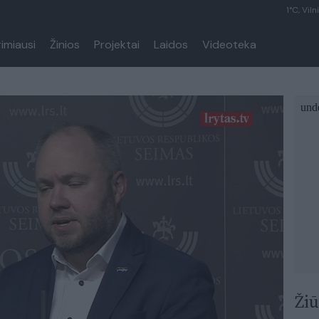
1°C, Viln
rimiausi
Žinios
Projektai
Laidos
Videoteka
Žiū