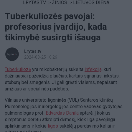
LRYTAS.TV
>
ŽINIOS
>
LIETUVOS DIENA
Tuberkuliozės pavojai:
profesorius įvardijo, kada
tikimybė susirgti išauga
Lrytas.tv
2024-03-25 10:26
Tuberkuliozė
yra mikobakterijų sukelta
infekcija,
kuri
dažniausiai pažeidžia plaučius, kartais sąnarius, inkstus,
stuburą bei smegenis. Ji gali grėsti visiems, nepaisant
amžiaus ar socialinės padėties.
Vilniaus universiteto ligoninės (VUL) Santaros klinikų
Pulmonologijos ir alergologijos centro vadovas gydytojas
pulmonologas prof.
Edvardas Danila
aptarė, į kokius
simptonus derėtų atkreipti dėmesį, kiek liga pavojinga
aplinkiniams ir kokie
ligos
sukėlėjų perdavimo keliai ir