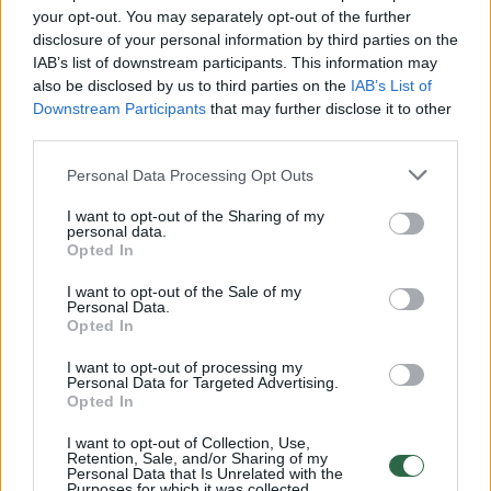
your opt-out. You may separately opt-out of the further
Žiūrimiausi įrašai
disclosure of your personal information by third parties on the
IAB’s list of downstream participants. This information may
also be disclosed by us to third parties on the
IAB’s List of
00:00:30
Vaizdai iš tragiškos avarijos Vilniaus r.: dviejų moterų ir
Downstream Participants
that may further disclose it to other
third parties.
vaiko gyvybių išgelbėti nepavyko
Žinios
|
Lietuvos diena
Personal Data Processing Opt Outs
I want to opt-out of the Sharing of my
personal data.
00:00:57
Savaitės vidurys nusimato karštas: temperatūra kils iki
Opted In
32 laipsnių šilumos
I want to opt-out of the Sale of my
Personal Data.
Žinios
|
Orai
Opted In
I want to opt-out of processing my
00:15:54
Personal Data for Targeted Advertising.
V. Zalužno pasisakymą laiko bandymu įsitvirtinti
Opted In
Ukrainos politikoje: jis yra neteisus
I want to opt-out of Collection, Use,
Laidos
|
Nauja diena
Retention, Sale, and/or Sharing of my
Personal Data that Is Unrelated with the
Purposes for which it was collected.