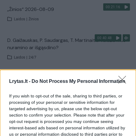
00:21:16
„Žinios“ 2026-08-09
Laidos
|
Žinios
00:40:48
D. Gaižauskas, P. Saudargas, T. Martinaitis: valdžia mus
nuramino ar išgąsdino?
Laidos
|
24/7
00:00:52
Savaitės pradžia su lietumi ir perkūnija: temperatūra
Lrytas.lt -
Do Not Process My Personal Information
dar sieks 30 laipsnių
If you wish to opt-out of the sale, sharing to third parties, or
Žinios
|
Orai
processing of your personal or sensitive information for
targeted advertising by us, please use the below opt-out
section to confirm your selection. Please note that after your
Visi įrašai
opt-out request is processed you may continue seeing
interest-based ads based on personal information utilized by
us or personal information disclosed to third parties prior to