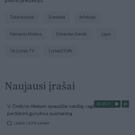
plitimo priežastys.
tuberkuliozė
Sveikata
infekcija
Santaros klinikos
Edvardas Danila
ligos
tik Lrytas.TV
LrytasGYVAI
Naujausi įrašai
00:44:27
V. Čmilytė-Nielsen spaudžia valdžią: ragina skubiai
peržiūrėti gynybos susitarimą
Laidos
|
ELTA savaitė