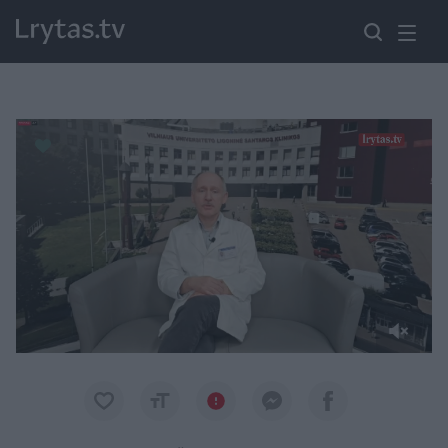
Paremkite Ukrainą