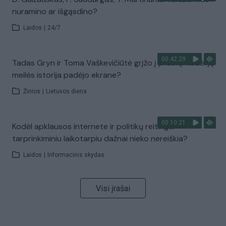
nuramino ar išgąsdino?
Laidos
|
24/7
00:42:29
Tadas Gryn ir Toma Vaškevičiūtė grįžo į praeitį: kodėl jų
meilės istorija padėjo ekrane?
Žinios
|
Lietuvos diena
00:10:21
Kodėl apklausos internete ir politikų reitingai
tarprinkiminiu laikotarpiu dažnai nieko nereiškia?
Laidos
|
Informacinis skydas
Visi įrašai