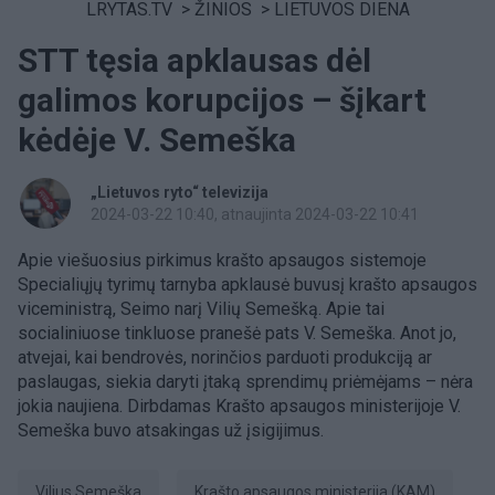
LRYTAS.TV
>
ŽINIOS
>
LIETUVOS DIENA
STT tęsia apklausas dėl
galimos korupcijos – šįkart
kėdėje V. Semeška
„Lietuvos ryto“ televizija
2024-03-22 10:40
, atnaujinta 2024-03-22 10:41
Apie viešuosius pirkimus krašto apsaugos sistemoje
Specialiųjų tyrimų tarnyba apklausė buvusį krašto apsaugos
viceministrą, Seimo narį Vilių Semešką. Apie tai
socialiniuose tinkluose pranešė pats V. Semeška. Anot jo,
atvejai, kai bendrovės, norinčios parduoti produkciją ar
paslaugas, siekia daryti įtaką sprendimų priėmėjams – nėra
jokia naujiena. Dirbdamas Krašto apsaugos ministerijoje V.
Semeška buvo atsakingas už įsigijimus.
Vilius Semeška
Krašto apsaugos ministerija (KAM)