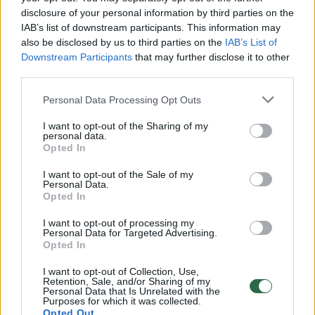
disclosure of your personal information by third parties on the
IAB’s list of downstream participants. This information may
00:00:30
also be disclosed by us to third parties on the
IAB’s List of
Vaizdai iš tragiškos avarijos Vilniaus r.: dviejų moterų ir
Downstream Participants
that may further disclose it to other
vaiko gyvybių išgelbėti nepavyko
third parties.
Žinios
|
Lietuvos diena
Personal Data Processing Opt Outs
I want to opt-out of the Sharing of my
00:00:57
Savaitės vidurys nusimato karštas: temperatūra kils iki
personal data.
Opted In
32 laipsnių šilumos
Žinios
I want to opt-out of the Sale of my
|
Orai
Personal Data.
Opted In
00:00:59
Nufilmavo, kaip patvino Vilniaus Vakarinis aplinkkelis:
I want to opt-out of processing my
Personal Data for Targeted Advertising.
vaizdas pribloškia
Opted In
Žinios
|
Lietuvos diena
I want to opt-out of Collection, Use,
Retention, Sale, and/or Sharing of my
Personal Data that Is Unrelated with the
Purposes for which it was collected.
00:00:55
Avarija Vilniuje: į stotelę įsirėžęs automobilis sužalojo
Opted Out