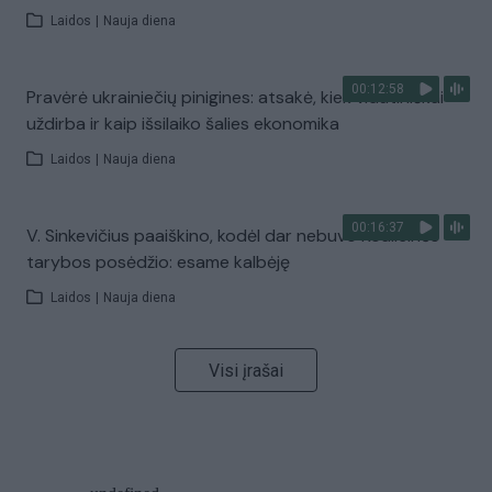
Laidos
|
Nauja diena
00:12:58
Pravėrė ukrainiečių pinigines: atsakė, kiek vidutiniškai
uždirba ir kaip išsilaiko šalies ekonomika
Laidos
|
Nauja diena
00:16:37
V. Sinkevičius paaiškino, kodėl dar nebuvo Koalicinės
tarybos posėdžio: esame kalbėję
Laidos
|
Nauja diena
Visi įrašai