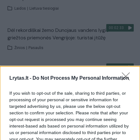
Laidos
|
Lietuva tiesiogiai
00:02:33
Dėl rekordiškai žemo Dunojaus vandens lygio –
griežtos priemonės Vengrijoje: turistai įtūžę
Žinios
|
Pasaulis
00:04:00
Kuprines pasvėrę specialistai įspėja apie pavojingą
įprotį: tą daro daugiau nei pusė pradinukų
Lrytas.lt -
Do Not Process My Personal Information
Žinios
|
Lietuvos diena
If you wish to opt-out of the sale, sharing to third parties, or
processing of your personal or sensitive information for
targeted advertising by us, please use the below opt-out
Visi įrašai
section to confirm your selection. Please note that after your
opt-out request is processed you may continue seeing
interest-based ads based on personal information utilized by
us or personal information disclosed to third parties prior to
Žiūrimiausi įrašai
your opt-out. You may separately opt-out of the further