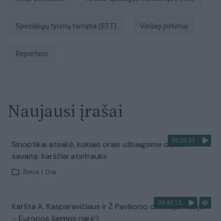
Specialiųjų tyrimų tarnyba (STT)
viešieji pirkimai
Reporteris
Naujausi įrašai
00:00:57
Sinoptikai atsakė, kokiais orais užbaigsime darbo
savaitę: karščiai atsitrauks
Žinios
|
Orai
00:42:12
Karšta A. Kasparavičiaus ir Ž Pavilionio diskusija: Rusija
– Europos šeimos narė?