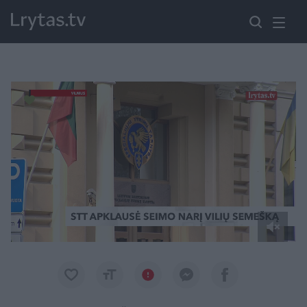
Paremkite Ukrainą