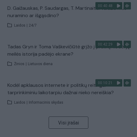
00:40:48
D. Gaižauskas, P. Saudargas, T. Martinaitis: valdžia mus
nuramino ar išgąsdino?
Laidos
|
24/7
00:42:29
Tadas Gryn ir Toma Vaškevičiūtė grįžo į praeitį: kodėl jų
meilės istorija padėjo ekrane?
Žinios
|
Lietuvos diena
00:10:21
Kodėl apklausos internete ir politikų reitingai
tarprinkiminiu laikotarpiu dažnai nieko nereiškia?
Laidos
|
Informacinis skydas
Visi įrašai