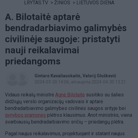
LRYTAS.TV
>
ŽINIOS
>
LIETUVOS DIENA
A. Bilotaitė aptarė
bendradarbiavimo galimybės
civilinėje saugoje: pristatyti
nauji reikalavimai
priedangoms
Gintarė Kavaliauskaitė
Valerij Gluškevič
2024-03-20 14:06
, atnaujinta 2024-04-30 13:21
Vidaus reikalų ministrė
Agnė Bilotaitė
susitiko su šalies
didžiųjų verslo organizacijų vadovais ir aptarė
bendradarbiavimo galimybes civilinės saugos srityje bei
gynybos pramonės
plėtros klausimus. Anot ministrės, viena
svarbiausių bendradarbiavimo sričių – priedangų plėtra.
Pagal naujus reikalavimus, projektuojant ir statant naujus