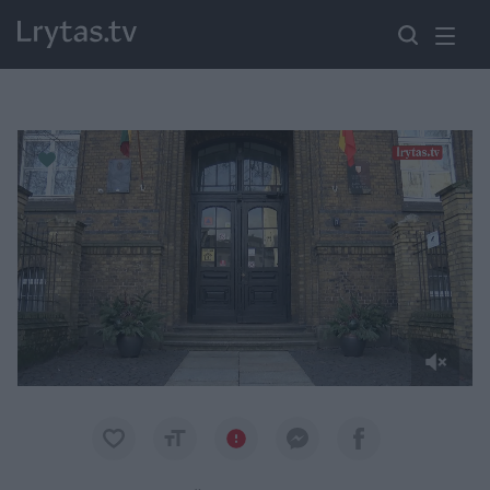
Paremkite Ukrainą