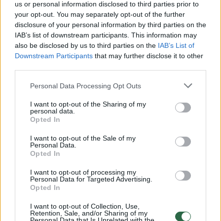
us or personal information disclosed to third parties prior to
your opt-out. You may separately opt-out of the further
Žiūrimiausi įrašai
disclosure of your personal information by third parties on the
IAB’s list of downstream participants. This information may
also be disclosed by us to third parties on the
IAB’s List of
Downstream Participants
that may further disclose it to other
00:00:30
Vaizdai iš tragiškos avarijos Vilniaus r.: dviejų moterų ir
third parties.
vaiko gyvybių išgelbėti nepavyko
Personal Data Processing Opt Outs
Žinios
|
Lietuvos diena
I want to opt-out of the Sharing of my
personal data.
Opted In
00:00:57
Savaitės vidurys nusimato karštas: temperatūra kils iki
32 laipsnių šilumos
I want to opt-out of the Sale of my
Personal Data.
Opted In
Žinios
|
Orai
I want to opt-out of processing my
Personal Data for Targeted Advertising.
00:15:54
V. Zalužno pasisakymą laiko bandymu įsitvirtinti
Opted In
Ukrainos politikoje: jis yra neteisus
I want to opt-out of Collection, Use,
Retention, Sale, and/or Sharing of my
Laidos
|
Nauja diena
Personal Data that Is Unrelated with the