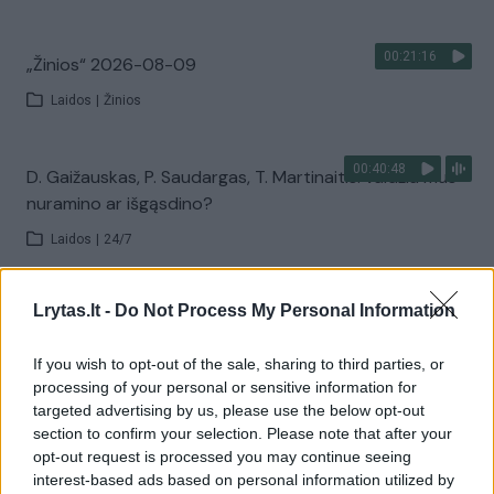
00:21:16
„Žinios“ 2026-08-09
Laidos
|
Žinios
00:40:48
D. Gaižauskas, P. Saudargas, T. Martinaitis: valdžia mus
nuramino ar išgąsdino?
Laidos
|
24/7
00:00:52
Lrytas.lt -
Do Not Process My Personal Information
Savaitės pradžia su lietumi ir perkūnija: temperatūra
dar sieks 30 laipsnių
If you wish to opt-out of the sale, sharing to third parties, or
Žinios
|
Orai
processing of your personal or sensitive information for
targeted advertising by us, please use the below opt-out
section to confirm your selection. Please note that after your
Visi įrašai
opt-out request is processed you may continue seeing
interest-based ads based on personal information utilized by