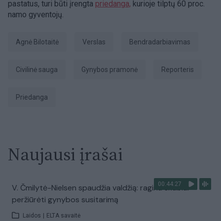
pastatus, turi būti įrengta
priedanga,
kurioje tilptų 60 proc.
namo gyventojų.
Agnė Bilotaitė
Verslas
bendradarbiavimas
civilinė sauga
gynybos pramonė
Reporteris
Priedanga
Naujausi įrašai
00:44:27
V. Čmilytė-Nielsen spaudžia valdžią: ragina skubiai
peržiūrėti gynybos susitarimą
Laidos
|
ELTA savaitė