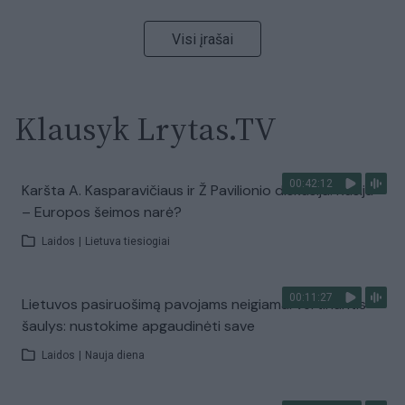
Visi įrašai
Klausyk Lrytas.TV
00:42:12
Karšta A. Kasparavičiaus ir Ž Pavilionio diskusija: Rusija
– Europos šeimos narė?
Laidos
|
Lietuva tiesiogiai
00:11:27
Lietuvos pasiruošimą pavojams neigiamai vertinantis
šaulys: nustokime apgaudinėti save
Laidos
|
Nauja diena