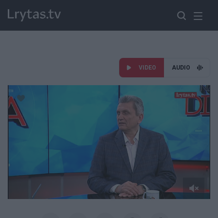
VIDEO
AUDIO
Paremkite Ukrainą