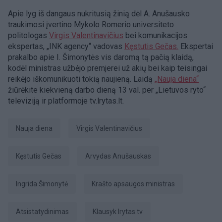
Apie lyg iš dangaus nukritusią žinią dėl A. Anušausko
traukimosi įvertino Mykolo Romerio universiteto
politologas
Virgis Valentinavičius
bei komunikacijos
ekspertas, „INK agency“ vadovas
Kęstutis Gečas.
Ekspertai
prakalbo apie I. Šimonytės vis daromą tą pačią klaidą,
kodėl ministras užbėjo premjerei už akių bei kaip teisingai
reikėjo iškomunikuoti tokią naujieną. Laidą
„Nauja diena“
žiūrėkite kiekvieną darbo dieną 13 val. per „Lietuvos ryto“
televiziją ir platformoje tv.lrytas.lt.
Nauja diena
Virgis Valentinavičius
Kęstutis Gečas
Arvydas Anušauskas
Ingrida Šimonytė
Krašto apsaugos ministras
atsistatydinimas
Klausyk lrytas.tv