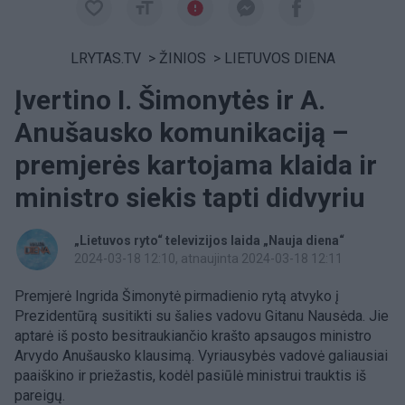
LRYTAS.TV
>
ŽINIOS
>
LIETUVOS DIENA
Įvertino I. Šimonytės ir A.
Anušausko komunikaciją –
premjerės kartojama klaida ir
ministro siekis tapti didvyriu
„Lietuvos ryto“ televizijos laida „Nauja diena“
2024-03-18 12:10
, atnaujinta 2024-03-18 12:11
Premjerė Ingrida Šimonytė pirmadienio rytą atvyko į
Prezidentūrą susitikti su šalies vadovu Gitanu Nausėda. Jie
aptarė iš posto besitraukiančio krašto apsaugos ministro
Arvydo Anušausko klausimą. Vyriausybės vadovė galiausiai
paaiškino ir priežastis, kodėl pasiūlė ministrui trauktis iš
pareigų.