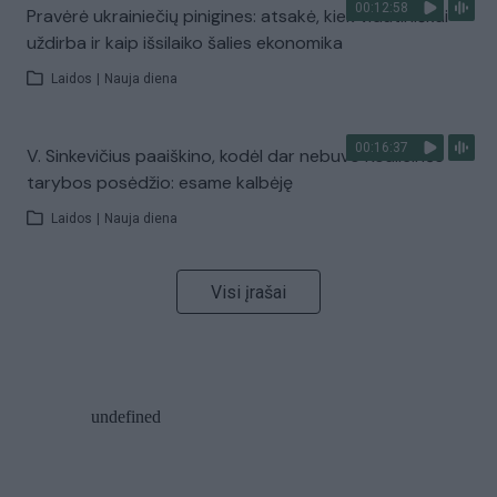
00:12:58
Pravėrė ukrainiečių pinigines: atsakė, kiek vidutiniškai
uždirba ir kaip išsilaiko šalies ekonomika
Laidos
|
Nauja diena
00:16:37
V. Sinkevičius paaiškino, kodėl dar nebuvo Koalicinės
tarybos posėdžio: esame kalbėję
Laidos
|
Nauja diena
Visi įrašai