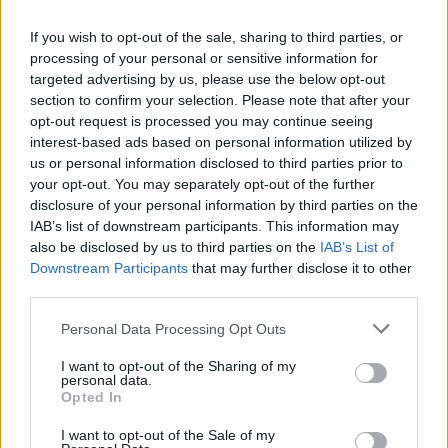
00:02:33
Dėl rekordiškai žemo Dunojaus vandens lygio –
If you wish to opt-out of the sale, sharing to third parties, or
griežtos priemonės Vengrijoje: turistai įtūžę
processing of your personal or sensitive information for
targeted advertising by us, please use the below opt-out
Žinios
|
Pasaulis
section to confirm your selection. Please note that after your
opt-out request is processed you may continue seeing
interest-based ads based on personal information utilized by
00:04:00
Kuprines pasvėrę specialistai įspėja apie pavojingą
us or personal information disclosed to third parties prior to
įprotį: tą daro daugiau nei pusė pradinukų
your opt-out. You may separately opt-out of the further
disclosure of your personal information by third parties on the
Žinios
|
Lietuvos diena
IAB’s list of downstream participants. This information may
also be disclosed by us to third parties on the
IAB’s List of
Downstream Participants
that may further disclose it to other
Visi įrašai
third parties.
Personal Data Processing Opt Outs
Žiūrimiausi įrašai
I want to opt-out of the Sharing of my
personal data.
Opted In
00:00:30
I want to opt-out of the Sale of my
Vaizdai iš tragiškos avarijos Vilniaus r.: dviejų moterų ir