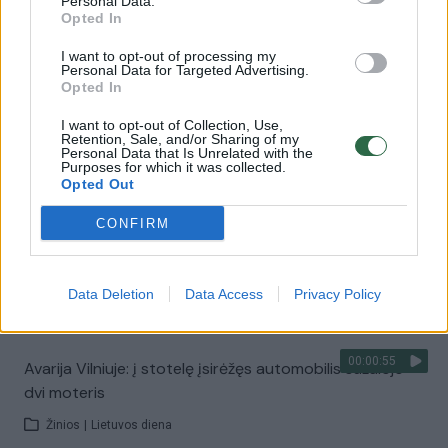
Personal Data.
vaiko gyvybių išgelbėti nepavyko
Opted In
Žinios
|
Lietuvos diena
I want to opt-out of processing my
Personal Data for Targeted Advertising.
Opted In
00:00:57
Savaitės vidurys nusimato karštas: temperatūra kils iki
I want to opt-out of Collection, Use,
32 laipsnių šilumos
Retention, Sale, and/or Sharing of my
Personal Data that Is Unrelated with the
Purposes for which it was collected.
Žinios
|
Orai
Opted Out
CONFIRM
00:00:59
Nufilmavo, kaip patvino Vilniaus Vakarinis aplinkkelis:
vaizdas pribloškia
Data Deletion
Data Access
Privacy Policy
Žinios
|
Lietuvos diena
00:00:55
Avarija Vilniuje: į stotelę įsirėžęs automobilis sužalojo
dvi moteris
Žinios
|
Lietuvos diena