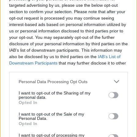
targeted advertising by us, please use the below opt-out
00:00:52
Savaitės pradžia su lietumi ir perkūnija: temperatūra
section to confirm your selection. Please note that after your
dar sieks 30 laipsnių
opt-out request is processed you may continue seeing
interest-based ads based on personal information utilized by
Žinios
|
Orai
us or personal information disclosed to third parties prior to
your opt-out. You may separately opt-out of the further
disclosure of your personal information by third parties on the
Visi įrašai
IAB’s list of downstream participants. This information may
also be disclosed by us to third parties on the
IAB’s List of
Downstream Participants
that may further disclose it to other
third parties.
Žiūrimiausi įrašai
Personal Data Processing Opt Outs
I want to opt-out of the Sharing of my
00:00:30
Vaizdai iš tragiškos avarijos Vilniaus r.: dviejų moterų ir
personal data.
Opted In
vaiko gyvybių išgelbėti nepavyko
Žinios
|
Lietuvos diena
I want to opt-out of the Sale of my
Personal Data.
Opted In
00:00:57
Savaitės vidurys nusimato karštas: temperatūra kils iki
I want to opt-out of processing my