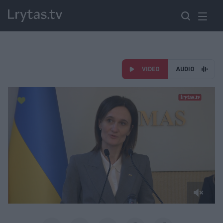
VIDEO
AUDIO
Paremkite Ukrainą