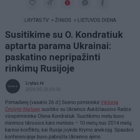
LRYTAS.TV
>
ŽINIOS
>
LIETUVOS DIENA
Susitikime su O. Kondratiuk
aptarta parama Ukrainai:
paskatino nepripažinti
rinkimų Rusijoje
Lrytas.tv
2024-02-26 09:34
Pirmadienį (vasario 26 d.) Seimo pirmininkė
Viktorija
Čmilytė-Nielsen
susitiko su Ukrainos Aukščiausios Rados
vicepirmininke Olena Kondratiuk. Susitikimo metu buvo
minimos tikrosios karo metinės – 10 metų nuo 2014 metų
karinio konflikto, kai Rusija įvykdė Krymo aneksiją. Spaudos
konferencijoje buvo pabrėžta Ukrainos ėjimo