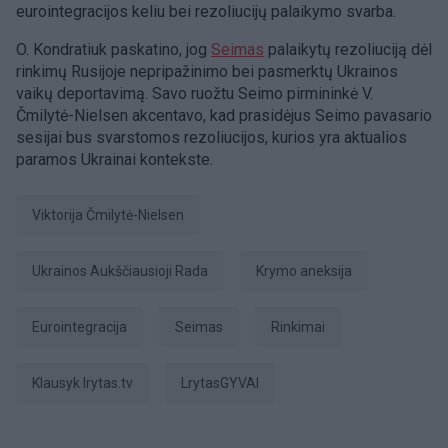
eurointegracijos keliu bei rezoliucijų palaikymo svarba.
O. Kondratiuk paskatino, jog
Seimas
palaikytų rezoliuciją dėl
rinkimų Rusijoje nepripažinimo bei pasmerktų Ukrainos
vaikų deportavimą. Savo ruožtu Seimo pirmininkė V.
Čmilytė-Nielsen akcentavo, kad prasidėjus Seimo pavasario
sesijai bus svarstomos rezoliucijos, kurios yra aktualios
paramos Ukrainai kontekste.
Viktorija Čmilytė-Nielsen
Ukrainos Aukščiausioji Rada
Krymo aneksija
eurointegracija
Seimas
Rinkimai
Klausyk lrytas.tv
LrytasGYVAI