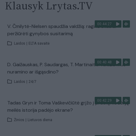
Klausyk Lrytas.TV
00:44:27
V. Čmilytė-Nielsen spaudžia valdžią: ragina skubiai
peržiūrėti gynybos susitarimą
Laidos
|
ELTA savaitė
00:40:48
D. Gaižauskas, P. Saudargas, T. Martinaitis: valdžia mus
nuramino ar išgąsdino?
Laidos
|
24/7
00:42:29
Tadas Gryn ir Toma Vaškevičiūtė grįžo į praeitį: kodėl jų
meilės istorija padėjo ekrane?
Žinios
|
Lietuvos diena