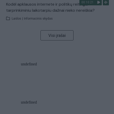
00:10:21
Kodėl apklausos internete ir politikų reitingai
tarprinkiminiu laikotarpiu dažnai nieko nereiškia?
Laidos
|
Informacinis skydas
Visi įrašai