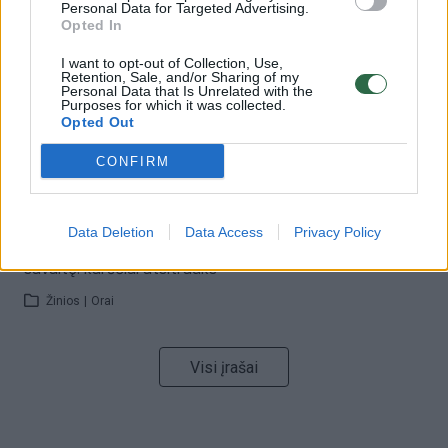
Personal Data for Targeted Advertising.
32 laipsnių šilumos
Opted In
Žinios
|
Orai
I want to opt-out of Collection, Use,
Retention, Sale, and/or Sharing of my
Personal Data that Is Unrelated with the
Purposes for which it was collected.
00:15:54
V. Zalužno pasisakymą laiko bandymu įsitvirtinti
Opted Out
Ukrainos politikoje: jis yra neteisus
CONFIRM
Laidos
|
Nauja diena
Data Deletion
Data Access
Privacy Policy
00:00:57
Sinoptikai atsakė, kokiais orais užbaigsime darbo
savaitę: karščiai atsitrauks
Žinios
|
Orai
Visi įrašai