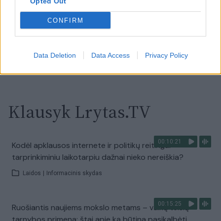
V. Zalužno pasisakymą laiko bandymu įsitvirtinti
Opted Out
Ukrainos politikoje: jis yra neteisus
CONFIRM
Laidos
|
Nauja diena
Data Deletion
Data Access
Privacy Policy
Visi įrašai
Klausyk Lrytas.TV
00:10:21
Kodėl apklausos internete ir politikų reitingai
tarprinkiminiu laikotarpiu dažnai nieko nereiškia?
Laidos
|
Informacinis skydas
00:15:25
Ruošiantis naujiems mokslo metams – vaikų teisių
tarnybos primena: štai apie ką būtina pasikalbėti