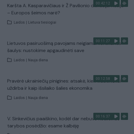
00:42:12
Karšta A. Kasparavičiaus ir Ž Pavilionio diskusija: Rusija
– Europos šeimos narė?
Laidos
|
Lietuva tiesiogiai
00:11:27
Lietuvos pasiruošimą pavojams neigiamai vertinantis
šaulys: nustokime apgaudinėti save
Laidos
|
Nauja diena
00:12:58
Pravėrė ukrainiečių pinigines: atsakė, kiek vidutiniškai
uždirba ir kaip išsilaiko šalies ekonomika
Laidos
|
Nauja diena
00:16:37
V. Sinkevičius paaiškino, kodėl dar nebuvo Koalicinės
tarybos posėdžio: esame kalbėję