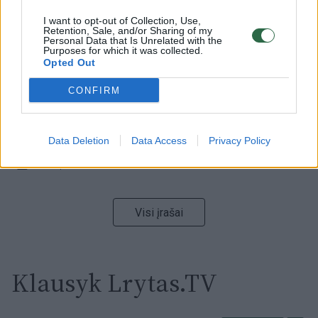
I want to opt-out of Collection, Use,
Retention, Sale, and/or Sharing of my
00:00:59
Nufilmavo, kaip patvino Vilniaus Vakarinis aplinkkelis:
Personal Data that Is Unrelated with the
Purposes for which it was collected.
vaizdas pribloškia
Opted Out
Žinios
|
Lietuvos diena
CONFIRM
00:00:55
Avarija Vilniuje: į stotelę įsirėžęs automobilis sužalojo
dvi moteris
Data Deletion
Data Access
Privacy Policy
Žinios
|
Lietuvos diena
Visi įrašai
Klausyk Lrytas.TV