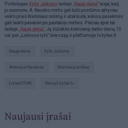
Politologas
Vytis Jurkonis
laidoje
„Nauja diena“
teigė, kad,
jo nuomone, A. Navalno mirtis gali būti postūmis aktyviau
veikti prieš Kremliaus režimą ir atskleidė, kokios pasekmės
gali laukti pasaulio po pastarojo mirties. Plačiau apie tai
laidoje
„Nauja diena“.
Ją žiūrėkite kiekvieną darbo dieną 13
val. per „Lietuvos ryto“ televiziją ir platformoje tv.lrytas.lt.
Nauja diena
Vytis Jurkonis
Aleksejus Navalnas
Kremliaus kritikas
LrytasGYVAI
Klausyk lrytas.tv
Naujausi įrašai