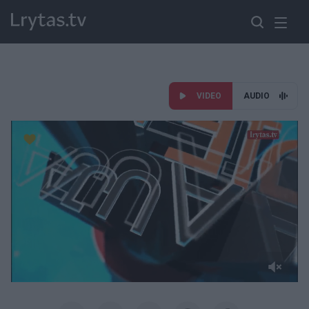
VIDEO
AUDIO
Paremkite Ukrainą