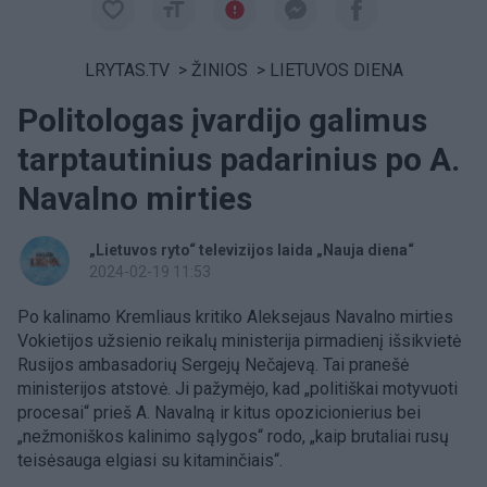
LRYTAS.TV
>
ŽINIOS
>
LIETUVOS DIENA
Politologas įvardijo galimus
tarptautinius padarinius po A.
Navalno mirties
„Lietuvos ryto“ televizijos laida „Nauja diena“
2024-02-19 11:53
Po kalinamo Kremliaus kritiko Aleksejaus Navalno mirties
Vokietijos užsienio reikalų ministerija pirmadienį išsikvietė
Rusijos ambasadorių Sergejų Nečajevą. Tai pranešė
ministerijos atstovė. Ji pažymėjo, kad „politiškai motyvuoti
procesai“ prieš A. Navalną ir kitus opozicionierius bei
„nežmoniškos kalinimo sąlygos“ rodo, „kaip brutaliai rusų
teisėsauga elgiasi su kitaminčiais“.