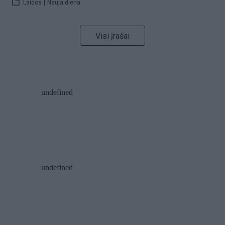
Laidos
|
Nauja diena
Visi įrašai