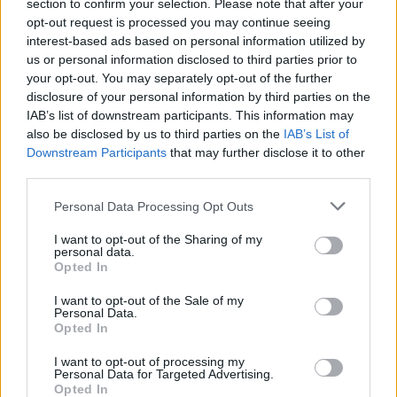
section to confirm your selection. Please note that after your
Žinios
|
Lietuvos diena
opt-out request is processed you may continue seeing
interest-based ads based on personal information utilized by
us or personal information disclosed to third parties prior to
Visi įrašai
your opt-out. You may separately opt-out of the further
disclosure of your personal information by third parties on the
IAB’s list of downstream participants. This information may
also be disclosed by us to third parties on the
IAB’s List of
Žiūrimiausi įrašai
Downstream Participants
that may further disclose it to other
third parties.
Personal Data Processing Opt Outs
00:00:30
Vaizdai iš tragiškos avarijos Vilniaus r.: dviejų moterų ir
vaiko gyvybių išgelbėti nepavyko
I want to opt-out of the Sharing of my
personal data.
Opted In
Žinios
|
Lietuvos diena
I want to opt-out of the Sale of my
Personal Data.
00:00:57
Savaitės vidurys nusimato karštas: temperatūra kils iki
Opted In
32 laipsnių šilumos
I want to opt-out of processing my
Personal Data for Targeted Advertising.
Žinios
|
Orai
Opted In