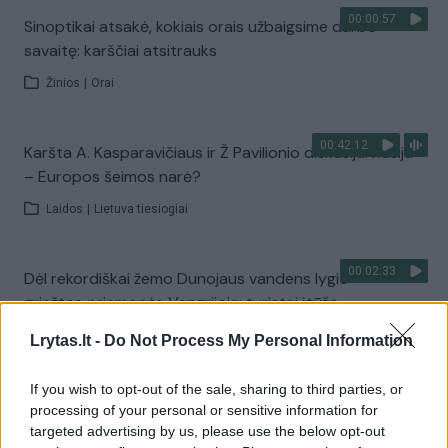
00:00:57
Sinoptikai atsakė, kokiais orais užbaigsime darbo
savaitę: karščiai atsitrauks
Žinios
|
Orai
00:42:12
Karšta A. Kasparavičiaus ir Ž Pavilionio diskusija: Rusija
– Europos šeimos narė?
Laidos
|
Lietuva tiesiogiai
00:02:33
Dėl rekordiškai žemo Dunojaus vandens lygio –
griežtos priemonės Vengrijoje: turistai įtūžę
Žinios
|
Pasaulis
Lrytas.lt -
Do Not Process My Personal Information
If you wish to opt-out of the sale, sharing to third parties, or
00:04:00
Kuprines pasvėrę specialistai įspėja apie pavojingą
processing of your personal or sensitive information for
įprotį: tą daro daugiau nei pusė pradinukų
targeted advertising by us, please use the below opt-out