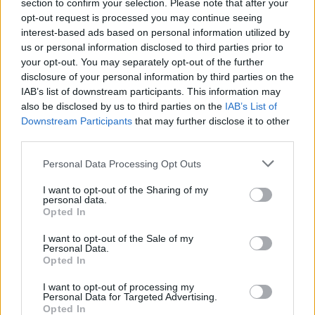
section to confirm your selection. Please note that after your
opt-out request is processed you may continue seeing
interest-based ads based on personal information utilized by
Visi įrašai
us or personal information disclosed to third parties prior to
your opt-out. You may separately opt-out of the further
disclosure of your personal information by third parties on the
IAB’s list of downstream participants. This information may
Žiūrimiausi įrašai
also be disclosed by us to third parties on the
IAB’s List of
Downstream Participants
that may further disclose it to other
third parties.
00:00:30
Vaizdai iš tragiškos avarijos Vilniaus r.: dviejų moterų ir
Personal Data Processing Opt Outs
vaiko gyvybių išgelbėti nepavyko
I want to opt-out of the Sharing of my
Žinios
|
Lietuvos diena
personal data.
Opted In
I want to opt-out of the Sale of my
00:00:57
Savaitės vidurys nusimato karštas: temperatūra kils iki
Personal Data.
32 laipsnių šilumos
Opted In
Žinios
|
Orai
I want to opt-out of processing my
Personal Data for Targeted Advertising.
Opted In