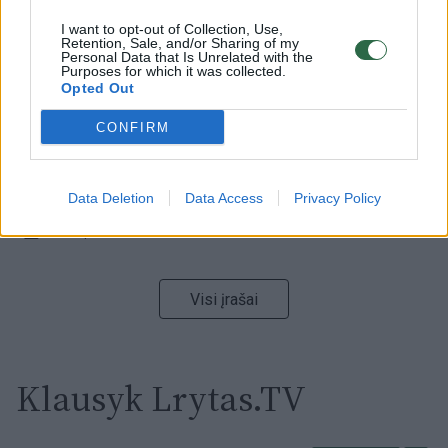
00:15:54
V. Zalužno pasisakymą laiko bandymu įsitvirtinti
I want to opt-out of Collection, Use,
Retention, Sale, and/or Sharing of my
Ukrainos politikoje: jis yra neteisus
Personal Data that Is Unrelated with the
Purposes for which it was collected.
Laidos
|
Nauja diena
Opted Out
CONFIRM
00:05:25
K. Prunskienės brolis prisiminė jaudinančią akimirką
prieš mirtį: „Tai buvo simbolinis mūsų pagerbimo
ženklas“
Data Deletion
Data Access
Privacy Policy
Žinios
|
Lietuvos diena
Visi įrašai
Klausyk Lrytas.TV