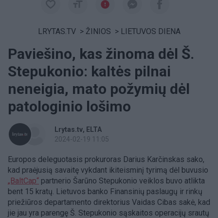
LRYTAS.TV
>
ŽINIOS
>
LIETUVOS DIENA
Paviešino, kas žinoma dėl Š.
Stepukonio: kaltės pilnai
neneigia, mato požymių dėl
patologinio lošimo
Lrytas.tv
ELTA
2024-02-19 11:05
Europos deleguotasis prokuroras Darius Karčinskas sako,
kad praėjusią savaitę vykdant ikiteisminį tyrimą dėl buvusio
„BaltCap“
partnerio Šarūno Stepukonio veiklos buvo atlikta
bent 15 kratų. Lietuvos banko Finansinių paslaugų ir rinkų
priežiūros departamento direktorius Vaidas Cibas sakė, kad
jie jau yra parengę Š. Stepukonio sąskaitos operacijų srautų