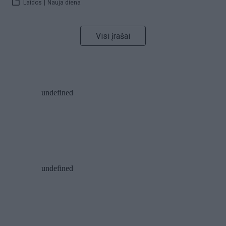
Laidos
|
Nauja diena
Visi įrašai