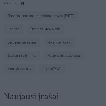
vizualizaciją.
Finansinių nusikaltimų tyrimo tarnyba (FNTT)
BaltCap
Šarūnas Stepukonis
lėšų pasisavinimas
Rolandas Kiškis
ikiteisminis tyrimas
Nacionalinis stadionas
Klausyk lrytas.tv
LrytasGYVAI
Naujausi įrašai