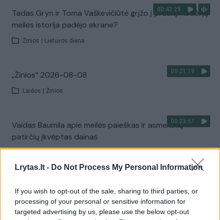
00:42:29
Tadas Gryn ir Toma Vaškevičiūtė grįžo į praeitį: kodėl jų
meilės istorija padėjo ekrane?
Žinios
|
Lietuvos diena
00:21:19
„Žinios“ 2026-08-08
Laidos
|
Žinios
00:23:57
Vaidas Baumila apie meilės paieškas ir asmeninių
patirčių įkvėptas dainas
Laidos
|
Pokalbiai prie jūros. Atostogų ritmu
Lrytas.lt -
Do Not Process My Personal Information
00:00:40
Dronai Vokietijoje kelia vis daugiau klausimų: du
If you wish to opt-out of the sale, sharing to third parties, or
pastebėti virš karinės bazės
processing of your personal or sensitive information for
targeted advertising by us, please use the below opt-out
Žinios
|
Pasaulis