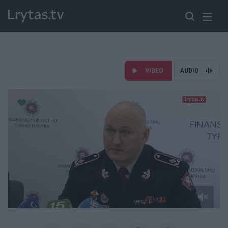
VIDEO
AUDIO
Paremkite Ukrainą