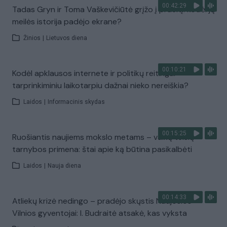
00:42:29
Tadas Gryn ir Toma Vaškevičiūtė grįžo į praeitį: kodėl jų
meilės istorija padėjo ekrane?
Žinios
|
Lietuvos diena
00:10:21
Kodėl apklausos internete ir politikų reitingai
tarprinkiminiu laikotarpiu dažnai nieko nereiškia?
Laidos
|
Informacinis skydas
00:15:25
Ruošiantis naujiems mokslo metams – vaikų teisių
tarnybos primena: štai apie ką būtina pasikalbėti
Laidos
|
Nauja diena
00:14:33
Atliekų krizė nedingo – pradėjo skųstis Naujosios
Vilnios gyventojai: I. Budraitė atsakė, kas vyksta